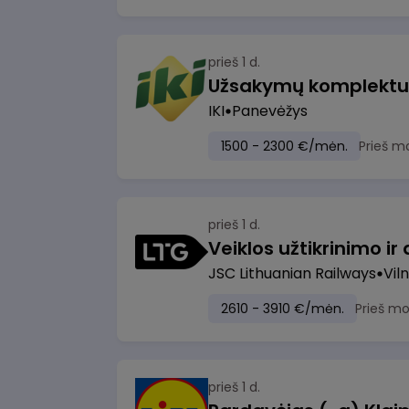
prieš 1 d.
IKI
Panevėžys
1500 - 2300 €/mėn.
Prieš m
prieš 1 d.
JSC Lithuanian Railways
Viln
2610 - 3910 €/mėn.
Prieš m
prieš 1 d.