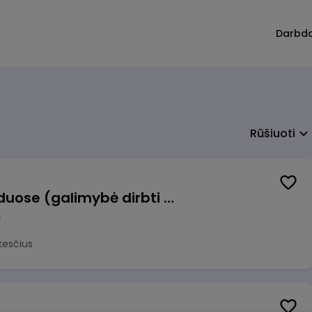
Darbd
Rūšiuoti
Krovėjas (-a) Ringauduose (galimybė dirbti nepilnu etatu)
a
kesčius