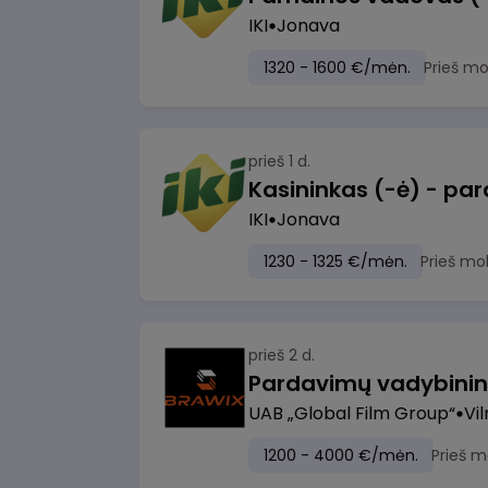
IKI
Jonava
1320 - 1600 €/mėn.
Prieš m
prieš 1 d.
IKI
Jonava
1230 - 1325 €/mėn.
Prieš mo
prieš 2 d.
UAB „Global Film Group“
Vil
1200 - 4000 €/mėn.
Prieš m