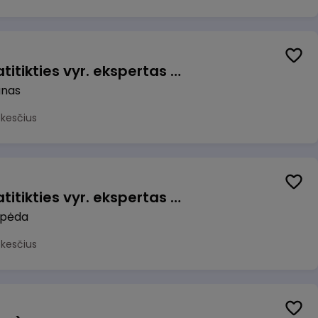
Veiklos užtikrinimo ir atitikties vyr. ekspertas (-ė) (Kaunas) (Kaunas, LT)
unas
okesčius
Veiklos užtikrinimo ir atitikties vyr. ekspertas (-ė) (Klaipėda) (Klaipėda, LT)
ipėda
okesčius