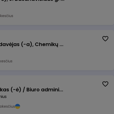
okesčius
Kasininkas (-ė) - pardavėjas (-a), Chemikų g. 1, Jonava
kesčius
Pardavimų vadybininkas (-ė) / Biuro administratorius (-ė) (B2B)
nius
okesčius