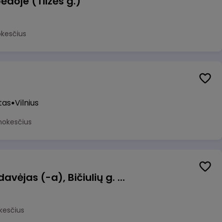
ėdoje (Tilžės g.)
okesčius
tas
Vilnius
mokesčius
Kasininkas (-ė) - pardavėjas (-a), Bičiulių g. 36, Bukiškis, Vilnius
kesčius