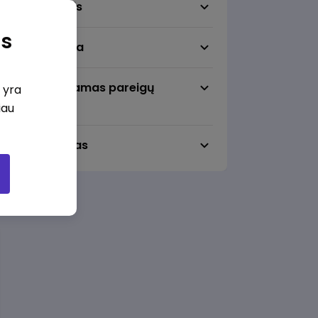
Darbo sritis
as
Darbo vieta
Pageidaujamas pareigų
i yra
lygmuo
iau
Darbo laikas