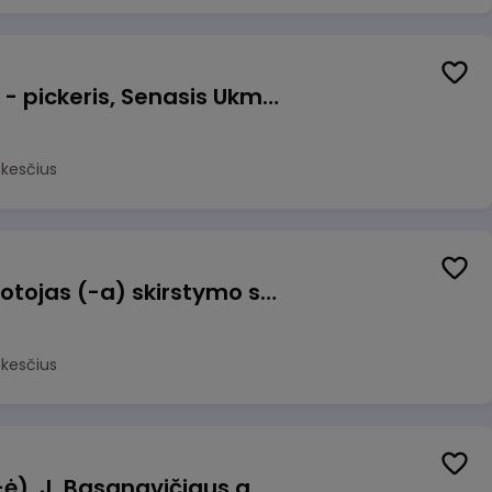
Prekių surinkėjas (-a) - pickeris, Senasis Ukmergės kelias 8, Avižieniai
okesčius
Užsakymų komplektuotojas (-a) skirstymo sandėlyje
okesčius
Pamainos vadovas (-ė), J. Basanavičiaus g. 6, Jonava