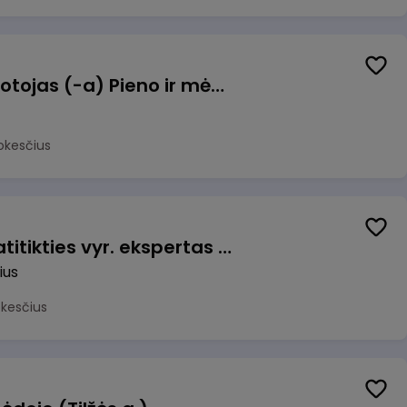
Užsakymų komplektuotojas (-a) Pieno ir mėsos sandėlyje
okesčius
Veiklos užtikrinimo ir atitikties vyr. ekspertas (-ė) (Vilnius, LT)
ius
okesčius