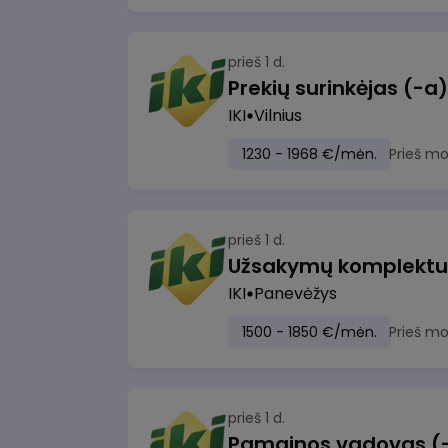
prieš 1 d.
IKI
Vilnius
1230 - 1968 €/mėn.
Prieš m
prieš 1 d.
IKI
Panevėžys
1500 - 1850 €/mėn.
Prieš m
prieš 1 d.