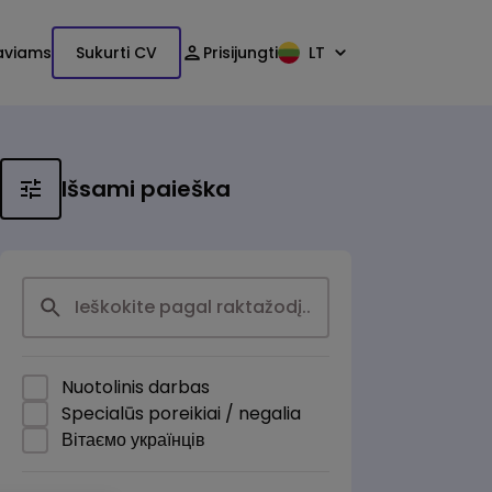
aviams
Sukurti CV
Prisijungti
LT
Išsami paieška
Nuotolinis darbas
Specialūs poreikiai / negalia
Вітаємо українців