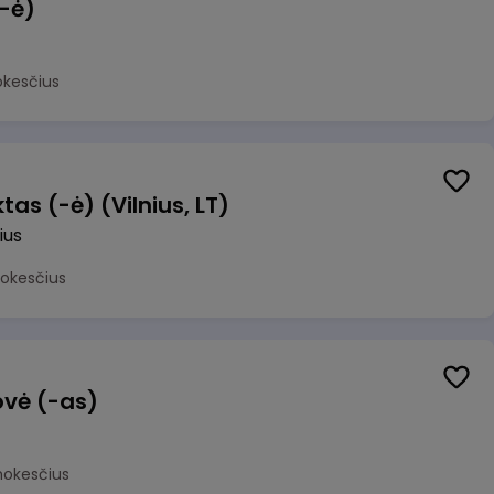
(-ė)
okesčius
as (-ė) (Vilnius, LT)
ius
mokesčius
ovė (-as)
mokesčius