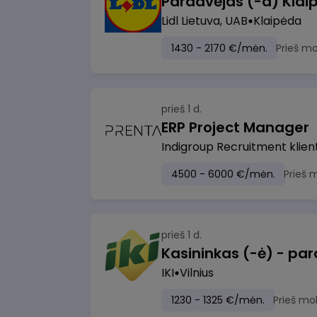
Pardavėjas (-a) Klaip
Lidl Lietuva, UAB
Klaipėda
1430 - 2170 €/mėn.
Prieš m
prieš 1 d.
ERP Project Manager
Indigroup Recruitment klien
4500 - 6000 €/mėn.
Prieš 
prieš 1 d.
IKI
Vilnius
1230 - 1325 €/mėn.
Prieš mo