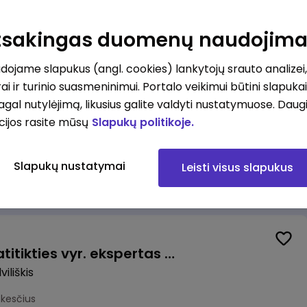
Valytojas (-a) Marijampolėje (Palangos g.) (0,25 etatu)
ė
Atsakingas duomenų naudojim
esčius
ojame slapukus (angl. cookies) lankytojų srauto analizei,
ai ir turinio suasmeninimui. Portalo veikimui būtini slapuka
pagal nutylėjimą, likusius galite valdyti nustatymuose. Daug
cijos rasite mūsų
Slapukų politikoje.
Talent Development Project Manager (fixed term - 1.5 years)
Slapukų nustatymai
Leisti visus slapukus
us
Veiklos užtikrinimo ir atitikties vyr. ekspertas (-ė) (Radviliškis) (Radviliškis, LT)
iliškis
okesčius