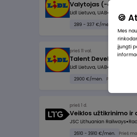
Lidl Lietuva, UAB
Marijampol
🍪 
289 - 337 €/mėn.
Prieš mok
Mes naud
rinkodar
įjungti 
prieš 11 val.
informa
Lidl Lietuva, UAB
Vilnius
2900 €/mėn.
Prieš mokesči
prieš 1 d.
JSC Lithuanian Railways
Radv
2610 - 3910 €/mėn.
Prieš m