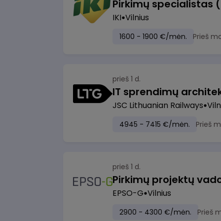
Pirkimų specialistas 
IKI
Vilnius
1600 - 1900 €/mėn.
Prieš m
prieš 1 d.
IT sprendimų architekt
JSC Lithuanian Railways
Viln
4945 - 7415 €/mėn.
Prieš 
prieš 1 d.
Pirkimų projektų vad
EPSO-G
Vilnius
2900 - 4300 €/mėn.
Prieš 