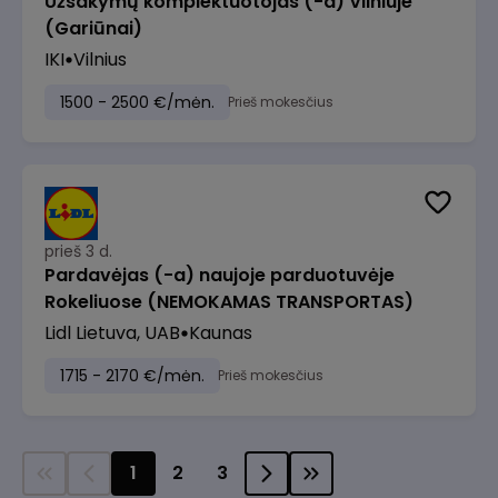
Užsakymų komplektuotojas (-a) Vilniuje
(Gariūnai)
IKI
Vilnius
1500 - 2500 €/mėn.
Prieš mokesčius
prieš 3 d.
Pardavėjas (-a) naujoje parduotuvėje
Rokeliuose (NEMOKAMAS TRANSPORTAS)
Lidl Lietuva, UAB
Kaunas
1715 - 2170 €/mėn.
Prieš mokesčius
1
2
3