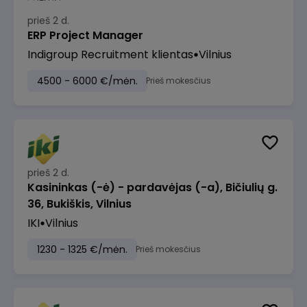
prieš 2 d.
ERP Project Manager
Indigroup Recruitment klientas
Vilnius
4500 - 6000 €/mėn.
Prieš mokesčius
prieš 2 d.
Kasininkas (-ė) - pardavėjas (-a), Bičiulių g.
36, Bukiškis, Vilnius
IKI
Vilnius
1230 - 1325 €/mėn.
Prieš mokesčius