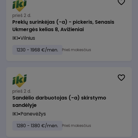
prieš 2 d.
Prekių surinkėjas (-a) - pickeris, Senasis
Ukmergės kelias 8, Avižieniai
IKI
Vilnius
1230 - 1968 €/mėn.
Prieš mokesčius
prieš 2 d.
Sandėlio darbuotojas (-a) skirstymo
sandėlyje
IKI
Panevėžys
1280 - 1380 €/mėn.
Prieš mokesčius