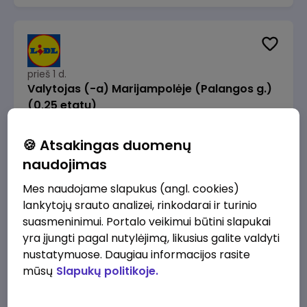
prieš 1 d.
Valytojas (-a) Marijampolėje (Palangos g.)
(0,25 etatu)
Lidl Lietuva, UAB
Marijampolė
🍪 Atsakingas duomenų
289 - 337 €/mėn.
Prieš mokesčius
naudojimas
Mes naudojame slapukus (angl. cookies)
lankytojų srauto analizei, rinkodarai ir turinio
suasmeninimui. Portalo veikimui būtini slapukai
yra įjungti pagal nutylėjimą, likusius galite valdyti
prieš 1 d.
nustatymuose. Daugiau informacijos rasite
Talent Development Project Manager (fixed
mūsų
Slapukų politikoje.
term - 1.5 years)
Lidl Lietuva, UAB
Vilnius