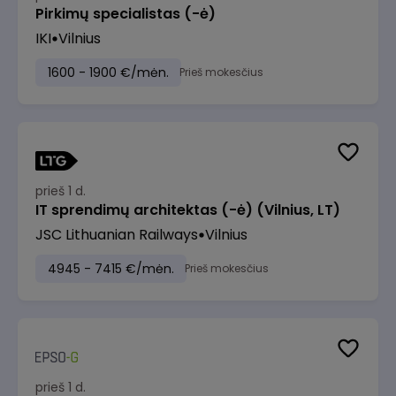
Pirkimų specialistas (-ė)
IKI
Vilnius
1600 - 1900 €/mėn.
Prieš mokesčius
prieš 1 d.
IT sprendimų architektas (-ė) (Vilnius, LT)
JSC Lithuanian Railways
Vilnius
4945 - 7415 €/mėn.
Prieš mokesčius
prieš 1 d.