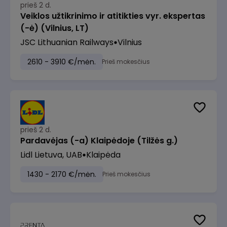
prieš 2 d.
Veiklos užtikrinimo ir atitikties vyr. ekspertas
(-ė) (Vilnius, LT)
JSC Lithuanian Railways
Vilnius
2610 - 3910 €/mėn.
Prieš mokesčius
prieš 2 d.
Pardavėjas (-a) Klaipėdoje (Tilžės g.)
Lidl Lietuva, UAB
Klaipėda
1430 - 2170 €/mėn.
Prieš mokesčius