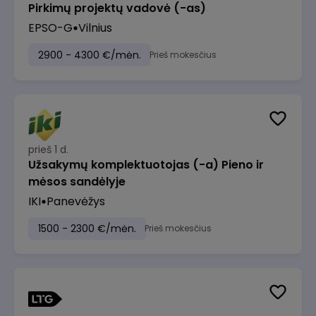
Pirkimų projektų vadovė (-as)
EPSO-G
Vilnius
2900 - 4300 €/mėn.
Prieš mokesčius
prieš 1 d.
Užsakymų komplektuotojas (-a) Pieno ir
mėsos sandėlyje
IKI
Panevėžys
1500 - 2300 €/mėn.
Prieš mokesčius