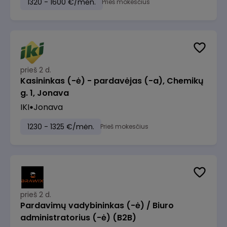
1320 - 1600 €/mėn.
Prieš mokesčius
prieš 2 d.
Kasininkas (-ė) - pardavėjas (-a), Chemikų
g. 1, Jonava
IKI
Jonava
1230 - 1325 €/mėn.
Prieš mokesčius
prieš 2 d.
Pardavimų vadybininkas (-ė) / Biuro
administratorius (-ė) (B2B)