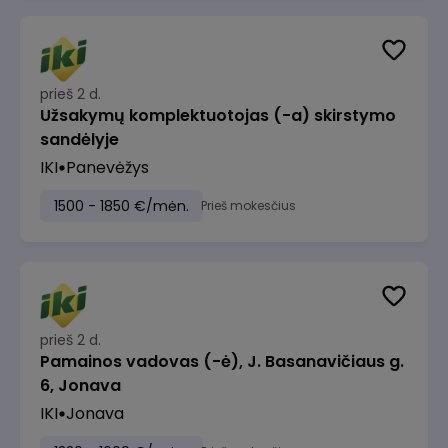
prieš 2 d.
Užsakymų komplektuotojas (-a) skirstymo
sandėlyje
IKI
Panevėžys
1500 - 1850 €/mėn.
Prieš mokesčius
prieš 2 d.
Pamainos vadovas (-ė), J. Basanavičiaus g.
6, Jonava
IKI
Jonava