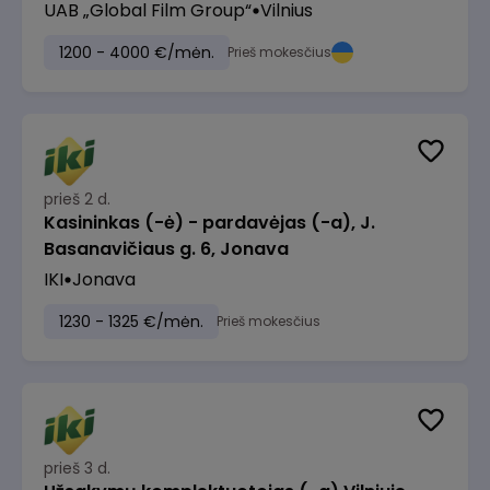
UAB „Global Film Group“
Vilnius
1200 - 4000 €/mėn.
Prieš mokesčius
prieš 2 d.
Kasininkas (-ė) - pardavėjas (-a), J.
Basanavičiaus g. 6, Jonava
IKI
Jonava
1230 - 1325 €/mėn.
Prieš mokesčius
prieš 3 d.