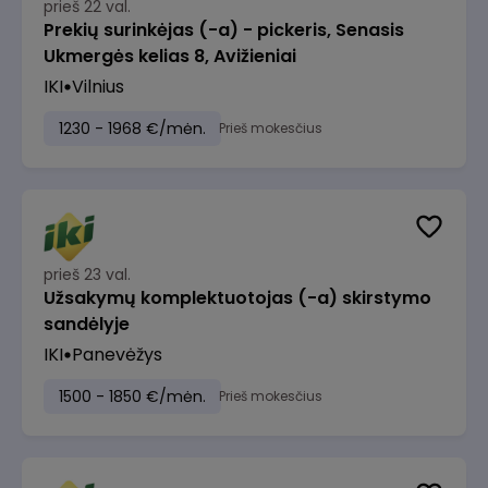
prieš 22 val.
Prekių surinkėjas (-a) - pickeris, Senasis
Ukmergės kelias 8, Avižieniai
IKI
Vilnius
1230 - 1968 €/mėn.
Prieš mokesčius
prieš 23 val.
Užsakymų komplektuotojas (-a) skirstymo
sandėlyje
IKI
Panevėžys
1500 - 1850 €/mėn.
Prieš mokesčius