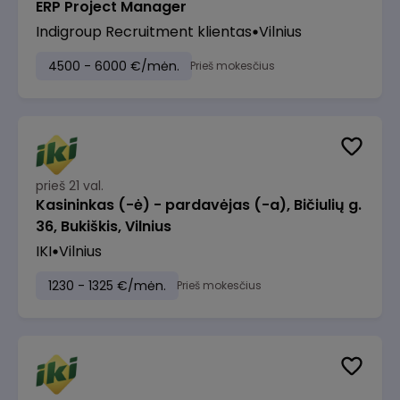
ERP Project Manager
Indigroup Recruitment klientas
Vilnius
4500 - 6000 €/mėn.
Prieš mokesčius
prieš 21 val.
Kasininkas (-ė) - pardavėjas (-a), Bičiulių g.
36, Bukiškis, Vilnius
IKI
Vilnius
1230 - 1325 €/mėn.
Prieš mokesčius