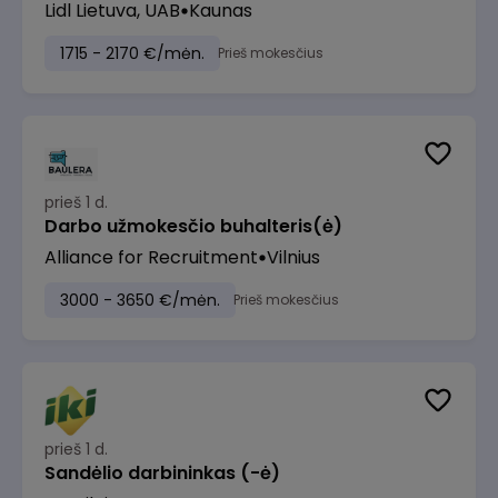
Lidl Lietuva, UAB
Kaunas
1715 - 2170 €/mėn.
Prieš mokesčius
prieš 1 d.
Darbo užmokesčio buhalteris(ė)
Alliance for Recruitment
Vilnius
3000 - 3650 €/mėn.
Prieš mokesčius
prieš 1 d.
Sandėlio darbininkas (-ė)