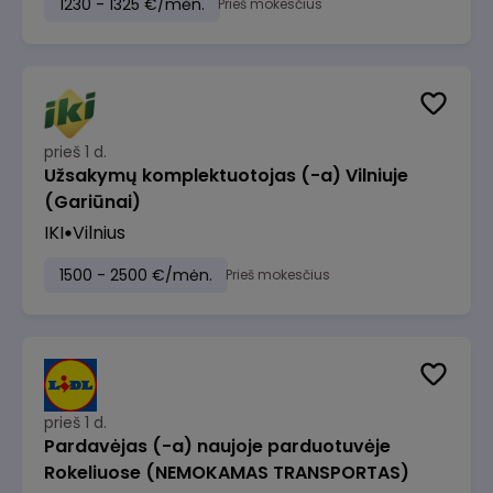
1230 - 1325 €/mėn.
Prieš mokesčius
prieš 1 d.
Užsakymų komplektuotojas (-a) Vilniuje
(Gariūnai)
IKI
Vilnius
1500 - 2500 €/mėn.
Prieš mokesčius
prieš 1 d.
Pardavėjas (-a) naujoje parduotuvėje
Rokeliuose (NEMOKAMAS TRANSPORTAS)