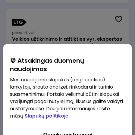
prieš 16 val.
Veiklos užtikrinimo ir atitikties vyr. ekspertas
(-ė) (Radviliškis) (Radviliškis, LT)
JSC Lithuanian Railways
Radviliškis
🍪 Atsakingas duomenų
2610 - 3910 €/mėn.
Prieš mokesčius
naudojimas
Mes naudojame slapukus (angl. cookies)
lankytojų srauto analizei, rinkodarai ir turinio
suasmeninimui. Portalo veikimui būtini slapukai
yra įjungti pagal nutylėjimą, likusius galite valdyti
prieš 16 val.
nustatymuose. Daugiau informacijos rasite
Veiklos užtikrinimo ir atitikties vyr. ekspertas
mūsų
Slapukų politikoje.
(-ė) (Kaunas) (Kaunas, LT)
JSC Lithuanian Railways
Kaunas
Slapukų nustatymai