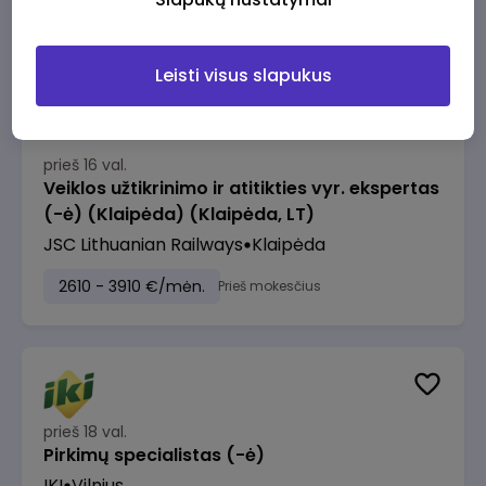
2610 - 3910 €/mėn.
Prieš mokesčius
Leisti visus slapukus
prieš 16 val.
Veiklos užtikrinimo ir atitikties vyr. ekspertas
(-ė) (Klaipėda) (Klaipėda, LT)
JSC Lithuanian Railways
Klaipėda
2610 - 3910 €/mėn.
Prieš mokesčius
prieš 18 val.
Pirkimų specialistas (-ė)
IKI
Vilnius