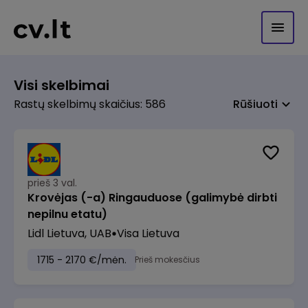
Visi skelbimai
Rastų skelbimų skaičius: 586
Rūšiuoti
prieš 3 val.
Krovėjas (-a) Ringauduose (galimybė dirbti
nepilnu etatu)
Lidl Lietuva, UAB
Visa Lietuva
1715 - 2170 €/mėn.
Prieš mokesčius