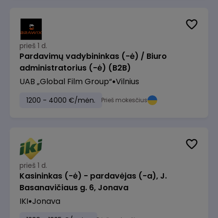
prieš 1 d.
Pardavimų vadybininkas (-ė) / Biuro
administratorius (-ė) (B2B)
UAB „Global Film Group“
Vilnius
1200 - 4000 €/mėn.
Prieš mokesčius
prieš 1 d.
Kasininkas (-ė) - pardavėjas (-a), J.
Basanavičiaus g. 6, Jonava
IKI
Jonava