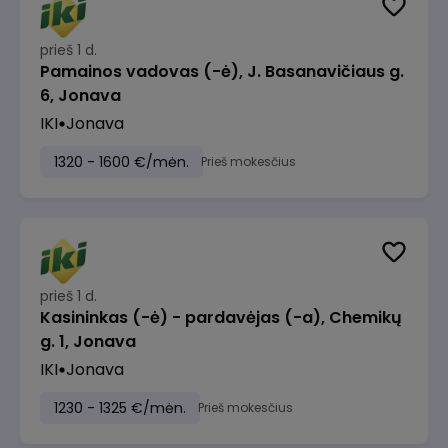
prieš 1 d.
Pamainos vadovas (-ė), J. Basanavičiaus g.
6, Jonava
IKI
Jonava
1320 - 1600 €/mėn.
Prieš mokesčius
prieš 1 d.
Kasininkas (-ė) - pardavėjas (-a), Chemikų
g. 1, Jonava
IKI
Jonava
1230 - 1325 €/mėn.
Prieš mokesčius