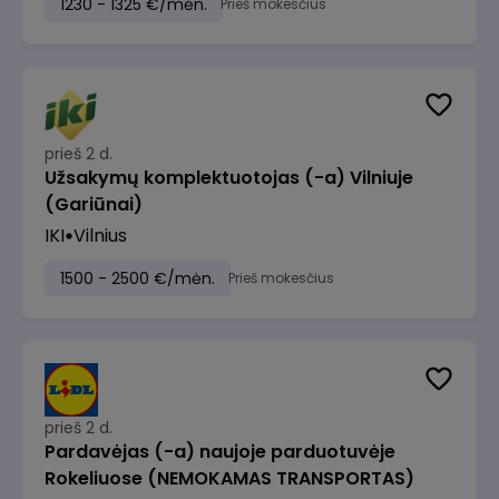
1230 - 1325 €/mėn.
Prieš mokesčius
prieš 2 d.
Užsakymų komplektuotojas (-a) Vilniuje
(Gariūnai)
IKI
Vilnius
1500 - 2500 €/mėn.
Prieš mokesčius
prieš 2 d.
Pardavėjas (-a) naujoje parduotuvėje
Rokeliuose (NEMOKAMAS TRANSPORTAS)