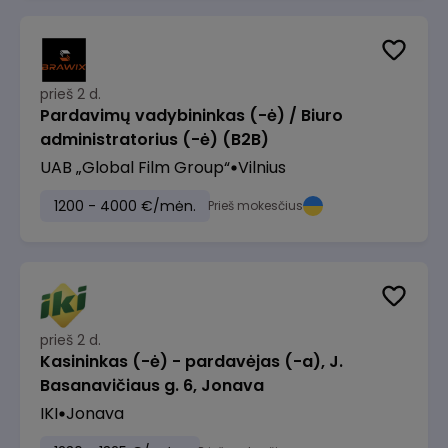
prieš 2 d.
Pardavimų vadybininkas (-ė) / Biuro
administratorius (-ė) (B2B)
UAB „Global Film Group“
Vilnius
1200 - 4000 €/mėn.
Prieš mokesčius
prieš 2 d.
Kasininkas (-ė) - pardavėjas (-a), J.
Basanavičiaus g. 6, Jonava
IKI
Jonava