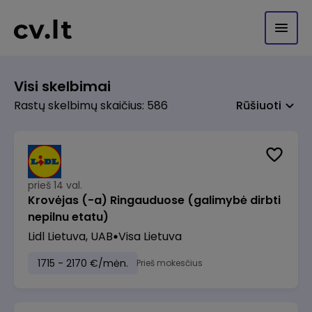
Visi skelbimai
Rastų skelbimų skaičius: 586
Rūšiuoti
prieš 14 val.
Krovėjas (-a) Ringauduose (galimybė dirbti
nepilnu etatu)
Lidl Lietuva, UAB
Visa Lietuva
1715 - 2170 €/mėn.
Prieš mokesčius