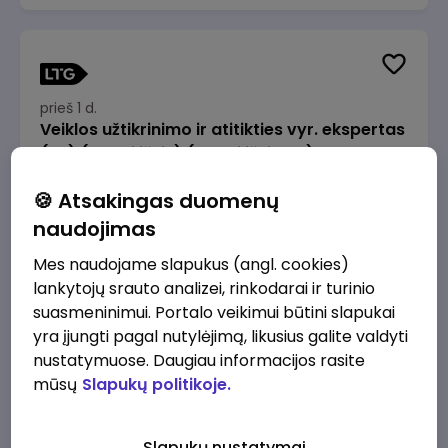
prieš 1 d.
Veiklos užtikrinimo ir atitikties vyr. ekspertas
(-ė) (Radviliškis) (Radviliškis, LT)
JSC Lithuanian Railways
Radviliškis
🍪 Atsakingas duomenų
2610 - 3910 €/mėn.
Prieš mokesčius
naudojimas
Mes naudojame slapukus (angl. cookies)
lankytojų srauto analizei, rinkodarai ir turinio
suasmeninimui. Portalo veikimui būtini slapukai
yra įjungti pagal nutylėjimą, likusius galite valdyti
prieš 1 d.
nustatymuose. Daugiau informacijos rasite
Veiklos užtikrinimo ir atitikties vyr. ekspertas
mūsų
Slapukų politikoje.
(-ė) (Kaunas) (Kaunas, LT)
JSC Lithuanian Railways
Kaunas
Slapukų nustatymai