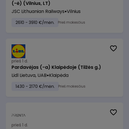
(-ė) (Vilnius, LT)
JSC Lithuanian Railways
Vilnius
2610 - 3910 €/mėn.
Prieš mokesčius
prieš 1 d.
Pardavėjas (-a) Klaipėdoje (Tilžės g.)
Lidl Lietuva, UAB
Klaipėda
1430 - 2170 €/mėn.
Prieš mokesčius
prieš 1 d.