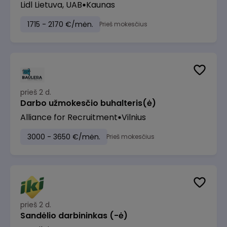
Lidl Lietuva, UAB
Kaunas
1715 - 2170 €/mėn.
Prieš mokesčius
prieš 2 d.
Darbo užmokesčio buhalteris(ė)
Alliance for Recruitment
Vilnius
3000 - 3650 €/mėn.
Prieš mokesčius
prieš 2 d.
Sandėlio darbininkas (-ė)