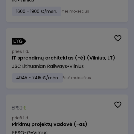
1600 - 1900 €/mėn.
Prieš mokesčius
prieš 1 d.
IT sprendimų architektas (-ė) (Vilnius, LT)
JSC Lithuanian Railways
Vilnius
4945 - 7415 €/mėn.
Prieš mokesčius
prieš 1 d.
Pirkimų projektų vadovė (-as)
EPSO-G
Vilnius