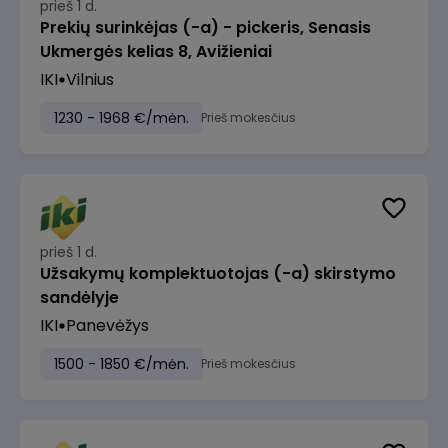
prieš 1 d.
Prekių surinkėjas (-a) - pickeris, Senasis
Ukmergės kelias 8, Avižieniai
IKI
Vilnius
1230 - 1968 €/mėn.
Prieš mokesčius
prieš 1 d.
Užsakymų komplektuotojas (-a) skirstymo
sandėlyje
IKI
Panevėžys
1500 - 1850 €/mėn.
Prieš mokesčius