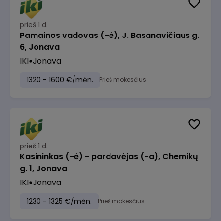
prieš 1 d.
Pamainos vadovas (-ė), J. Basanavičiaus g.
6, Jonava
IKI
Jonava
1320 - 1600 €/mėn.
Prieš mokesčius
prieš 1 d.
Kasininkas (-ė) - pardavėjas (-a), Chemikų
g. 1, Jonava
IKI
Jonava
1230 - 1325 €/mėn.
Prieš mokesčius