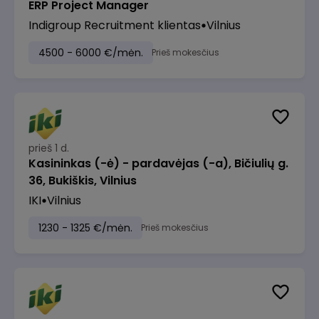
ERP Project Manager
Indigroup Recruitment klientas
Vilnius
4500 - 6000 €/mėn.
Prieš mokesčius
prieš 1 d.
Kasininkas (-ė) - pardavėjas (-a), Bičiulių g.
36, Bukiškis, Vilnius
IKI
Vilnius
1230 - 1325 €/mėn.
Prieš mokesčius