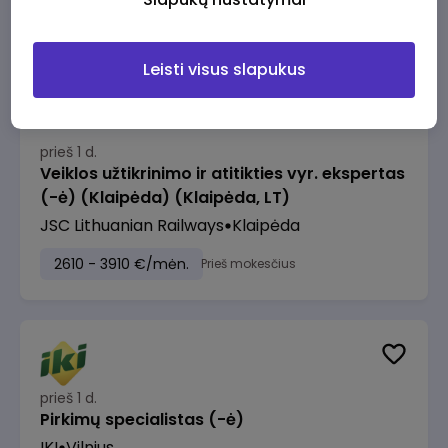
2610 - 3910 €/mėn.
Prieš mokesčius
Leisti visus slapukus
prieš 1 d.
Veiklos užtikrinimo ir atitikties vyr. ekspertas
(-ė) (Klaipėda) (Klaipėda, LT)
JSC Lithuanian Railways
Klaipėda
2610 - 3910 €/mėn.
Prieš mokesčius
prieš 1 d.
Pirkimų specialistas (-ė)
IKI
Vilnius