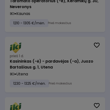
Taromato operatorius (-ė), Keramikų g. 30,
Neveronys
IKI
Kaunas
1210 - 1305 €/mėn.
Prieš mokesčius
prieš 1 d.
Kasininkas (-ė) - pardavėjas (-a), Juozo
Bartašiaus g. 1, Utena
IKI
Utena
1230 - 1325 €/mėn.
Prieš mokesčius