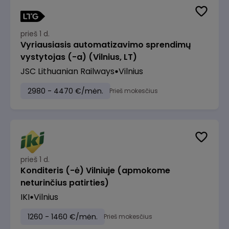
prieš 1 d.
Vyriausiasis automatizavimo sprendimų
vystytojas (-a) (Vilnius, LT)
JSC Lithuanian Railways
Vilnius
2980 - 4470 €/mėn.
Prieš mokesčius
prieš 1 d.
Konditeris (-ė) Vilniuje (apmokome
neturinčius patirties)
IKI
Vilnius
1260 - 1460 €/mėn.
Prieš mokesčius