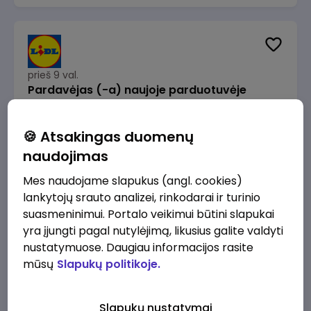
prieš 9 val.
Pardavėjas (-a) naujoje parduotuvėje
Rokeliuose (NEMOKAMAS TRANSPORTAS)
Lidl Lietuva, UAB
Kaunas
🍪 Atsakingas duomenų
1715 - 2170 €/mėn.
Prieš mokesčius
naudojimas
Mes naudojame slapukus (angl. cookies)
lankytojų srauto analizei, rinkodarai ir turinio
suasmeninimui. Portalo veikimui būtini slapukai
yra įjungti pagal nutylėjimą, likusius galite valdyti
prieš 9 val.
nustatymuose. Daugiau informacijos rasite
Darbo užmokesčio buhalteris(ė)
mūsų
Slapukų politikoje.
Alliance for Recruitment
Vilnius
3000 - 3650 €/mėn.
Slapukų nustatymai
Prieš mokesčius