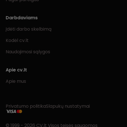
Darbdaviams
Įdėti darbo skelbimą
Kodėl cv.lt
Naudojimosi sąlygos
Apie cv.lt
Apie mus
Privatumo politika
Slapukų nustatymai
© 1999 - 2026 CV.lt Visos teisės saugomos