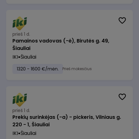
prieš 1 d.
Pamainos vadovas (-ė), Birutės g. 49,
Šiauliai
IKI
Šiauliai
1320 - 1600 €/mėn.
Prieš mokesčius
prieš 1 d.
Prekių surinkėjas (-a) - pickeris, Vilniaus g.
220 - 1, Šiauliai
IKI
Šiauliai