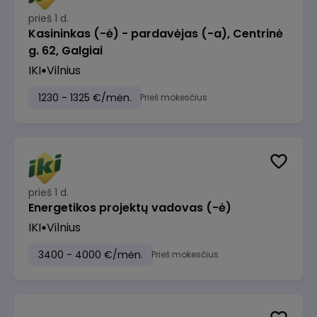
prieš 1 d.
Kasininkas (-ė) - pardavėjas (-a), Centrinė
g. 62, Galgiai
IKI
Vilnius
1230 - 1325 €/mėn.
Prieš mokesčius
prieš 1 d.
Energetikos projektų vadovas (-ė)
IKI
Vilnius
3400 - 4000 €/mėn.
Prieš mokesčius