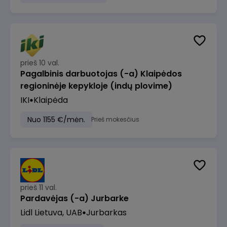
prieš 10 val.
Pagalbinis darbuotojas (-a) Klaipėdos
regioninėje kepykloje (indų plovime)
IKI
Klaipėda
Nuo 1155 €/mėn.
Prieš mokesčius
prieš 11 val.
Pardavėjas (-a) Jurbarke
Lidl Lietuva, UAB
Jurbarkas