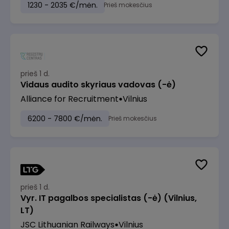
1230 - 2035 €/mėn.
Prieš mokesčius
prieš 1 d.
Vidaus audito skyriaus vadovas (-ė)
Alliance for Recruitment
Vilnius
6200 - 7800 €/mėn.
Prieš mokesčius
prieš 1 d.
Vyr. IT pagalbos specialistas (-ė) (Vilnius,
LT)
JSC Lithuanian Railways
Vilnius