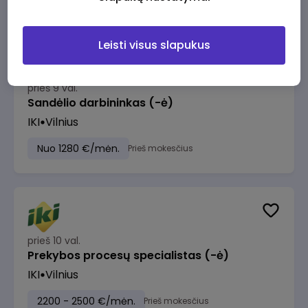
Leisti visus slapukus
prieš 9 val.
Sandėlio darbininkas (-ė)
IKI
Vilnius
Nuo 1280 €/mėn.
Prieš mokesčius
prieš 10 val.
Prekybos procesų specialistas (-ė)
IKI
Vilnius
2200 - 2500 €/mėn.
Prieš mokesčius