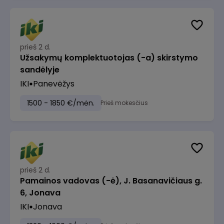
prieš 2 d.
Užsakymų komplektuotojas (-a) skirstymo
sandėlyje
IKI
Panevėžys
1500 - 1850 €/mėn.
Prieš mokesčius
prieš 2 d.
Pamainos vadovas (-ė), J. Basanavičiaus g.
6, Jonava
IKI
Jonava