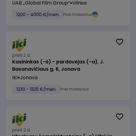
UAB „Global Film Group“
Vilnius
1200 - 4000 €/mėn.
Prieš mokesčius
prieš 2 d.
Kasininkas (-ė) - pardavėjas (-a), J.
Basanavičiaus g. 6, Jonava
IKI
Jonava
1230 - 1325 €/mėn.
Prieš mokesčius
prieš 2 d.