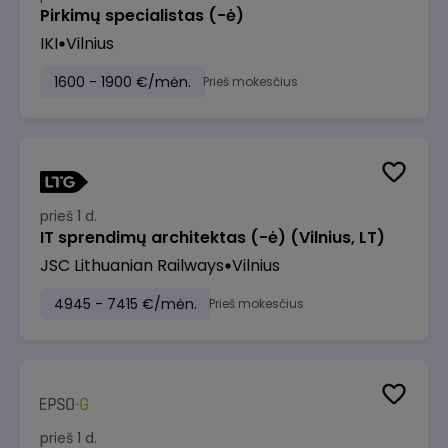
Pirkimų specialistas (-ė)
IKI
Vilnius
1600 - 1900 €/mėn.
Prieš mokesčius
prieš 1 d.
IT sprendimų architektas (-ė) (Vilnius, LT)
JSC Lithuanian Railways
Vilnius
4945 - 7415 €/mėn.
Prieš mokesčius
prieš 1 d.