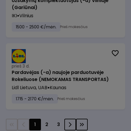
Užsakymų komplektuotojas (-a) Vilniuje
(Gariūnai)
IKI
Vilnius
1500 - 2500 €/mėn.
Prieš mokesčius
prieš 3 d.
Pardavėjas (-a) naujoje parduotuvėje
Rokeliuose (NEMOKAMAS TRANSPORTAS)
Lidl Lietuva, UAB
Kaunas
1715 - 2170 €/mėn.
Prieš mokesčius
1
2
3