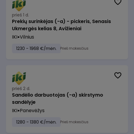
prieš 1 d.
Prekių surinkėjas (-a) - pickeris, Senasis
Ukmergės kelias 8, Avižieniai
IKI
Vilnius
1230 - 1968 €/mėn.
Prieš mokesčius
prieš 2 d.
Sandėlio darbuotojas (-a) skirstymo
sandėlyje
IKI
Panevėžys
1280 - 1380 €/mėn.
Prieš mokesčius