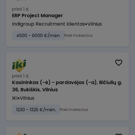
prieš 1 d.
ERP Project Manager
Indigroup Recruitment klientas
Vilnius
4500 - 6000 €/mėn.
Prieš mokesčius
prieš 1 d.
Kasininkas (-ė) - pardavėjas (-a), Bičiulių g.
36, Bukiškis, Vilnius
IKI
Vilnius
1230 - 1325 €/mėn.
Prieš mokesčius