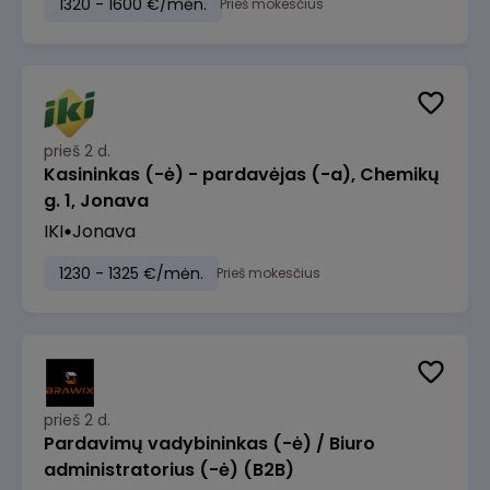
1320 - 1600 €/mėn.
Prieš mokesčius
prieš 2 d.
Kasininkas (-ė) - pardavėjas (-a), Chemikų
g. 1, Jonava
IKI
Jonava
1230 - 1325 €/mėn.
Prieš mokesčius
prieš 2 d.
Pardavimų vadybininkas (-ė) / Biuro
administratorius (-ė) (B2B)