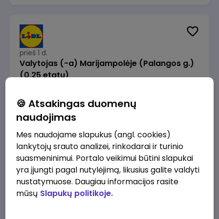
prieš 1 d.
Valytojas (-a) Marijampolėje (Palangos g.)
(0,25 etatu)
Lidl Lietuva, UAB
Marijampolė
🍪 Atsakingas duomenų
289 - 337 €/mėn.
Prieš mokesčius
naudojimas
Mes naudojame slapukus (angl. cookies)
lankytojų srauto analizei, rinkodarai ir turinio
suasmeninimui. Portalo veikimui būtini slapukai
yra įjungti pagal nutylėjimą, likusius galite valdyti
prieš 1 d.
nustatymuose. Daugiau informacijos rasite
Talent Development Project Manager (fixed
mūsų
Slapukų politikoje.
term - 1.5 years)
Lidl Lietuva, UAB
Vilnius