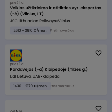
prieš 1 d.
Veiklos užtikrinimo ir atitikties vyr. ekspertas
(-ė) (Vilnius, LT)
JSC Lithuanian Railways
Vilnius
2610 - 3910 €/mėn.
Prieš mokesčius
prieš 1 d.
Pardavėjas (-a) Klaipėdoje (Tilžės g.)
Lidl Lietuva, UAB
Klaipėda
1430 - 2170 €/mėn.
Prieš mokesčius