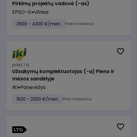
Pirkimų projektų vadovė (-as)
EPSO-G
Vilnius
2900 - 4300 €/mėn.
Prieš mokesčius
prieš 1 d.
Užsakymų komplektuotojas (-a) Pieno ir
mėsos sandėlyje
IKI
Panevėžys
1500 - 2300 €/mėn.
Prieš mokesčius