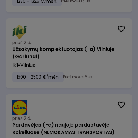
1230 - 1325 €/mėn.
Prieš mokesčius
prieš 2 d.
Užsakymų komplektuotojas (-a) Vilniuje
(Gariūnai)
IKI
Vilnius
1500 - 2500 €/mėn.
Prieš mokesčius
prieš 2 d.
Pardavėjas (-a) naujoje parduotuvėje
Rokeliuose (NEMOKAMAS TRANSPORTAS)