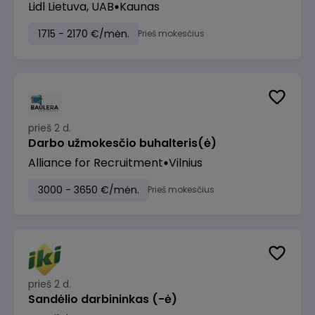
Lidl Lietuva, UAB
Kaunas
1715 - 2170 €/mėn.
Prieš mokesčius
prieš 2 d.
Darbo užmokesčio buhalteris(ė)
Alliance for Recruitment
Vilnius
3000 - 3650 €/mėn.
Prieš mokesčius
prieš 2 d.
Sandėlio darbininkas (-ė)