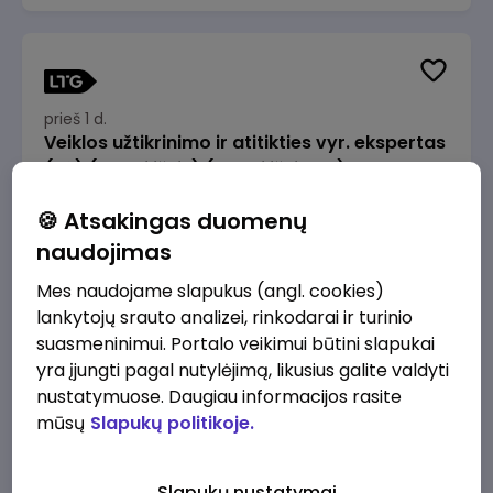
prieš 1 d.
Veiklos užtikrinimo ir atitikties vyr. ekspertas
(-ė) (Radviliškis) (Radviliškis, LT)
JSC Lithuanian Railways
Radviliškis
🍪 Atsakingas duomenų
2610 - 3910 €/mėn.
Prieš mokesčius
naudojimas
Mes naudojame slapukus (angl. cookies)
lankytojų srauto analizei, rinkodarai ir turinio
suasmeninimui. Portalo veikimui būtini slapukai
yra įjungti pagal nutylėjimą, likusius galite valdyti
prieš 1 d.
nustatymuose. Daugiau informacijos rasite
Veiklos užtikrinimo ir atitikties vyr. ekspertas
mūsų
Slapukų politikoje.
(-ė) (Kaunas) (Kaunas, LT)
JSC Lithuanian Railways
Kaunas
Slapukų nustatymai