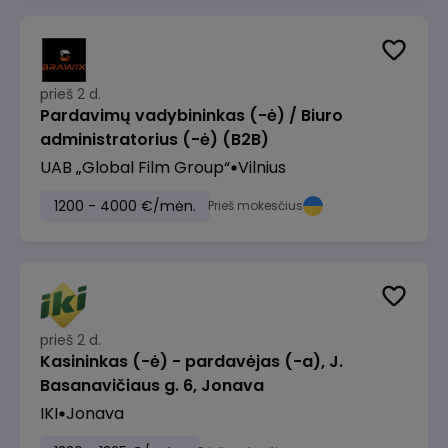
prieš 2 d.
Pardavimų vadybininkas (-ė) / Biuro
administratorius (-ė) (B2B)
UAB „Global Film Group“
Vilnius
1200 - 4000 €/mėn.
Prieš mokesčius
prieš 2 d.
Kasininkas (-ė) - pardavėjas (-a), J.
Basanavičiaus g. 6, Jonava
IKI
Jonava