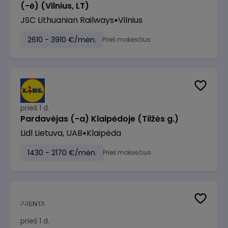
(-ė) (Vilnius, LT)
JSC Lithuanian Railways
Vilnius
2610 - 3910 €/mėn.
Prieš mokesčius
prieš 1 d.
Pardavėjas (-a) Klaipėdoje (Tilžės g.)
Lidl Lietuva, UAB
Klaipėda
1430 - 2170 €/mėn.
Prieš mokesčius
prieš 1 d.