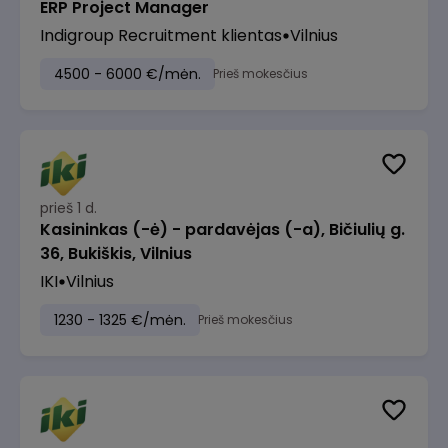
ERP Project Manager
Indigroup Recruitment klientas
Vilnius
4500 - 6000 €/mėn.
Prieš mokesčius
prieš 1 d.
Kasininkas (-ė) - pardavėjas (-a), Bičiulių g.
36, Bukiškis, Vilnius
IKI
Vilnius
1230 - 1325 €/mėn.
Prieš mokesčius