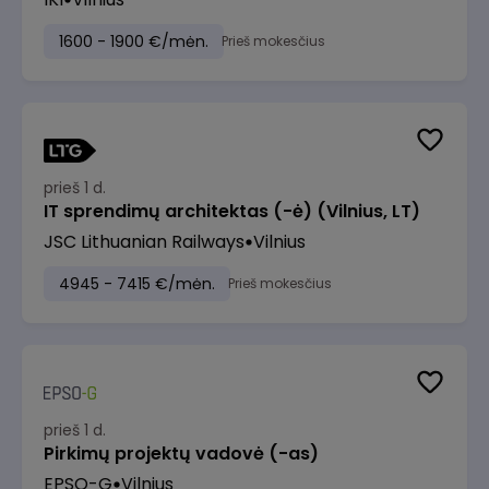
1600 - 1900 €/mėn.
Prieš mokesčius
prieš 1 d.
IT sprendimų architektas (-ė) (Vilnius, LT)
JSC Lithuanian Railways
Vilnius
4945 - 7415 €/mėn.
Prieš mokesčius
prieš 1 d.
Pirkimų projektų vadovė (-as)
EPSO-G
Vilnius