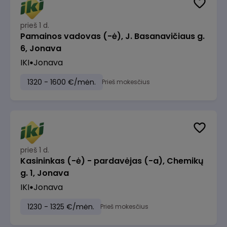
prieš 1 d.
Pamainos vadovas (-ė), J. Basanavičiaus g.
6, Jonava
IKI
Jonava
1320 - 1600 €/mėn.
Prieš mokesčius
prieš 1 d.
Kasininkas (-ė) - pardavėjas (-a), Chemikų
g. 1, Jonava
IKI
Jonava
1230 - 1325 €/mėn.
Prieš mokesčius