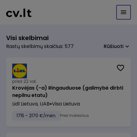
Visi skelbimai
Rastų skelbimų skaičius: 577
Rūšiuoti
prieš 22 val.
Krovėjas (-a) Ringauduose (galimybė dirbti
nepilnu etatu)
Lidl Lietuva, UAB
Visa Lietuva
1715 - 2170 €/mėn.
Prieš mokesčius