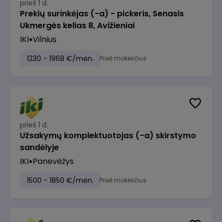
prieš 1 d.
Prekių surinkėjas (-a) - pickeris, Senasis
Ukmergės kelias 8, Avižieniai
IKI
Vilnius
1230 - 1968 €/mėn.
Prieš mokesčius
prieš 1 d.
Užsakymų komplektuotojas (-a) skirstymo
sandėlyje
IKI
Panevėžys
1500 - 1850 €/mėn.
Prieš mokesčius