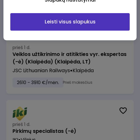
2610 - 3910 €/mėn.
Prieš mokesčius
Leisti visus slapukus
prieš 1 d.
Veiklos užtikrinimo ir atitikties vyr. ekspertas
(-ė) (Klaipėda) (Klaipėda, LT)
JSC Lithuanian Railways
Klaipėda
2610 - 3910 €/mėn.
Prieš mokesčius
prieš 1 d.
Pirkimų specialistas (-ė)
IKI
Vilnius