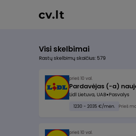
Visi skelbimai
Rastų skelbimų skaičius: 579
prieš 10 val.
Lidl Lietuva, UAB
Pasvalys
1230 - 2035 €/mėn.
Prieš m
prieš 10 val.