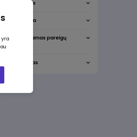
Darbo sritis
as
Darbo vieta
Pageidaujamas pareigų
i yra
lygmuo
iau
Darbo laikas