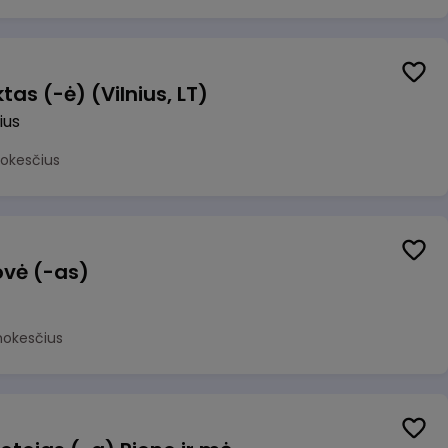
as (-ė) (Vilnius, LT)
ius
mokesčius
ovė (-as)
mokesčius