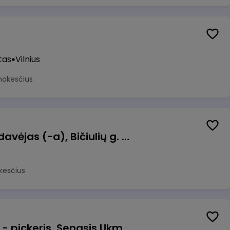
tas
Vilnius
mokesčius
Kasininkas (-ė) - pardavėjas (-a), Bičiulių g. 36, Bukiškis, Vilnius
kesčius
Prekių surinkėjas (-a) - pickeris, Senasis Ukmergės kelias 8, Avižieniai