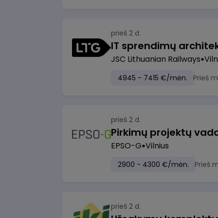
prieš 2 d.
IT sprendimų architekt
JSC Lithuanian Railways
Viln
4945 - 7415 €/mėn.
Prieš 
prieš 2 d.
Pirkimų projektų vad
EPSO-G
Vilnius
2900 - 4300 €/mėn.
Prieš 
prieš 2 d.