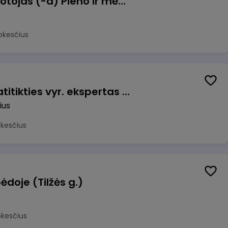
Užsakymų komplektuotojas (-a) Pieno ir mėsos sandėlyje
okesčius
Veiklos užtikrinimo ir atitikties vyr. ekspertas (-ė) (Vilnius, LT)
ius
okesčius
ėdoje (Tilžės g.)
okesčius