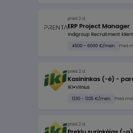
prieš 2 d.
ERP Project Manager
Indigroup Recruitment klien
4500 - 6000 €/mėn.
Prieš 
prieš 2 d.
IKI
Vilnius
1230 - 1325 €/mėn.
Prieš mo
prieš 2 d.