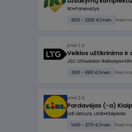
IKI
Panevėžys
1500 - 2300 €/mėn.
Prieš m
prieš 2 d.
JSC Lithuanian Railways
Viln
2610 - 3910 €/mėn.
Prieš m
prieš 2 d.
Pardavėjas (-a) Klaip
Lidl Lietuva, UAB
Klaipėda
1430 - 2170 €/mėn.
Prieš m