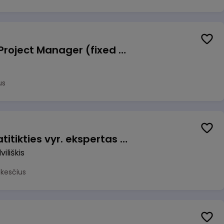
Talent Development Project Manager (fixed term - 1.5 years)
us
Veiklos užtikrinimo ir atitikties vyr. ekspertas (-ė) (Radviliškis) (Radviliškis, LT)
iliškis
okesčius