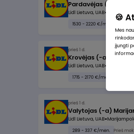
Lidl Lietuva, UAB
Vilnius
🍪 
1530 - 2220 €/mėn.
Prieš m
Mes naud
rinkodar
įjungti 
prieš 1 d.
informa
Lidl Lietuva, UAB
Visa Lietuv
1715 - 2170 €/mėn.
Prieš mo
prieš 1 d.
Lidl Lietuva, UAB
Marijampol
289 - 337 €/mėn.
Prieš mok