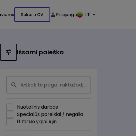
aviams
Sukurti CV
Prisijungti
LT
Išsami paieška
Nuotolinis darbas
Specialūs poreikiai / negalia
Вітаємо українців