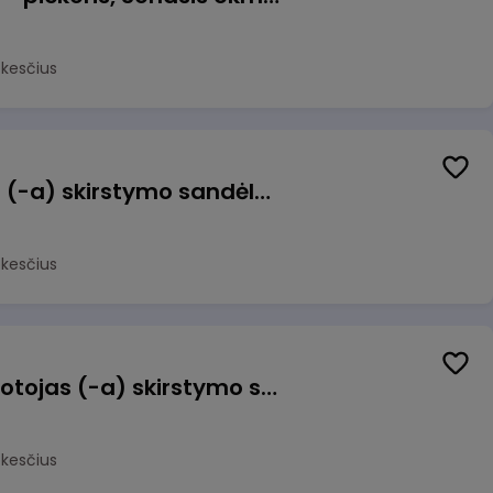
okesčius
Sandėlio darbuotojas (-a) skirstymo sandėlyje
okesčius
Užsakymų komplektuotojas (-a) skirstymo sandėlyje
okesčius