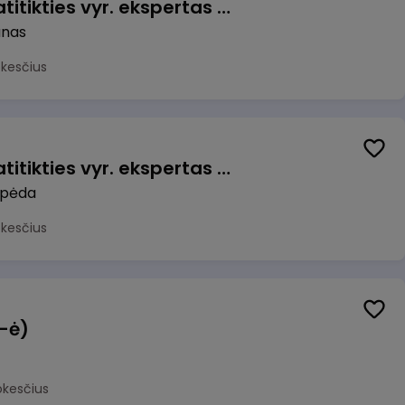
Veiklos užtikrinimo ir atitikties vyr. ekspertas (-ė) (Kaunas) (Kaunas, LT)
unas
okesčius
Veiklos užtikrinimo ir atitikties vyr. ekspertas (-ė) (Klaipėda) (Klaipėda, LT)
ipėda
okesčius
(-ė)
okesčius