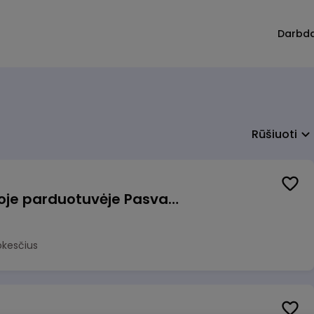
Darbd
Rūšiuoti
Pardavėjas (-a) naujoje parduotuvėje Pasvalyje (PAPILDOMAS 600€ PRIEDAS)
okesčius