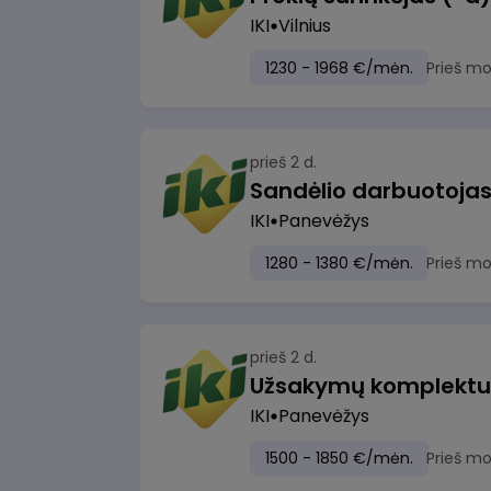
IKI
Vilnius
1230 - 1968 €/mėn.
Prieš m
prieš 2 d.
IKI
Panevėžys
1280 - 1380 €/mėn.
Prieš m
prieš 2 d.
IKI
Panevėžys
1500 - 1850 €/mėn.
Prieš m