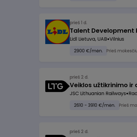
prieš 1 d.
Lidl Lietuva, UAB
Vilnius
2900 €/mėn.
Prieš mokesči
prieš 2 d.
JSC Lithuanian Railways
Radv
2610 - 3910 €/mėn.
Prieš m
prieš 2 d.