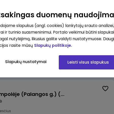
Pardavėjas (-a) Vilniuje (Bajorų kelias) (terminuota sutartis iki 3 mėn. laikotarpiui)
Atsakingas duomenų naudojim
okesčius
ojame slapukus (angl. cookies) lankytojų srauto analizei,
ai ir turinio suasmeninimui. Portalo veikimui būtini slapuka
pagal nutylėjimą, likusius galite valdyti nustatymuose. Daug
cijos rasite mūsų
Slapukų politikoje.
Krovėjas (-a) Ringauduose (galimybė dirbti nepilnu etatu)
a
Slapukų nustatymai
Leisti visus slapukus
kesčius
Valytojas (-a) Marijampolėje (Palangos g.) (0,25 etatu)
ė
esčius