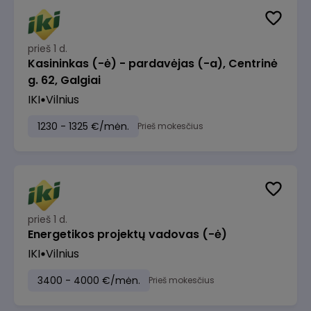
prieš 1 d.
Kasininkas (-ė) - pardavėjas (-a), Centrinė
g. 62, Galgiai
IKI
Vilnius
1230 - 1325 €/mėn.
Prieš mokesčius
prieš 1 d.
Energetikos projektų vadovas (-ė)
IKI
Vilnius
3400 - 4000 €/mėn.
Prieš mokesčius