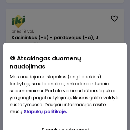
prieš 19 val.
Kasininkas (-ė) - pardavėjas (-a), J.
Basanavičiaus g. 6, Jonava
IKI
Jonava
🍪 Atsakingas duomenų
1230 - 1325 €/mėn.
Prieš mokesčius
naudojimas
Mes naudojame slapukus (angl. cookies)
lankytojų srauto analizei, rinkodarai ir turinio
suasmeninimui. Portalo veikimui būtini slapukai
yra įjungti pagal nutylėjimą, likusius galite valdyti
prieš 23 val.
nustatymuose. Daugiau informacijos rasite
Užsakymų komplektuotojas (-a) Vilniuje
mūsų
Slapukų politikoje.
(Gariūnai)
IKI
Vilnius
Slapukų nustatymai