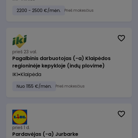
2200 - 2500 €/mėn.
Prieš mokesčius
prieš 23 val.
Pagalbinis darbuotojas (-a) Klaipėdos
regioninėje kepykloje (indų plovime)
IKI
Klaipėda
Nuo 1155 €/mėn.
Prieš mokesčius
prieš 1 d.
Pardavėjas (-a) Jurbarke