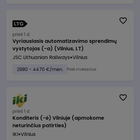
prieš 1 d.
Vyriausiasis automatizavimo sprendimų
vystytojas (-a) (Vilnius, LT)
JSC Lithuanian Railways
Vilnius
2980 - 4470 €/mėn.
Prieš mokesčius
prieš 1 d.
Konditeris (-ė) Vilniuje (apmokome
neturinčius patirties)
IKI
Vilnius