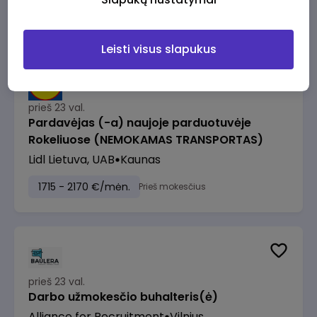
1500 - 2500 €/mėn.
Prieš mokesčius
Leisti visus slapukus
prieš 23 val.
Pardavėjas (-a) naujoje parduotuvėje
Rokeliuose (NEMOKAMAS TRANSPORTAS)
Lidl Lietuva, UAB
Kaunas
1715 - 2170 €/mėn.
Prieš mokesčius
prieš 23 val.
Darbo užmokesčio buhalteris(ė)
Alliance for Recruitment
Vilnius