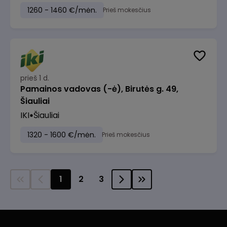
1260 - 1460 €/mėn.
Prieš mokesčius
prieš 1 d.
Pamainos vadovas (-ė), Birutės g. 49,
Šiauliai
IKI
Šiauliai
1320 - 1600 €/mėn.
Prieš mokesčius
1
2
3