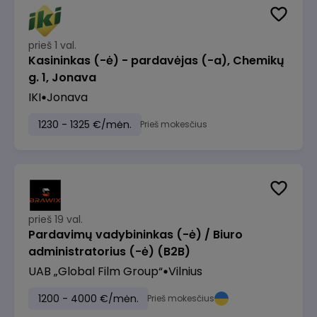
prieš 1 val.
Kasininkas (-ė) - pardavėjas (-a), Chemikų
g. 1, Jonava
IKI
Jonava
1230 - 1325 €/mėn.
Prieš mokesčius
prieš 19 val.
Pardavimų vadybininkas (-ė) / Biuro
administratorius (-ė) (B2B)
UAB „Global Film Group“
Vilnius
1200 - 4000 €/mėn.
Prieš mokesčius