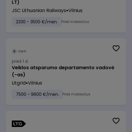
LT)
JSC Lithuanian Railways
Vilnius
2330 - 3500 €/mėn.
Prieš mokesčius
prieš 1 d.
Veiklos atsparumo departamento vadovė
(-as)
Litgrid
Vilnius
7500 - 9600 €/mėn.
Prieš mokesčius