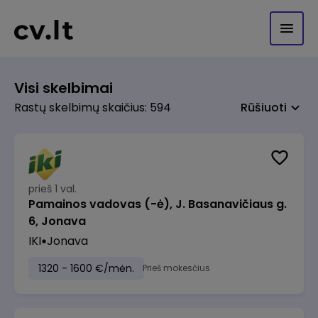
Visi skelbimai
Rastų skelbimų skaičius: 594
Rūšiuoti
prieš 1 val.
Pamainos vadovas (-ė), J. Basanavičiaus g.
6, Jonava
IKI
Jonava
1320 - 1600 €/mėn.
Prieš mokesčius