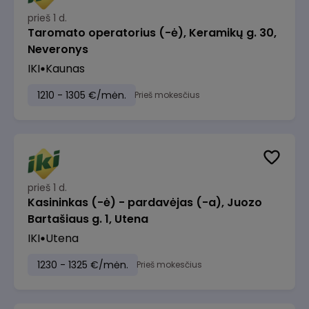
prieš 1 d.
Taromato operatorius (-ė), Keramikų g. 30,
Neveronys
IKI
Kaunas
1210 - 1305 €/mėn.
Prieš mokesčius
prieš 1 d.
Kasininkas (-ė) - pardavėjas (-a), Juozo
Bartašiaus g. 1, Utena
IKI
Utena
1230 - 1325 €/mėn.
Prieš mokesčius