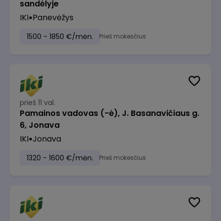
sandėlyje
IKI
Panevėžys
1500 - 1850 €/mėn.
Prieš mokesčius
prieš 11 val.
Pamainos vadovas (-ė), J. Basanavičiaus g.
6, Jonava
IKI
Jonava
1320 - 1600 €/mėn.
Prieš mokesčius