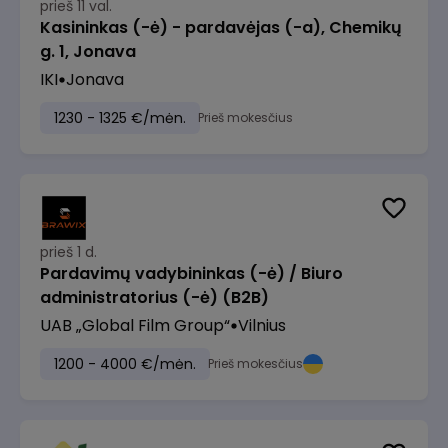
prieš 11 val.
Kasininkas (-ė) - pardavėjas (-a), Chemikų
g. 1, Jonava
IKI
Jonava
1230 - 1325 €/mėn.
Prieš mokesčius
prieš 1 d.
Pardavimų vadybininkas (-ė) / Biuro
administratorius (-ė) (B2B)
UAB „Global Film Group“
Vilnius
1200 - 4000 €/mėn.
Prieš mokesčius