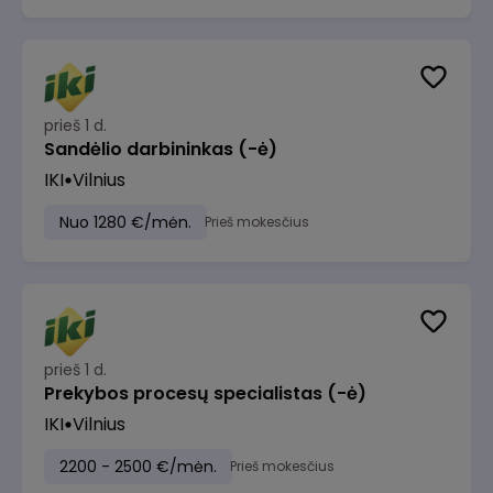
prieš 1 d.
Sandėlio darbininkas (-ė)
IKI
Vilnius
Nuo 1280 €/mėn.
Prieš mokesčius
prieš 1 d.
Prekybos procesų specialistas (-ė)
IKI
Vilnius
2200 - 2500 €/mėn.
Prieš mokesčius