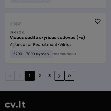
prieš 2 d.
Vidaus audito skyriaus vadovas (-ė)
Alliance for Recruitment
Vilnius
6200 - 7800 €/mėn.
Prieš mokesčius
1
2
3