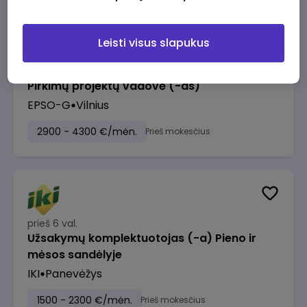
Leisti visus slapukus
prieš 5 val.
Pirkimų projektų vadovė (-as)
EPSO-G
Vilnius
2900 - 4300 €/mėn.
Prieš mokesčius
prieš 6 val.
Užsakymų komplektuotojas (-a) Pieno ir
mėsos sandėlyje
IKI
Panevėžys
1500 - 2300 €/mėn.
Prieš mokesčius