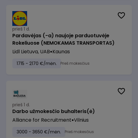
prieš 1 d.
Pardavėjas (-a) naujoje parduotuvėje
Rokeliuose (NEMOKAMAS TRANSPORTAS)
Lidl Lietuva, UAB
Kaunas
1715 - 2170 €/mėn.
Prieš mokesčius
prieš 1 d.
Darbo užmokesčio buhalteris(ė)
Alliance for Recruitment
Vilnius
3000 - 3650 €/mėn.
Prieš mokesčius