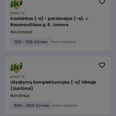
prieš 1 d.
Kasininkas (-ė) - pardavėjas (-a), J.
Basanavičiaus g. 6, Jonava
IKI
Jonava
1230 - 1325 €/mėn.
Prieš mokesčius
prieš 1 d.
Užsakymų komplektuotojas (-a) Vilniuje
(Gariūnai)
IKI
Vilnius
1500 - 2500 €/mėn.
Prieš mokesčius