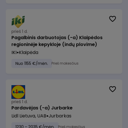
prieš 1 d.
Pagalbinis darbuotojas (-a) Klaipėdos
regioninėje kepykloje (indų plovime)
IKI
Klaipėda
Nuo 1155 €/mėn.
Prieš mokesčius
prieš 1 d.
Pardavėjas (-a) Jurbarke
Lidl Lietuva, UAB
Jurbarkas
1230 - 2035 €/mėn.
Prieš mokesčius