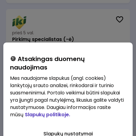
prieš 5 val.
Pirkimų specialistas (-ė)
IKI
Vilnius
🍪 Atsakingas duomenų
1600 - 1900 €/mėn.
Prieš mokesčius
naudojimas
Mes naudojame slapukus (angl. cookies)
lankytojų srauto analizei, rinkodarai ir turinio
suasmeninimui. Portalo veikimui būtini slapukai
yra įjungti pagal nutylėjimą, likusius galite valdyti
prieš 5 val.
IT sprendimų architektas (-ė) (Vilnius, LT)
nustatymuose. Daugiau informacijos rasite
mūsų
Slapukų politikoje.
JSC Lithuanian Railways
Vilnius
4945 - 7415 €/mėn.
Prieš mokesčius
Slapukų nustatymai