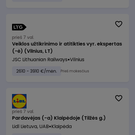
prieš 7 val.
Veiklos užtikrinimo ir atitikties vyr. ekspertas
(-ė) (Vilnius, LT)
JSC Lithuanian Railways
Vilnius
2610 - 3910 €/mėn.
Prieš mokesčius
prieš 7 val.
Pardavėjas (-a) Klaipėdoje (Tilžės g.)
Lidl Lietuva, UAB
Klaipėda