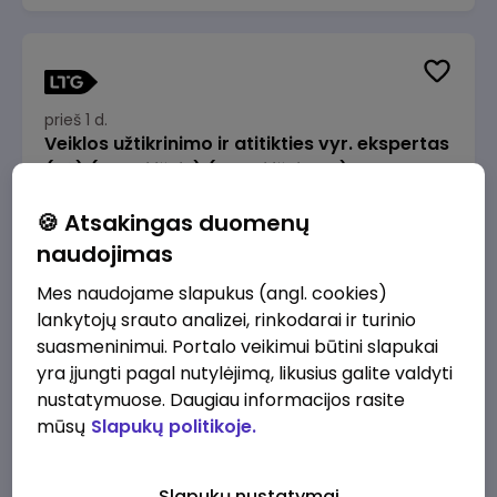
prieš 1 d.
Veiklos užtikrinimo ir atitikties vyr. ekspertas
(-ė) (Radviliškis) (Radviliškis, LT)
JSC Lithuanian Railways
Radviliškis
🍪 Atsakingas duomenų
2610 - 3910 €/mėn.
Prieš mokesčius
naudojimas
Mes naudojame slapukus (angl. cookies)
lankytojų srauto analizei, rinkodarai ir turinio
suasmeninimui. Portalo veikimui būtini slapukai
yra įjungti pagal nutylėjimą, likusius galite valdyti
prieš 1 d.
nustatymuose. Daugiau informacijos rasite
Veiklos užtikrinimo ir atitikties vyr. ekspertas
mūsų
Slapukų politikoje.
(-ė) (Kaunas) (Kaunas, LT)
JSC Lithuanian Railways
Kaunas
Slapukų nustatymai