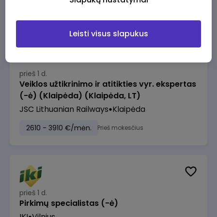
2610 - 3910 €/mėn.
Prieš mokesčius
Leisti visus slapukus
prieš 1 d.
Veiklos užtikrinimo ir atitikties vyr. ekspertas
(-ė) (Klaipėda) (Klaipėda, LT)
JSC Lithuanian Railways
Klaipėda
2610 - 3910 €/mėn.
Prieš mokesčius
prieš 1 d.
Pirkimų specialistas (-ė)
IKI
Vilnius