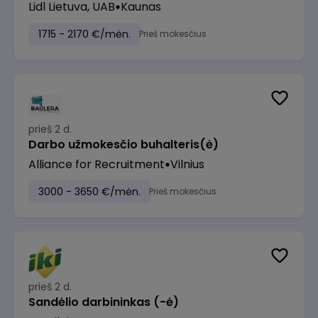
Lidl Lietuva, UAB
Kaunas
1715 - 2170 €/mėn.
Prieš mokesčius
prieš 2 d.
Darbo užmokesčio buhalteris(ė)
Alliance for Recruitment
Vilnius
3000 - 3650 €/mėn.
Prieš mokesčius
prieš 2 d.
Sandėlio darbininkas (-ė)