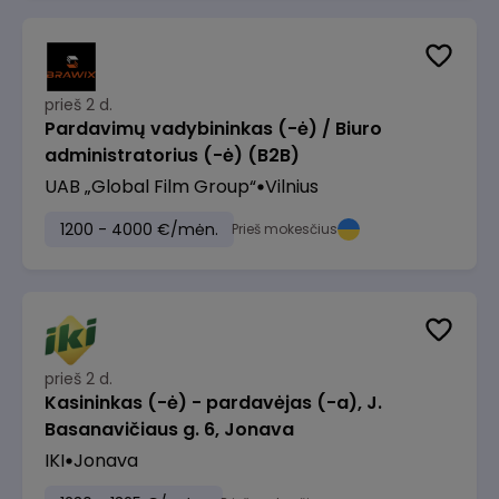
prieš 2 d.
Pardavimų vadybininkas (-ė) / Biuro
administratorius (-ė) (B2B)
UAB „Global Film Group“
Vilnius
1200 - 4000 €/mėn.
Prieš mokesčius
prieš 2 d.
Kasininkas (-ė) - pardavėjas (-a), J.
Basanavičiaus g. 6, Jonava
IKI
Jonava