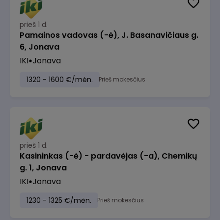
prieš 1 d.
Pamainos vadovas (-ė), J. Basanavičiaus g.
6, Jonava
IKI
Jonava
1320 - 1600 €/mėn.
Prieš mokesčius
prieš 1 d.
Kasininkas (-ė) - pardavėjas (-a), Chemikų
g. 1, Jonava
IKI
Jonava
1230 - 1325 €/mėn.
Prieš mokesčius