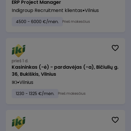
ERP Project Manager
Indigroup Recruitment klientas
Vilnius
4500 - 6000 €/mėn.
Prieš mokesčius
prieš 1 d.
Kasininkas (-ė) - pardavėjas (-a), Bičiulių g.
36, Bukiškis, Vilnius
IKI
Vilnius
1230 - 1325 €/mėn.
Prieš mokesčius