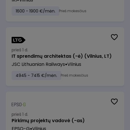
1600 - 1900 €/mėn.
Prieš mokesčius
prieš 1 d.
IT sprendimų architektas (-ė) (Vilnius, LT)
JSC Lithuanian Railways
Vilnius
4945 - 7415 €/mėn.
Prieš mokesčius
prieš 1 d.
Pirkimų projektų vadovė (-as)
EPSO-G
Vilnius