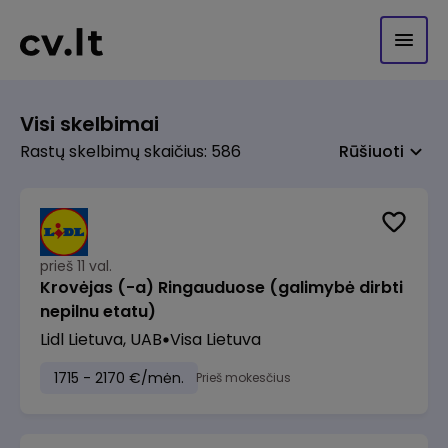
Visi skelbimai
Rastų skelbimų skaičius: 586
Rūšiuoti
prieš 11 val.
Krovėjas (-a) Ringauduose (galimybė dirbti
nepilnu etatu)
Lidl Lietuva, UAB
Visa Lietuva
1715 - 2170 €/mėn.
Prieš mokesčius