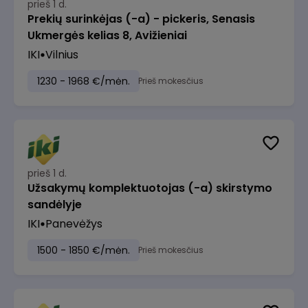
prieš 1 d.
Prekių surinkėjas (-a) - pickeris, Senasis
Ukmergės kelias 8, Avižieniai
IKI
Vilnius
1230 - 1968 €/mėn.
Prieš mokesčius
prieš 1 d.
Užsakymų komplektuotojas (-a) skirstymo
sandėlyje
IKI
Panevėžys
1500 - 1850 €/mėn.
Prieš mokesčius