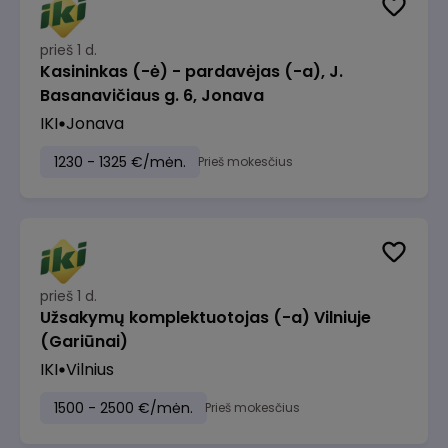
prieš 1 d.
Kasininkas (-ė) - pardavėjas (-a), J.
Basanavičiaus g. 6, Jonava
IKI
Jonava
1230 - 1325 €/mėn.
Prieš mokesčius
prieš 1 d.
Užsakymų komplektuotojas (-a) Vilniuje
(Gariūnai)
IKI
Vilnius
1500 - 2500 €/mėn.
Prieš mokesčius