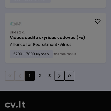
prieš 2 d.
Vidaus audito skyriaus vadovas (-ė)
Alliance for Recruitment
Vilnius
6200 - 7800 €/mėn.
Prieš mokesčius
1
2
3