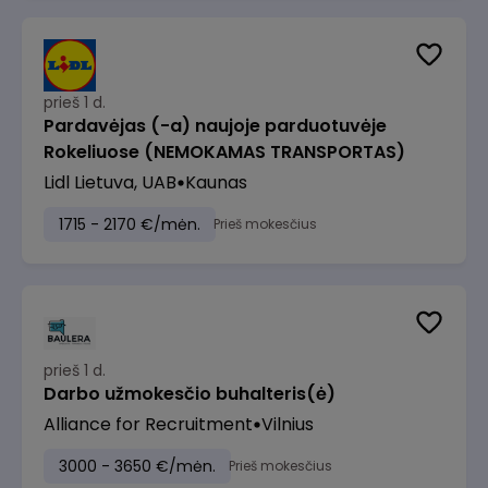
prieš 1 d.
Pardavėjas (-a) naujoje parduotuvėje
Rokeliuose (NEMOKAMAS TRANSPORTAS)
Lidl Lietuva, UAB
Kaunas
1715 - 2170 €/mėn.
Prieš mokesčius
prieš 1 d.
Darbo užmokesčio buhalteris(ė)
Alliance for Recruitment
Vilnius
3000 - 3650 €/mėn.
Prieš mokesčius