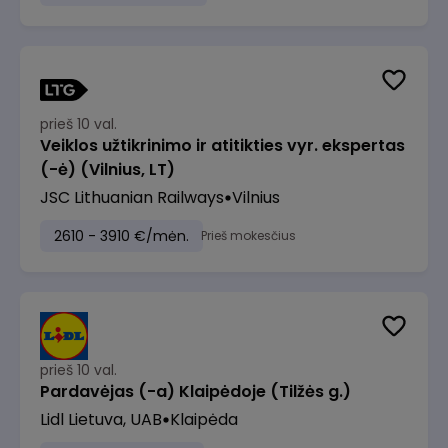
prieš 10 val.
Veiklos užtikrinimo ir atitikties vyr. ekspertas
(-ė) (Vilnius, LT)
JSC Lithuanian Railways
Vilnius
2610 - 3910 €/mėn.
Prieš mokesčius
prieš 10 val.
Pardavėjas (-a) Klaipėdoje (Tilžės g.)
Lidl Lietuva, UAB
Klaipėda