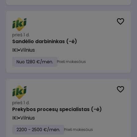
prieš 1 d.
Sandėlio darbininkas (-ė)
IKI
Vilnius
Nuo 1280 €/mėn.
Prieš mokesčius
prieš 1 d.
Prekybos procesų specialistas (-ė)
IKI
Vilnius
2200 - 2500 €/mėn.
Prieš mokesčius