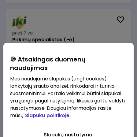
prieš 7 val.
Pirkimų specialistas (-ė)
IKI
Vilnius
🍪 Atsakingas duomenų
1600 - 1900 €/mėn.
Prieš mokesčius
naudojimas
Mes naudojame slapukus (angl. cookies)
lankytojų srauto analizei, rinkodarai ir turinio
suasmeninimui. Portalo veikimui būtini slapukai
yra įjungti pagal nutylėjimą, likusius galite valdyti
prieš 8 val.
IT sprendimų architektas (-ė) (Vilnius, LT)
nustatymuose. Daugiau informacijos rasite
mūsų
Slapukų politikoje.
JSC Lithuanian Railways
Vilnius
4945 - 7415 €/mėn.
Prieš mokesčius
Slapukų nustatymai