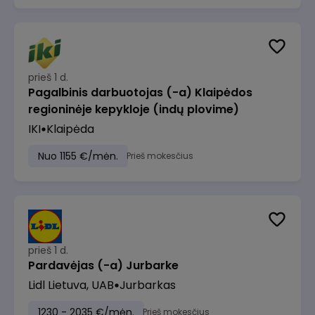
prieš 1 d.
Pagalbinis darbuotojas (-a) Klaipėdos
regioninėje kepykloje (indų plovime)
IKI
Klaipėda
Nuo 1155 €/mėn.
Prieš mokesčius
prieš 1 d.
Pardavėjas (-a) Jurbarke
Lidl Lietuva, UAB
Jurbarkas
1230 - 2035 €/mėn.
Prieš mokesčius