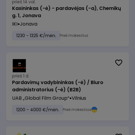
prieš 14 val.
Kasininkas (-ė) - pardavėjas (-a), Chemikų
g. 1, Jonava
IKI
Jonava
1230 - 1325 €/mėn.
Prieš mokesčius
prieš 1 d.
Pardavimų vadybininkas (-ė) / Biuro
administratorius (-ė) (B2B)
UAB „Global Film Group“
Vilnius
1200 - 4000 €/mėn.
Prieš mokesčius