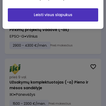
Leisti visus slapukus
prieš 8 val.
Pirkimų projektų vadovė (-as)
EPSO-G
Vilnius
2900 - 4300 €/mėn.
Prieš mokesčius
prieš 9 val.
Užsakymų komplektuotojas (-a) Pieno ir
mėsos sandėlyje
IKI
Panevėžys
1500 - 2300 €/mėn.
Prieš mokesčius