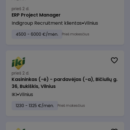
prieš 2 d.
ERP Project Manager
Indigroup Recruitment klientas
Vilnius
4500 - 6000 €/mėn.
Prieš mokesčius
prieš 2 d.
Kasininkas (-ė) - pardavėjas (-a), Bičiulių g.
36, Bukiškis, Vilnius
IKI
Vilnius
1230 - 1325 €/mėn.
Prieš mokesčius