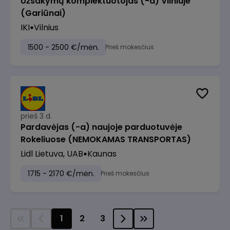
Užsakymų komplektuotojas (-a) Vilniuje
(Gariūnai)
IKI
Vilnius
1500 - 2500 €/mėn.
Prieš mokesčius
prieš 3 d.
Pardavėjas (-a) naujoje parduotuvėje
Rokeliuose (NEMOKAMAS TRANSPORTAS)
Lidl Lietuva, UAB
Kaunas
1715 - 2170 €/mėn.
Prieš mokesčius
1
2
3