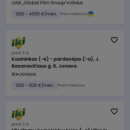
UAB „Global Film Group“
Vilnius
1200 - 4000 €/mėn.
Prieš mokesčius
prieš 3 d.
Kasininkas (-ė) - pardavėjas (-a), J.
Basanavičiaus g. 6, Jonava
IKI
Jonava
1230 - 1325 €/mėn.
Prieš mokesčius
prieš 3 d.