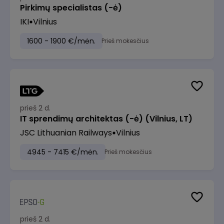
Pirkimų specialistas (-ė)
IKI
Vilnius
1600 - 1900 €/mėn.
Prieš mokesčius
prieš 2 d.
IT sprendimų architektas (-ė) (Vilnius, LT)
JSC Lithuanian Railways
Vilnius
4945 - 7415 €/mėn.
Prieš mokesčius
prieš 2 d.