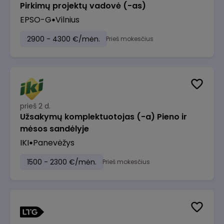
Pirkimų projektų vadovė (-as)
EPSO-G
Vilnius
2900 - 4300 €/mėn.
Prieš mokesčius
prieš 2 d.
Užsakymų komplektuotojas (-a) Pieno ir
mėsos sandėlyje
IKI
Panevėžys
1500 - 2300 €/mėn.
Prieš mokesčius