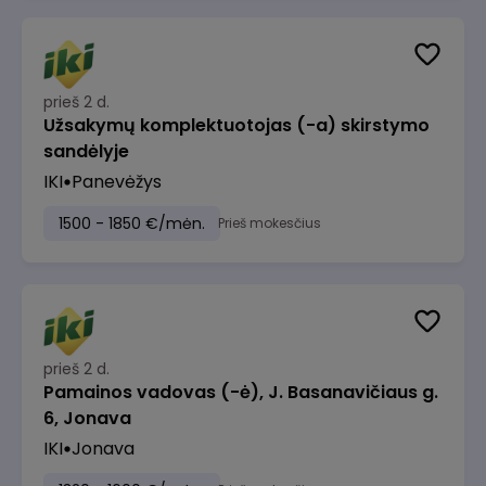
prieš 2 d.
Užsakymų komplektuotojas (-a) skirstymo
sandėlyje
IKI
Panevėžys
1500 - 1850 €/mėn.
Prieš mokesčius
prieš 2 d.
Pamainos vadovas (-ė), J. Basanavičiaus g.
6, Jonava
IKI
Jonava