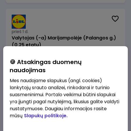
prieš 1 d.
Valytojas (-a) Marijampolėje (Palangos g.)
(0,25 etatu)
Lidl Lietuva, UAB
Marijampolė
🍪 Atsakingas duomenų
289 - 337 €/mėn.
Prieš mokesčius
naudojimas
Mes naudojame slapukus (angl. cookies)
lankytojų srauto analizei, rinkodarai ir turinio
suasmeninimui. Portalo veikimui būtini slapukai
yra įjungti pagal nutylėjimą, likusius galite valdyti
prieš 1 d.
nustatymuose. Daugiau informacijos rasite
Talent Development Project Manager (fixed
mūsų
Slapukų politikoje.
term - 1.5 years)
Lidl Lietuva, UAB
Vilnius