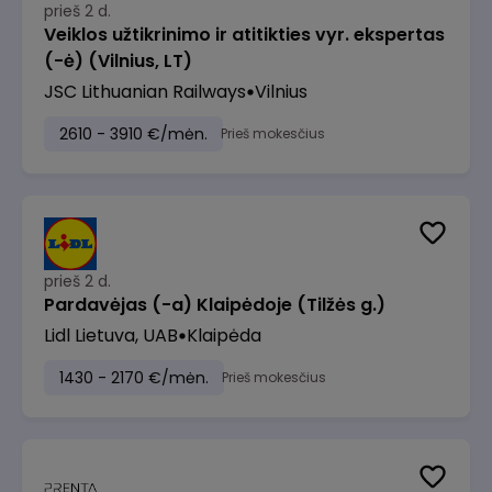
prieš 2 d.
Veiklos užtikrinimo ir atitikties vyr. ekspertas
(-ė) (Vilnius, LT)
JSC Lithuanian Railways
Vilnius
2610 - 3910 €/mėn.
Prieš mokesčius
prieš 2 d.
Pardavėjas (-a) Klaipėdoje (Tilžės g.)
Lidl Lietuva, UAB
Klaipėda
1430 - 2170 €/mėn.
Prieš mokesčius