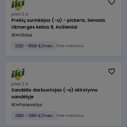
prieš 2 d.
Prekių surinkėjas (-a) - pickeris, Senasis
Ukmergės kelias 8, Avižieniai
IKI
Vilnius
1230 - 1968 €/mėn.
Prieš mokesčius
prieš 2 d.
Sandėlio darbuotojas (-a) skirstymo
sandėlyje
IKI
Panevėžys
1280 - 1380 €/mėn.
Prieš mokesčius