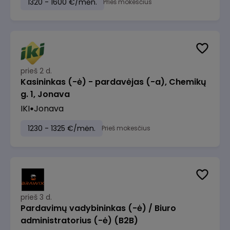
1320 - 1600 €/mėn.
Prieš mokesčius
prieš 2 d.
Kasininkas (-ė) - pardavėjas (-a), Chemikų
g. 1, Jonava
IKI
Jonava
1230 - 1325 €/mėn.
Prieš mokesčius
prieš 3 d.
Pardavimų vadybininkas (-ė) / Biuro
administratorius (-ė) (B2B)