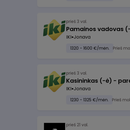
prieš 3 val.
IKI
Jonava
1320 - 1600 €/mėn.
Prieš m
prieš 3 val.
IKI
Jonava
1230 - 1325 €/mėn.
Prieš mo
prieš 21 val.