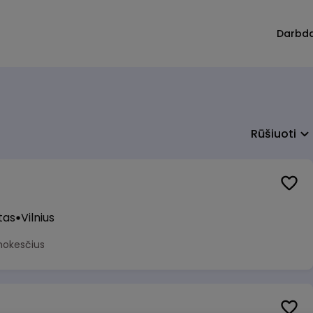
Darbd
Rūšiuoti
tas
Vilnius
mokesčius