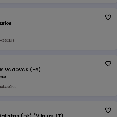
arke
okesčius
us vadovas (-ė)
lnius
mokesčius
alistas (-ė) (Vilnius, LT)