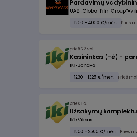
UAB „Global Film Group“
Vil
1200 - 4000 €/mėn.
Prieš m
prieš 22 val.
IKI
Jonava
1230 - 1325 €/mėn.
Prieš mo
prieš 1 d.
IKI
Vilnius
1500 - 2500 €/mėn.
Prieš m