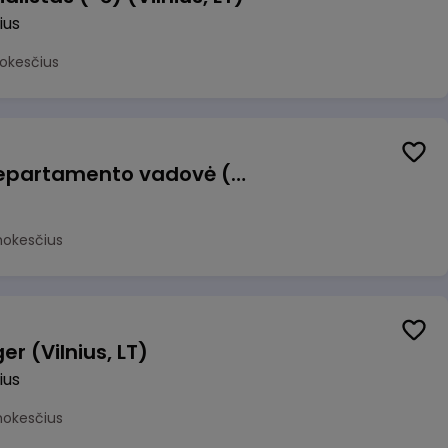
ius
okesčius
Veiklos atsparumo departamento vadovė (-as)
mokesčius
r (Vilnius, LT)
ius
mokesčius