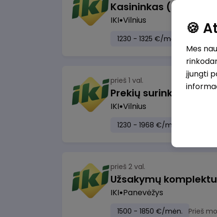
IKI
Vilnius
🍪 
1230 - 1325 €/mėn.
Prieš mo
Mes naud
rinkodar
įjungti 
prieš 1 val.
informa
IKI
Vilnius
1230 - 1968 €/mėn.
Prieš m
prieš 2 val.
IKI
Panevėžys
1500 - 1850 €/mėn.
Prieš m