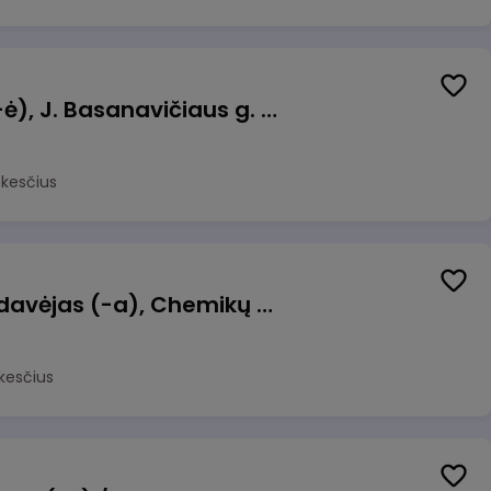
Pamainos vadovas (-ė), J. Basanavičiaus g. 6, Jonava
okesčius
Kasininkas (-ė) - pardavėjas (-a), Chemikų g. 1, Jonava
kesčius