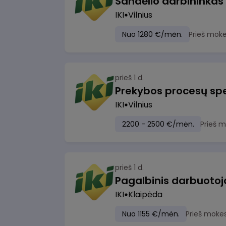
Sandėlio darbininkas
IKI
Vilnius
Nuo 1280 €/mėn.
Prieš moke
prieš 1 d.
Prekybos procesų spe
IKI
Vilnius
2200 - 2500 €/mėn.
Prieš 
prieš 1 d.
IKI
Klaipėda
Nuo 1155 €/mėn.
Prieš moke