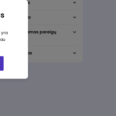
Darbo sritis
as
Darbo vieta
Pageidaujamas pareigų
i yra
lygmuo
iau
Darbo laikas