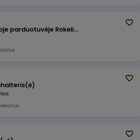
Pardavėjas (-a) naujoje parduotuvėje Rokeliuose (NEMOKAMAS TRANSPORTAS)
kesčius
halteris(ė)
lnius
mokesčius