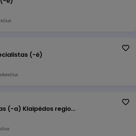
 (-ė)
sčius
cialistas (-ė)
mokesčius
Pagalbinis darbuotojas (-a) Klaipėdos regioninėje kepykloje (indų plovime)
sčius