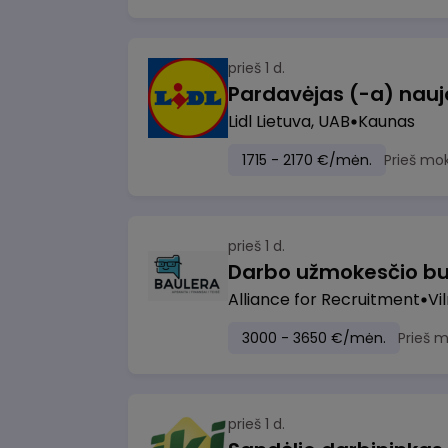
prieš 1 d.
Lidl Lietuva, UAB
Kaunas
1715 - 2170 €/mėn.
Prieš mo
prieš 1 d.
Darbo užmokesčio bu
Alliance for Recruitment
Vi
3000 - 3650 €/mėn.
Prieš 
prieš 1 d.