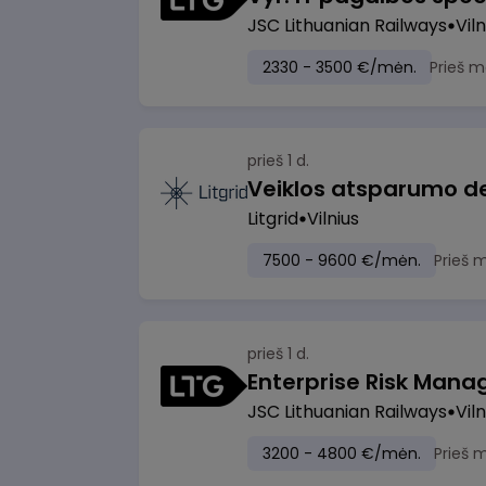
JSC Lithuanian Railways
Viln
2330 - 3500 €/mėn.
Prieš m
prieš 1 d.
Litgrid
Vilnius
7500 - 9600 €/mėn.
Prieš 
prieš 1 d.
Enterprise Risk Manage
JSC Lithuanian Railways
Viln
3200 - 4800 €/mėn.
Prieš 