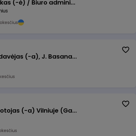
Pardavimų vadybininkas (-ė) / Biuro administratorius (-ė) (B2B)
nius
okesčius
Kasininkas (-ė) - pardavėjas (-a), J. Basanavičiaus g. 6, Jonava
kesčius
Užsakymų komplektuotojas (-a) Vilniuje (Gariūnai)
okesčius