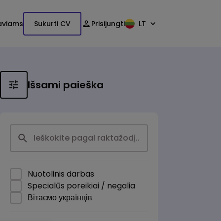
aviams
Sukurti CV
Prisijungti
LT
Išsami paieška
Nuotolinis darbas
Specialūs poreikiai / negalia
Вітаємо українців