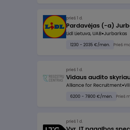
prieš 1 d.
Pardavėjas (-a) Jurb
Lidl Lietuva, UAB
Jurbarkas
1230 - 2035 €/mėn.
Prieš m
prieš 1 d.
Vidaus audito skyria
Alliance for Recruitment
Vi
6200 - 7800 €/mėn.
Prieš 
prieš 1 d.
Vyr. IT pagalbos speci