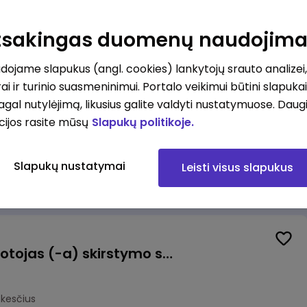
Kasininkas (-ė) - pardavėjas (-a), Bičiulių g. 36, Bukiškis, Vilnius
Atsakingas duomenų naudojim
kesčius
ojame slapukus (angl. cookies) lankytojų srauto analizei,
ai ir turinio suasmeninimui. Portalo veikimui būtini slapuka
pagal nutylėjimą, likusius galite valdyti nustatymuose. Daug
cijos rasite mūsų
Slapukų politikoje.
Prekių surinkėjas (-a) - pickeris, Senasis Ukmergės kelias 8, Avižieniai
Slapukų nustatymai
Leisti visus slapukus
okesčius
Užsakymų komplektuotojas (-a) skirstymo sandėlyje
okesčius