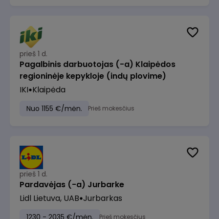
prieš 1 d.
Pagalbinis darbuotojas (-a) Klaipėdos
regioninėje kepykloje (indų plovime)
IKI
Klaipėda
Nuo 1155 €/mėn.
Prieš mokesčius
prieš 1 d.
Pardavėjas (-a) Jurbarke
Lidl Lietuva, UAB
Jurbarkas
1230 - 2035 €/mėn.
Prieš mokesčius