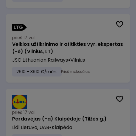
prieš 17 val.
Veiklos užtikrinimo ir atitikties vyr. ekspertas
(-ė) (Vilnius, LT)
JSC Lithuanian Railways
Vilnius
2610 - 3910 €/mėn.
Prieš mokesčius
prieš 17 val.
Pardavėjas (-a) Klaipėdoje (Tilžės g.)
Lidl Lietuva, UAB
Klaipėda