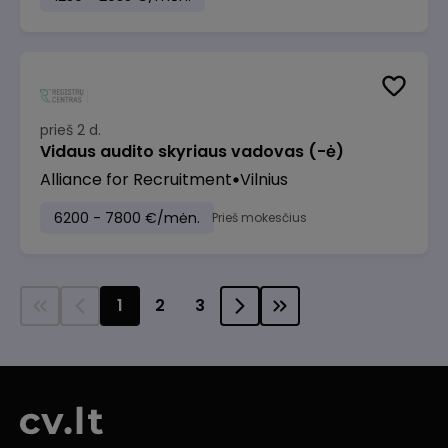
prieš 2 d.
Vidaus audito skyriaus vadovas (-ė)
Alliance for Recruitment
Vilnius
6200 - 7800 €/mėn.
Prieš mokesčius
1
2
3