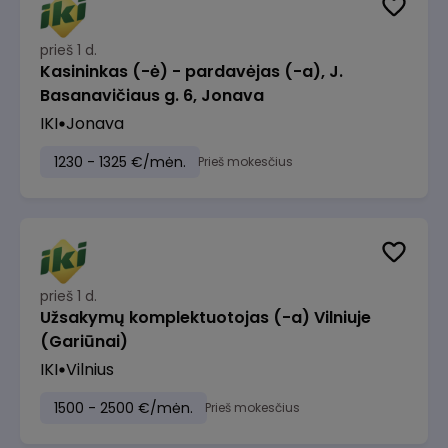
prieš 1 d.
Kasininkas (-ė) - pardavėjas (-a), J.
Basanavičiaus g. 6, Jonava
IKI
Jonava
1230 - 1325 €/mėn.
Prieš mokesčius
prieš 1 d.
Užsakymų komplektuotojas (-a) Vilniuje
(Gariūnai)
IKI
Vilnius
1500 - 2500 €/mėn.
Prieš mokesčius