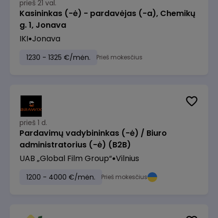
prieš 21 val.
Kasininkas (-ė) - pardavėjas (-a), Chemikų
g. 1, Jonava
IKI
Jonava
1230 - 1325 €/mėn.
Prieš mokesčius
prieš 1 d.
Pardavimų vadybininkas (-ė) / Biuro
administratorius (-ė) (B2B)
UAB „Global Film Group“
Vilnius
1200 - 4000 €/mėn.
Prieš mokesčius