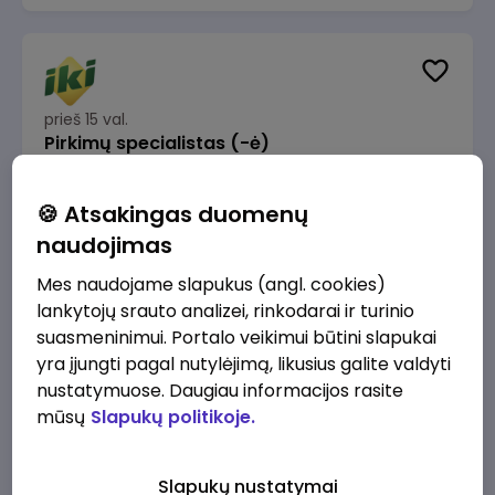
prieš 15 val.
Pirkimų specialistas (-ė)
IKI
Vilnius
🍪 Atsakingas duomenų
1600 - 1900 €/mėn.
Prieš mokesčius
naudojimas
Mes naudojame slapukus (angl. cookies)
lankytojų srauto analizei, rinkodarai ir turinio
suasmeninimui. Portalo veikimui būtini slapukai
yra įjungti pagal nutylėjimą, likusius galite valdyti
prieš 15 val.
IT sprendimų architektas (-ė) (Vilnius, LT)
nustatymuose. Daugiau informacijos rasite
mūsų
Slapukų politikoje.
JSC Lithuanian Railways
Vilnius
4945 - 7415 €/mėn.
Prieš mokesčius
Slapukų nustatymai