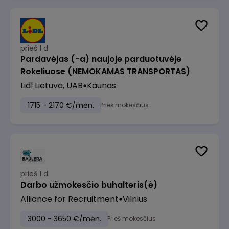
prieš 1 d.
Pardavėjas (-a) naujoje parduotuvėje
Rokeliuose (NEMOKAMAS TRANSPORTAS)
Lidl Lietuva, UAB
Kaunas
1715 - 2170 €/mėn.
Prieš mokesčius
prieš 1 d.
Darbo užmokesčio buhalteris(ė)
Alliance for Recruitment
Vilnius
3000 - 3650 €/mėn.
Prieš mokesčius