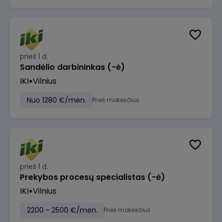
prieš 1 d.
Sandėlio darbininkas (-ė)
IKI
Vilnius
Nuo 1280 €/mėn.
Prieš mokesčius
prieš 1 d.
Prekybos procesų specialistas (-ė)
IKI
Vilnius
2200 - 2500 €/mėn.
Prieš mokesčius