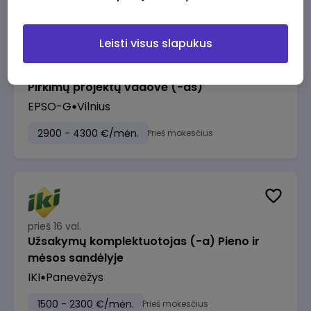
Leisti visus slapukus
prieš 15 val.
Pirkimų projektų vadovė (-as)
EPSO-G
Vilnius
2900 - 4300 €/mėn.
Prieš mokesčius
prieš 16 val.
Užsakymų komplektuotojas (-a) Pieno ir
mėsos sandėlyje
IKI
Panevėžys
1500 - 2300 €/mėn.
Prieš mokesčius