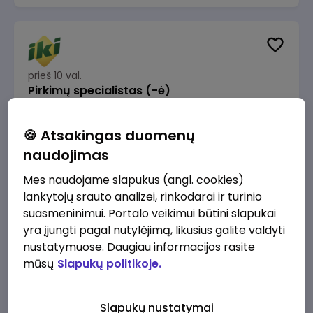
prieš 10 val.
Pirkimų specialistas (-ė)
IKI
Vilnius
🍪 Atsakingas duomenų
1600 - 1900 €/mėn.
Prieš mokesčius
naudojimas
Mes naudojame slapukus (angl. cookies)
lankytojų srauto analizei, rinkodarai ir turinio
suasmeninimui. Portalo veikimui būtini slapukai
yra įjungti pagal nutylėjimą, likusius galite valdyti
prieš 11 val.
IT sprendimų architektas (-ė) (Vilnius, LT)
nustatymuose. Daugiau informacijos rasite
mūsų
Slapukų politikoje.
JSC Lithuanian Railways
Vilnius
4945 - 7415 €/mėn.
Prieš mokesčius
Slapukų nustatymai