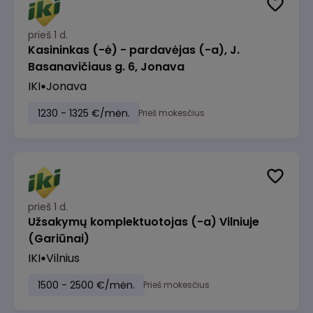
prieš 1 d.
Kasininkas (-ė) - pardavėjas (-a), J.
Basanavičiaus g. 6, Jonava
IKI
Jonava
1230 - 1325 €/mėn.
Prieš mokesčius
prieš 1 d.
Užsakymų komplektuotojas (-a) Vilniuje
(Gariūnai)
IKI
Vilnius
1500 - 2500 €/mėn.
Prieš mokesčius