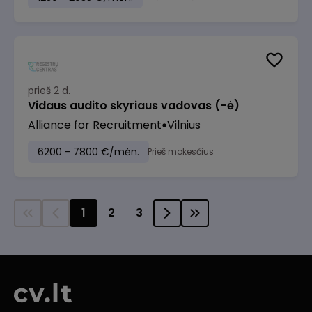
prieš 2 d.
Vidaus audito skyriaus vadovas (-ė)
Alliance for Recruitment
Vilnius
6200 - 7800 €/mėn.
Prieš mokesčius
1
2
3