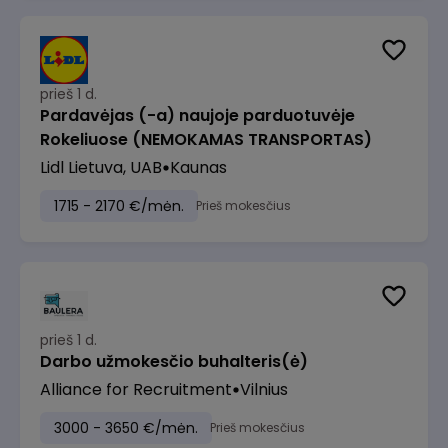
prieš 1 d.
Pardavėjas (-a) naujoje parduotuvėje
Rokeliuose (NEMOKAMAS TRANSPORTAS)
Lidl Lietuva, UAB
Kaunas
1715 - 2170 €/mėn.
Prieš mokesčius
prieš 1 d.
Darbo užmokesčio buhalteris(ė)
Alliance for Recruitment
Vilnius
3000 - 3650 €/mėn.
Prieš mokesčius