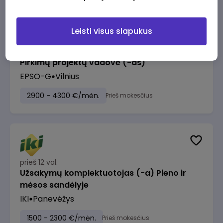
Leisti visus slapukus
prieš 11 val.
Pirkimų projektų vadovė (-as)
EPSO-G
Vilnius
2900 - 4300 €/mėn.
Prieš mokesčius
prieš 12 val.
Užsakymų komplektuotojas (-a) Pieno ir
mėsos sandėlyje
IKI
Panevėžys
1500 - 2300 €/mėn.
Prieš mokesčius