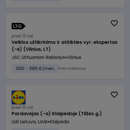
prieš 13 val.
Veiklos užtikrinimo ir atitikties vyr. ekspertas
(-ė) (Vilnius, LT)
JSC Lithuanian Railways
Vilnius
2610 - 3910 €/mėn.
Prieš mokesčius
prieš 13 val.
Pardavėjas (-a) Klaipėdoje (Tilžės g.)
Lidl Lietuva, UAB
Klaipėda