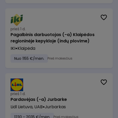
prieš 1 d.
Pagalbinis darbuotojas (-a) Klaipėdos
regioninėje kepykloje (indų plovime)
IKI
Klaipėda
Nuo 1155 €/mėn.
Prieš mokesčius
prieš 1 d.
Pardavėjas (-a) Jurbarke
Lidl Lietuva, UAB
Jurbarkas
1230 - 2035 €/mėn.
Prieš mokesčius