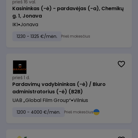
prieš 16 val.
Kasininkas (-ė) - pardavėjas (-a), Chemikų
g. 1, Jonava
IKI
Jonava
1230 - 1325 €/mėn.
Prieš mokesčius
prieš 1 d.
Pardavimų vadybininkas (-ė) / Biuro
administratorius (-ė) (B2B)
UAB „Global Film Group“
Vilnius
1200 - 4000 €/mėn.
Prieš mokesčius