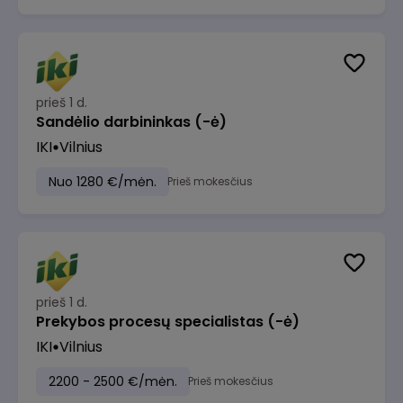
prieš 1 d.
Sandėlio darbininkas (-ė)
IKI
Vilnius
Nuo 1280 €/mėn.
Prieš mokesčius
prieš 1 d.
Prekybos procesų specialistas (-ė)
IKI
Vilnius
2200 - 2500 €/mėn.
Prieš mokesčius