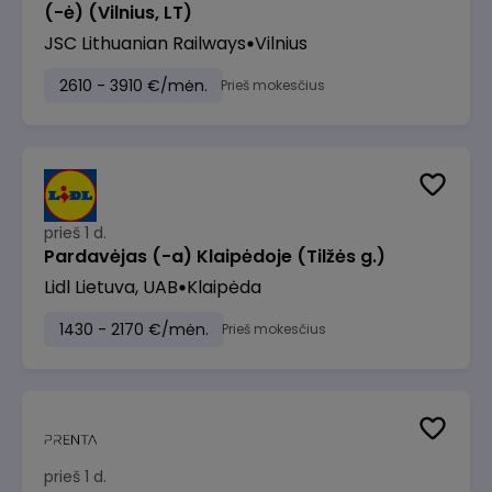
(-ė) (Vilnius, LT)
JSC Lithuanian Railways
Vilnius
2610 - 3910 €/mėn.
Prieš mokesčius
prieš 1 d.
Pardavėjas (-a) Klaipėdoje (Tilžės g.)
Lidl Lietuva, UAB
Klaipėda
1430 - 2170 €/mėn.
Prieš mokesčius
prieš 1 d.