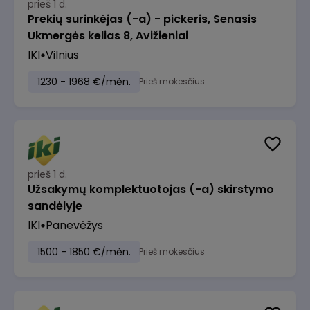
prieš 1 d.
Prekių surinkėjas (-a) - pickeris, Senasis
Ukmergės kelias 8, Avižieniai
IKI
Vilnius
1230 - 1968 €/mėn.
Prieš mokesčius
prieš 1 d.
Užsakymų komplektuotojas (-a) skirstymo
sandėlyje
IKI
Panevėžys
1500 - 1850 €/mėn.
Prieš mokesčius