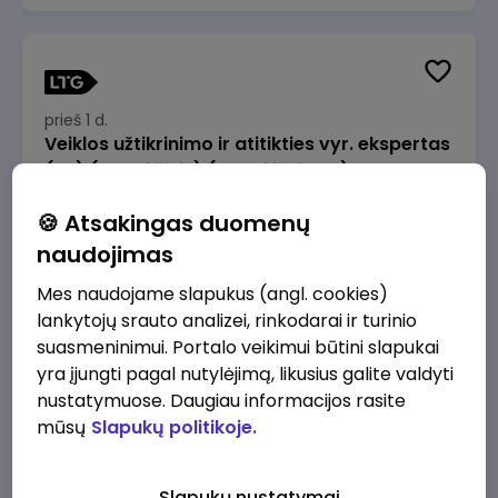
prieš 1 d.
Veiklos užtikrinimo ir atitikties vyr. ekspertas
(-ė) (Radviliškis) (Radviliškis, LT)
JSC Lithuanian Railways
Radviliškis
🍪 Atsakingas duomenų
2610 - 3910 €/mėn.
Prieš mokesčius
naudojimas
Mes naudojame slapukus (angl. cookies)
lankytojų srauto analizei, rinkodarai ir turinio
suasmeninimui. Portalo veikimui būtini slapukai
yra įjungti pagal nutylėjimą, likusius galite valdyti
prieš 1 d.
nustatymuose. Daugiau informacijos rasite
Veiklos užtikrinimo ir atitikties vyr. ekspertas
mūsų
Slapukų politikoje.
(-ė) (Kaunas) (Kaunas, LT)
JSC Lithuanian Railways
Kaunas
Slapukų nustatymai