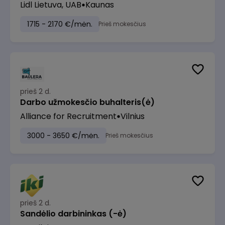
Lidl Lietuva, UAB
Kaunas
1715 - 2170 €/mėn.
Prieš mokesčius
prieš 2 d.
Darbo užmokesčio buhalteris(ė)
Alliance for Recruitment
Vilnius
3000 - 3650 €/mėn.
Prieš mokesčius
prieš 2 d.
Sandėlio darbininkas (-ė)