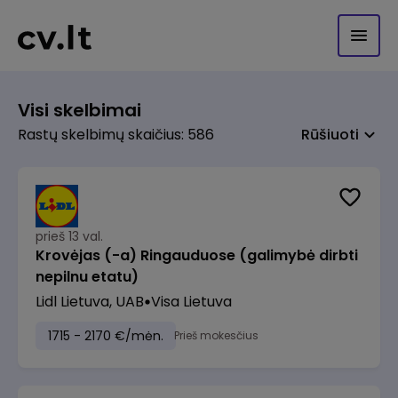
Visi skelbimai
Rastų skelbimų skaičius: 586
Rūšiuoti
prieš 13 val.
Krovėjas (-a) Ringauduose (galimybė dirbti
nepilnu etatu)
Lidl Lietuva, UAB
Visa Lietuva
1715 - 2170 €/mėn.
Prieš mokesčius