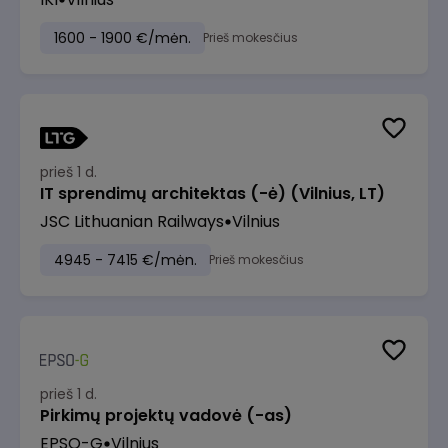
1600 - 1900 €/mėn.
Prieš mokesčius
prieš 1 d.
IT sprendimų architektas (-ė) (Vilnius, LT)
JSC Lithuanian Railways
Vilnius
4945 - 7415 €/mėn.
Prieš mokesčius
prieš 1 d.
Pirkimų projektų vadovė (-as)
EPSO-G
Vilnius