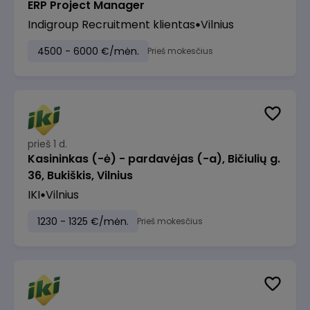
ERP Project Manager
Indigroup Recruitment klientas
Vilnius
4500 - 6000 €/mėn.
Prieš mokesčius
prieš 1 d.
Kasininkas (-ė) - pardavėjas (-a), Bičiulių g.
36, Bukiškis, Vilnius
IKI
Vilnius
1230 - 1325 €/mėn.
Prieš mokesčius