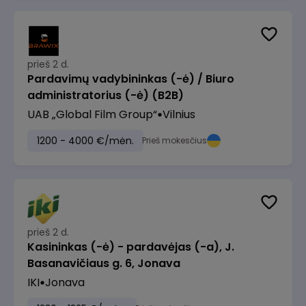
prieš 2 d.
Pardavimų vadybininkas (-ė) / Biuro
administratorius (-ė) (B2B)
UAB „Global Film Group“
Vilnius
1200 - 4000 €/mėn.
Prieš mokesčius
prieš 2 d.
Kasininkas (-ė) - pardavėjas (-a), J.
Basanavičiaus g. 6, Jonava
IKI
Jonava