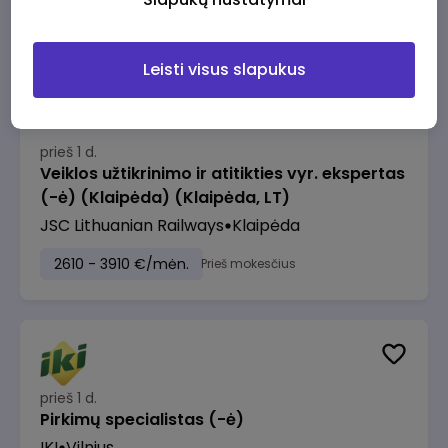
2610 - 3910 €/mėn.
Prieš mokesčius
Leisti visus slapukus
prieš 1 d.
Veiklos užtikrinimo ir atitikties vyr. ekspertas
(-ė) (Klaipėda) (Klaipėda, LT)
JSC Lithuanian Railways
Klaipėda
2610 - 3910 €/mėn.
Prieš mokesčius
prieš 1 d.
Pirkimų specialistas (-ė)
IKI
Vilnius