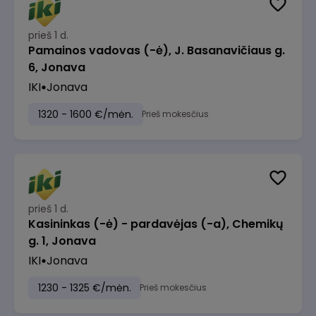
prieš 1 d.
Pamainos vadovas (-ė), J. Basanavičiaus g.
6, Jonava
IKI
Jonava
1320 - 1600 €/mėn.
Prieš mokesčius
prieš 1 d.
Kasininkas (-ė) - pardavėjas (-a), Chemikų
g. 1, Jonava
IKI
Jonava
1230 - 1325 €/mėn.
Prieš mokesčius