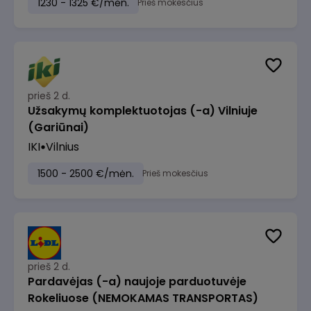
1230 - 1325 €/mėn.
Prieš mokesčius
prieš 2 d.
Užsakymų komplektuotojas (-a) Vilniuje
(Gariūnai)
IKI
Vilnius
1500 - 2500 €/mėn.
Prieš mokesčius
prieš 2 d.
Pardavėjas (-a) naujoje parduotuvėje
Rokeliuose (NEMOKAMAS TRANSPORTAS)