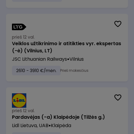
prieš 12 val.
Veiklos užtikrinimo ir atitikties vyr. ekspertas
(-ė) (Vilnius, LT)
JSC Lithuanian Railways
Vilnius
2610 - 3910 €/mėn.
Prieš mokesčius
prieš 12 val.
Pardavėjas (-a) Klaipėdoje (Tilžės g.)
Lidl Lietuva, UAB
Klaipėda