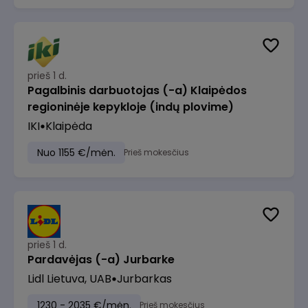
prieš 1 d.
Pagalbinis darbuotojas (-a) Klaipėdos
regioninėje kepykloje (indų plovime)
IKI
Klaipėda
Nuo 1155 €/mėn.
Prieš mokesčius
prieš 1 d.
Pardavėjas (-a) Jurbarke
Lidl Lietuva, UAB
Jurbarkas
1230 - 2035 €/mėn.
Prieš mokesčius