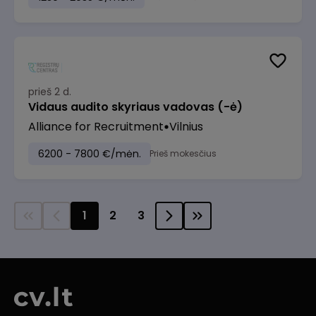
prieš 2 d.
Vidaus audito skyriaus vadovas (-ė)
Alliance for Recruitment
Vilnius
6200 - 7800 €/mėn.
Prieš mokesčius
1
2
3