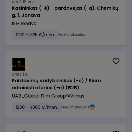
prieš 16 val.
Kasininkas (-ė) - pardavėjas (-a), Chemikų
g. 1, Jonava
IKI
Jonava
1230 - 1325 €/mėn.
Prieš mokesčius
prieš 1 d.
Pardavimų vadybininkas (-ė) / Biuro
administratorius (-ė) (B2B)
UAB „Global Film Group“
Vilnius
1200 - 4000 €/mėn.
Prieš mokesčius