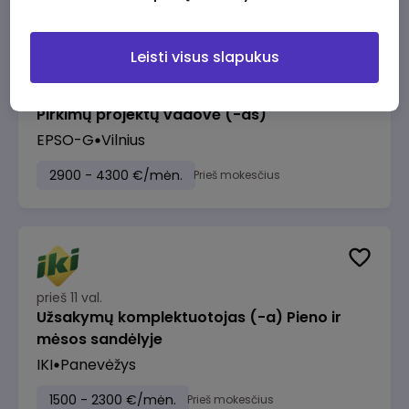
Leisti visus slapukus
prieš 10 val.
Pirkimų projektų vadovė (-as)
EPSO-G
Vilnius
2900 - 4300 €/mėn.
Prieš mokesčius
prieš 11 val.
Užsakymų komplektuotojas (-a) Pieno ir
mėsos sandėlyje
IKI
Panevėžys
1500 - 2300 €/mėn.
Prieš mokesčius