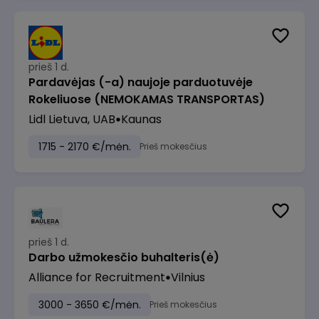
prieš 1 d.
Pardavėjas (-a) naujoje parduotuvėje
Rokeliuose (NEMOKAMAS TRANSPORTAS)
Lidl Lietuva, UAB
Kaunas
1715 - 2170 €/mėn.
Prieš mokesčius
prieš 1 d.
Darbo užmokesčio buhalteris(ė)
Alliance for Recruitment
Vilnius
3000 - 3650 €/mėn.
Prieš mokesčius