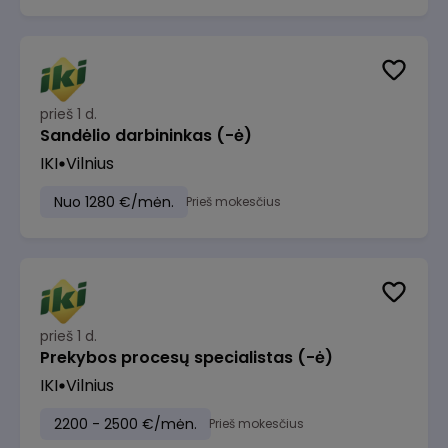
prieš 1 d.
Sandėlio darbininkas (-ė)
IKI
Vilnius
Nuo 1280 €/mėn.
Prieš mokesčius
prieš 1 d.
Prekybos procesų specialistas (-ė)
IKI
Vilnius
2200 - 2500 €/mėn.
Prieš mokesčius