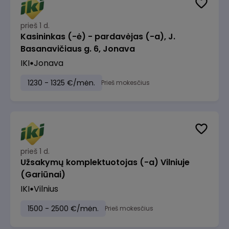
prieš 1 d.
Kasininkas (-ė) - pardavėjas (-a), J.
Basanavičiaus g. 6, Jonava
IKI
Jonava
1230 - 1325 €/mėn.
Prieš mokesčius
prieš 1 d.
Užsakymų komplektuotojas (-a) Vilniuje
(Gariūnai)
IKI
Vilnius
1500 - 2500 €/mėn.
Prieš mokesčius