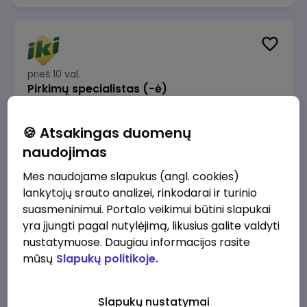
prieš 10 val.
Pirkimų specialistas (-ė)
IKI
Vilnius
🍪 Atsakingas duomenų
1600 - 1900 €/mėn.
Prieš mokesčius
naudojimas
Mes naudojame slapukus (angl. cookies)
lankytojų srauto analizei, rinkodarai ir turinio
suasmeninimui. Portalo veikimui būtini slapukai
yra įjungti pagal nutylėjimą, likusius galite valdyti
prieš 10 val.
IT sprendimų architektas (-ė) (Vilnius, LT)
nustatymuose. Daugiau informacijos rasite
mūsų
Slapukų politikoje.
JSC Lithuanian Railways
Vilnius
4945 - 7415 €/mėn.
Prieš mokesčius
Slapukų nustatymai