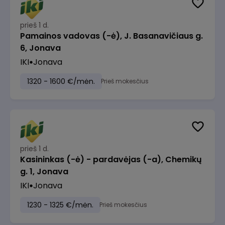
prieš 1 d.
Pamainos vadovas (-ė), J. Basanavičiaus g.
6, Jonava
IKI
Jonava
1320 - 1600 €/mėn.
Prieš mokesčius
prieš 1 d.
Kasininkas (-ė) - pardavėjas (-a), Chemikų
g. 1, Jonava
IKI
Jonava
1230 - 1325 €/mėn.
Prieš mokesčius