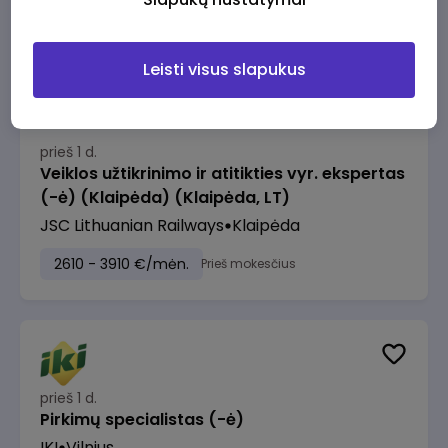
2610 - 3910 €/mėn.
Prieš mokesčius
Leisti visus slapukus
prieš 1 d.
Veiklos užtikrinimo ir atitikties vyr. ekspertas
(-ė) (Klaipėda) (Klaipėda, LT)
JSC Lithuanian Railways
Klaipėda
2610 - 3910 €/mėn.
Prieš mokesčius
prieš 1 d.
Pirkimų specialistas (-ė)
IKI
Vilnius