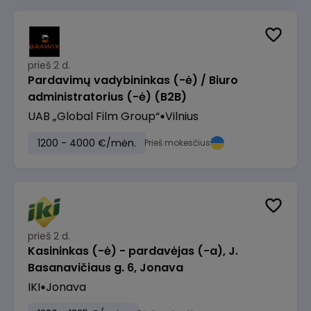
prieš 2 d.
Pardavimų vadybininkas (-ė) / Biuro
administratorius (-ė) (B2B)
UAB „Global Film Group“
Vilnius
1200 - 4000 €/mėn.
Prieš mokesčius
prieš 2 d.
Kasininkas (-ė) - pardavėjas (-a), J.
Basanavičiaus g. 6, Jonava
IKI
Jonava