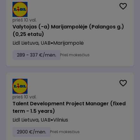
prieš 10 val.
Valytojas (-a) Marijampolėje (Palangos g.)
(0,25 etatu)
Lidl Lietuva, UAB
Marijampolė
289 - 337 €/mėn.
Prieš mokesčius
prieš 10 val.
Talent Development Project Manager (fixed
term - 1.5 years)
Lidl Lietuva, UAB
Vilnius
2900 €/mėn.
Prieš mokesčius