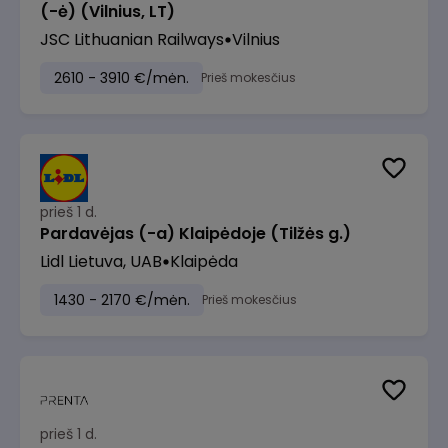
(-ė) (Vilnius, LT)
JSC Lithuanian Railways
Vilnius
2610 - 3910 €/mėn.
Prieš mokesčius
prieš 1 d.
Pardavėjas (-a) Klaipėdoje (Tilžės g.)
Lidl Lietuva, UAB
Klaipėda
1430 - 2170 €/mėn.
Prieš mokesčius
prieš 1 d.