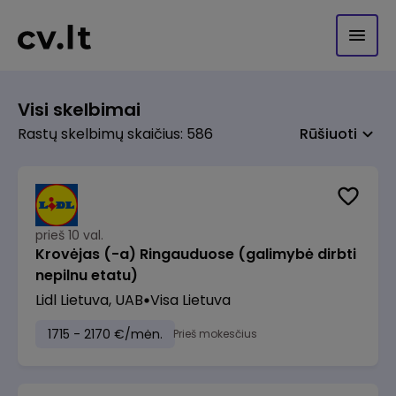
Visi skelbimai
Rastų skelbimų skaičius: 586
Rūšiuoti
prieš 10 val.
Krovėjas (-a) Ringauduose (galimybė dirbti
nepilnu etatu)
Lidl Lietuva, UAB
Visa Lietuva
1715 - 2170 €/mėn.
Prieš mokesčius