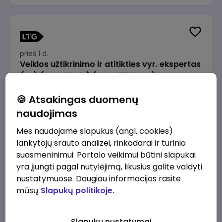
prieš 1 d.
Veiklos užtikrinimo ir atitikties vyr. ekspertas
(-ė) (Radviliškis) (Radviliškis, LT)
JSC Lithuanian Railways
Radviliškis
🍪 Atsakingas duomenų
2610 - 3910 €/mėn.
Prieš mokesčius
naudojimas
Mes naudojame slapukus (angl. cookies)
lankytojų srauto analizei, rinkodarai ir turinio
suasmeninimui. Portalo veikimui būtini slapukai
yra įjungti pagal nutylėjimą, likusius galite valdyti
prieš 1 d.
nustatymuose. Daugiau informacijos rasite
Veiklos užtikrinimo ir atitikties vyr. ekspertas
mūsų
Slapukų politikoje.
(-ė) (Kaunas) (Kaunas, LT)
JSC Lithuanian Railways
Kaunas
Slapukų nustatymai