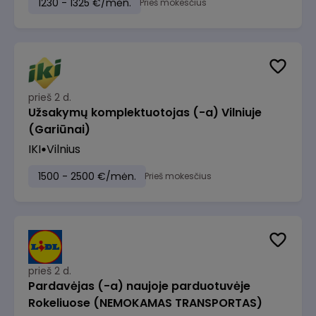
1230 - 1325 €/mėn.
Prieš mokesčius
prieš 2 d.
Užsakymų komplektuotojas (-a) Vilniuje
(Gariūnai)
IKI
Vilnius
1500 - 2500 €/mėn.
Prieš mokesčius
prieš 2 d.
Pardavėjas (-a) naujoje parduotuvėje
Rokeliuose (NEMOKAMAS TRANSPORTAS)