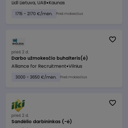
Lidl Lietuva, UAB
Kaunas
1715 - 2170 €/mėn.
Prieš mokesčius
prieš 2 d.
Darbo užmokesčio buhalteris(ė)
Alliance for Recruitment
Vilnius
3000 - 3650 €/mėn.
Prieš mokesčius
prieš 2 d.
Sandėlio darbininkas (-ė)