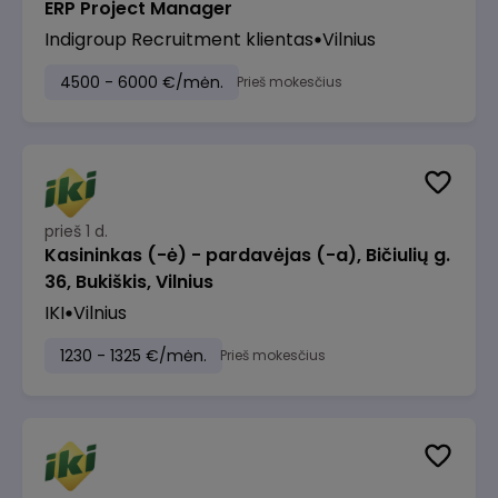
ERP Project Manager
Indigroup Recruitment klientas
Vilnius
4500 - 6000 €/mėn.
Prieš mokesčius
prieš 1 d.
Kasininkas (-ė) - pardavėjas (-a), Bičiulių g.
36, Bukiškis, Vilnius
IKI
Vilnius
1230 - 1325 €/mėn.
Prieš mokesčius