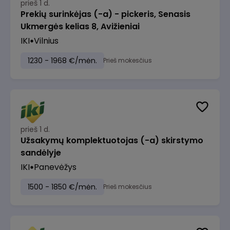
prieš 1 d.
Prekių surinkėjas (-a) - pickeris, Senasis
Ukmergės kelias 8, Avižieniai
IKI
Vilnius
1230 - 1968 €/mėn.
Prieš mokesčius
prieš 1 d.
Užsakymų komplektuotojas (-a) skirstymo
sandėlyje
IKI
Panevėžys
1500 - 1850 €/mėn.
Prieš mokesčius