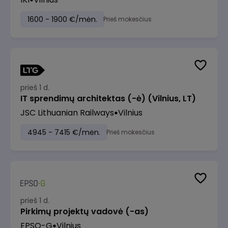
1600 - 1900 €/mėn.
Prieš mokesčius
prieš 1 d.
IT sprendimų architektas (-ė) (Vilnius, LT)
JSC Lithuanian Railways
Vilnius
4945 - 7415 €/mėn.
Prieš mokesčius
prieš 1 d.
Pirkimų projektų vadovė (-as)
EPSO-G
Vilnius