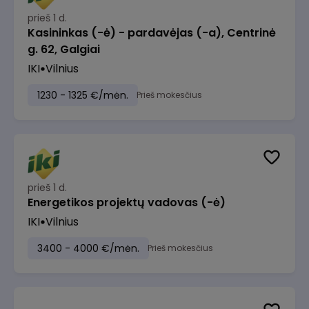
prieš 1 d.
Kasininkas (-ė) - pardavėjas (-a), Centrinė
g. 62, Galgiai
IKI
Vilnius
1230 - 1325 €/mėn.
Prieš mokesčius
prieš 1 d.
Energetikos projektų vadovas (-ė)
IKI
Vilnius
3400 - 4000 €/mėn.
Prieš mokesčius