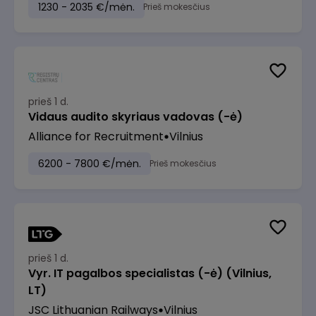
1230 - 2035 €/mėn.
Prieš mokesčius
prieš 1 d.
Vidaus audito skyriaus vadovas (-ė)
Alliance for Recruitment
Vilnius
6200 - 7800 €/mėn.
Prieš mokesčius
prieš 1 d.
Vyr. IT pagalbos specialistas (-ė) (Vilnius,
LT)
JSC Lithuanian Railways
Vilnius