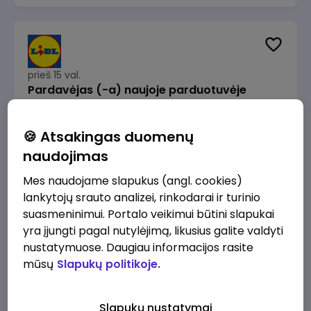
prieš 15 val.
Pardavėjas (-a) naujoje parduotuvėje
Rokeliuose (NEMOKAMAS TRANSPORTAS)
Lidl Lietuva, UAB
Kaunas
🍪 Atsakingas duomenų
1715 - 2170 €/mėn.
Prieš mokesčius
naudojimas
Mes naudojame slapukus (angl. cookies)
lankytojų srauto analizei, rinkodarai ir turinio
suasmeninimui. Portalo veikimui būtini slapukai
yra įjungti pagal nutylėjimą, likusius galite valdyti
prieš 15 val.
nustatymuose. Daugiau informacijos rasite
Darbo užmokesčio buhalteris(ė)
mūsų
Slapukų politikoje.
Alliance for Recruitment
Vilnius
3000 - 3650 €/mėn.
Slapukų nustatymai
Prieš mokesčius