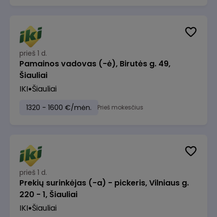
prieš 1 d.
Pamainos vadovas (-ė), Birutės g. 49,
Šiauliai
IKI
Šiauliai
1320 - 1600 €/mėn.
Prieš mokesčius
prieš 1 d.
Prekių surinkėjas (-a) - pickeris, Vilniaus g.
220 - 1, Šiauliai
IKI
Šiauliai