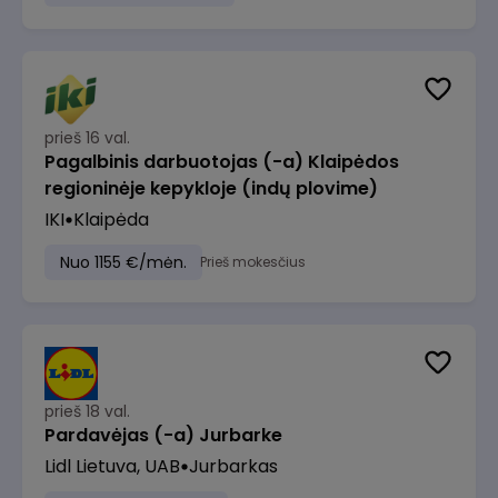
prieš 16 val.
Pagalbinis darbuotojas (-a) Klaipėdos
regioninėje kepykloje (indų plovime)
IKI
Klaipėda
Nuo 1155 €/mėn.
Prieš mokesčius
prieš 18 val.
Pardavėjas (-a) Jurbarke
Lidl Lietuva, UAB
Jurbarkas