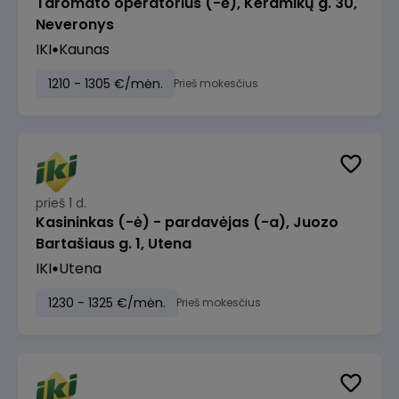
Taromato operatorius (-ė), Keramikų g. 30,
Neveronys
IKI
Kaunas
1210 - 1305 €/mėn.
Prieš mokesčius
prieš 1 d.
Kasininkas (-ė) - pardavėjas (-a), Juozo
Bartašiaus g. 1, Utena
IKI
Utena
1230 - 1325 €/mėn.
Prieš mokesčius