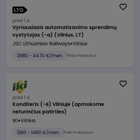
prieš 1 d.
Vyriausiasis automatizavimo sprendimų
vystytojas (-a) (Vilnius, LT)
JSC Lithuanian Railways
Vilnius
2980 - 4470 €/mėn.
Prieš mokesčius
prieš 1 d.
Konditeris (-ė) Vilniuje (apmokome
neturinčius patirties)
IKI
Vilnius
1260 - 1460 €/mėn.
Prieš mokesčius