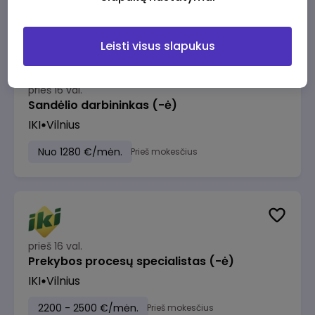
Leisti visus slapukus
prieš 16 val.
Sandėlio darbininkas (-ė)
IKI
Vilnius
Nuo 1280 €/mėn.
Prieš mokesčius
prieš 16 val.
Prekybos procesų specialistas (-ė)
IKI
Vilnius
2200 - 2500 €/mėn.
Prieš mokesčius