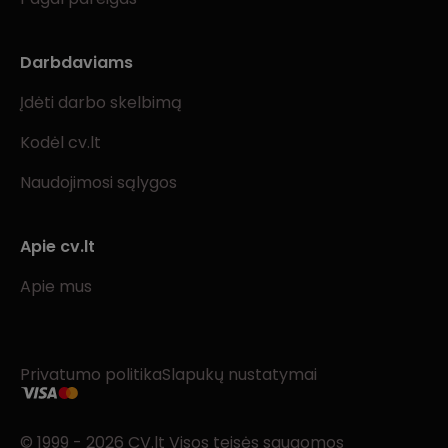
Darbdaviams
Įdėti darbo skelbimą
Kodėl cv.lt
Naudojimosi sąlygos
Apie cv.lt
Apie mus
Privatumo politika
Slapukų nustatymai
© 1999 - 2026 CV.lt Visos teisės saugomos