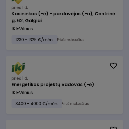
prieš 1 d.
Kasininkas (-ė) - pardavėjas (-a), Centrinė
g. 62, Galgiai
IKI
Vilnius
1230 - 1325 €/mėn.
Prieš mokesčius
prieš 1 d.
Energetikos projektų vadovas (-ė)
IKI
Vilnius
3400 - 4000 €/mėn.
Prieš mokesčius