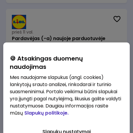
prieš 11 val.
Pardavėjas (-a) naujoje parduotuvėje
Rokeliuose (NEMOKAMAS TRANSPORTAS)
Lidl Lietuva, UAB
Kaunas
🍪 Atsakingas duomenų
1715 - 2170 €/mėn.
Prieš mokesčius
naudojimas
Mes naudojame slapukus (angl. cookies)
lankytojų srauto analizei, rinkodarai ir turinio
suasmeninimui. Portalo veikimui būtini slapukai
yra įjungti pagal nutylėjimą, likusius galite valdyti
prieš 11 val.
nustatymuose. Daugiau informacijos rasite
Darbo užmokesčio buhalteris(ė)
mūsų
Slapukų politikoje.
Alliance for Recruitment
Vilnius
3000 - 3650 €/mėn.
Slapukų nustatymai
Prieš mokesčius