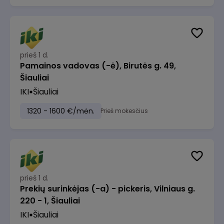
prieš 1 d.
Pamainos vadovas (-ė), Birutės g. 49,
Šiauliai
IKI
Šiauliai
1320 - 1600 €/mėn.
Prieš mokesčius
prieš 1 d.
Prekių surinkėjas (-a) - pickeris, Vilniaus g.
220 - 1, Šiauliai
IKI
Šiauliai