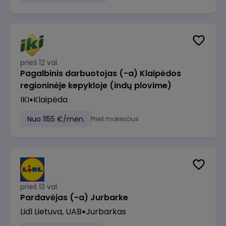
prieš 12 val.
Pagalbinis darbuotojas (-a) Klaipėdos
regioninėje kepykloje (indų plovime)
IKI
Klaipėda
Nuo 1155 €/mėn.
Prieš mokesčius
prieš 13 val.
Pardavėjas (-a) Jurbarke
Lidl Lietuva, UAB
Jurbarkas