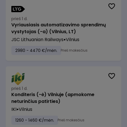
prieš 1 d.
Vyriausiasis automatizavimo sprendimų
vystytojas (-a) (Vilnius, LT)
JSC Lithuanian Railways
Vilnius
2980 - 4470 €/mėn.
Prieš mokesčius
prieš 1 d.
Konditeris (-ė) Vilniuje (apmokome
neturinčius patirties)
IKI
Vilnius
1260 - 1460 €/mėn.
Prieš mokesčius