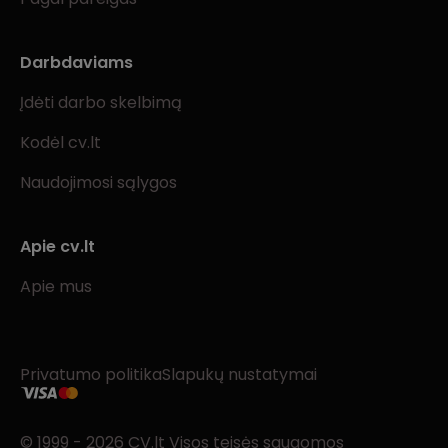
Darbdaviams
Įdėti darbo skelbimą
Kodėl cv.lt
Naudojimosi sąlygos
Apie cv.lt
Apie mus
Privatumo politika
Slapukų nustatymai
© 1999 - 2026 CV.lt Visos teisės saugomos