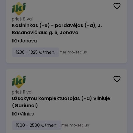
prieš 8 val.
Kasininkas (-ė) - pardavėjas (-a), J.
Basanavičiaus g. 6, Jonava
IKI
Jonava
1230 - 1325 €/mėn.
Prieš mokesčius
prieš 11 val.
Užsakymų komplektuotojas (-a) Vilniuje
(Gariūnai)
IKI
Vilnius
1500 - 2500 €/mėn.
Prieš mokesčius