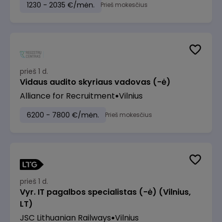
1230 - 2035 €/mėn.
Prieš mokesčius
prieš 1 d.
Vidaus audito skyriaus vadovas (-ė)
Alliance for Recruitment
Vilnius
6200 - 7800 €/mėn.
Prieš mokesčius
prieš 1 d.
Vyr. IT pagalbos specialistas (-ė) (Vilnius,
LT)
JSC Lithuanian Railways
Vilnius