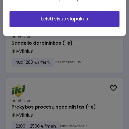
Leisti visus slapukus
prieš 12 val.
Sandėlio darbininkas (-ė)
IKI
Vilnius
Nuo 1280 €/mėn.
Prieš mokesčius
prieš 12 val.
Prekybos procesų specialistas (-ė)
IKI
Vilnius
2200 - 2500 €/mėn.
Prieš mokesčius