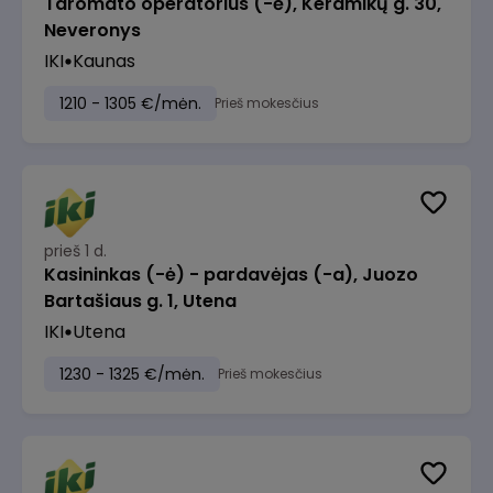
Taromato operatorius (-ė), Keramikų g. 30,
Neveronys
IKI
Kaunas
1210 - 1305 €/mėn.
Prieš mokesčius
prieš 1 d.
Kasininkas (-ė) - pardavėjas (-a), Juozo
Bartašiaus g. 1, Utena
IKI
Utena
1230 - 1325 €/mėn.
Prieš mokesčius