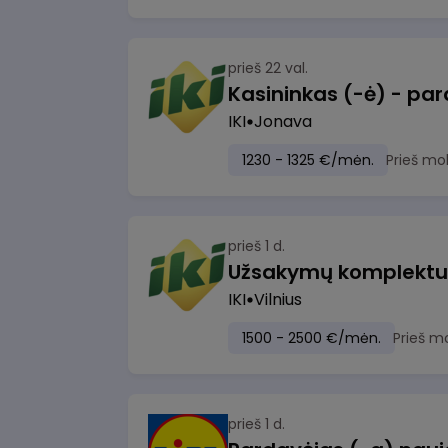
prieš 22 val.
IKI
Jonava
1230 - 1325 €/mėn.
Prieš mo
prieš 1 d.
IKI
Vilnius
1500 - 2500 €/mėn.
Prieš m
prieš 1 d.