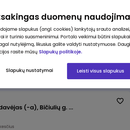
ėdoje (Tilžės g.)
Atsakingas duomenų naudojim
okesčius
ojame slapukus (angl. cookies) lankytojų srauto analizei,
ai ir turinio suasmeninimui. Portalo veikimui būtini slapuka
pagal nutylėjimą, likusius galite valdyti nustatymuose. Daug
cijos rasite mūsų
Slapukų politikoje.
tas
Vilnius
Slapukų nustatymai
Leisti visus slapukus
mokesčius
Kasininkas (-ė) - pardavėjas (-a), Bičiulių g. 36, Bukiškis, Vilnius
kesčius