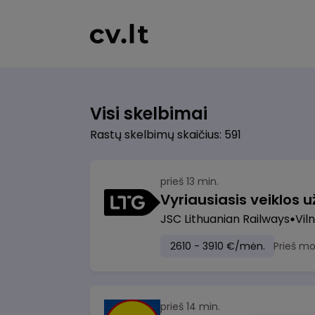
Visi skelbimai
Rastų skelbimų skaičius: 591
prieš 13 min.
JSC Lithuanian Railways
Viln
2610 - 3910 €/mėn.
Prieš m
prieš 14 min.