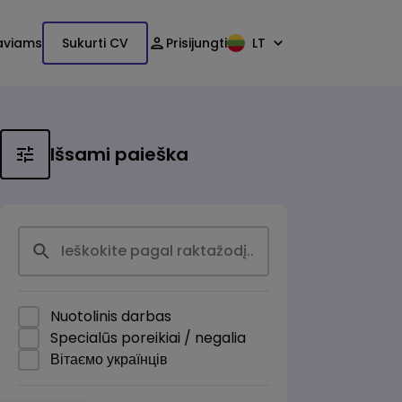
aviams
Sukurti CV
Prisijungti
LT
Išsami paieška
Nuotolinis darbas
Specialūs poreikiai / negalia
Вітаємо українців