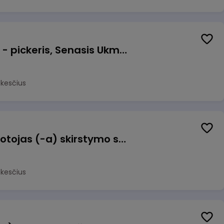
Prekių surinkėjas (-a) - pickeris, Senasis Ukmergės kelias 8, Avižieniai
okesčius
Užsakymų komplektuotojas (-a) skirstymo sandėlyje
okesčius