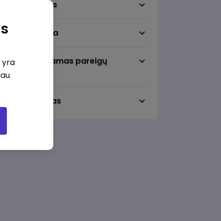
Darbo sritis
as
Darbo vieta
Pageidaujamas pareigų
i yra
lygmuo
iau
Darbo laikas