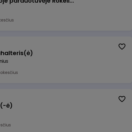
Pardavėjas (-a) naujoje parduotuvėje Rokeliuose (NEMOKAMAS TRANSPORTAS)
kesčius
halteris(ė)
lnius
mokesčius
 (-ė)
sčius