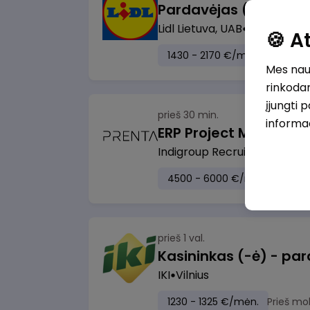
Pardavėjas (-a) Klaip
Lidl Lietuva, UAB
Klaipėda
🍪 
1430 - 2170 €/mėn.
Prieš m
Mes naud
rinkodar
įjungti 
prieš 30 min.
informa
ERP Project Manager
Indigroup Recruitment klien
4500 - 6000 €/mėn.
Prieš 
prieš 1 val.
IKI
Vilnius
1230 - 1325 €/mėn.
Prieš mo