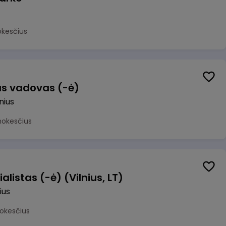
okesčius
us vadovas (-ė)
lnius
mokesčius
alistas (-ė) (Vilnius, LT)
ius
okesčius