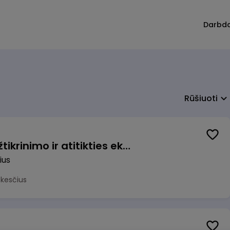
Darbd
Rūšiuoti
Vyriausiasis veiklos užtikrinimo ir atitikties ekspertas (-ė) (Vilnius, LT)
ius
okesčius