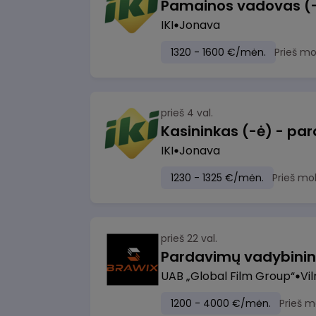
IKI
Jonava
1320 - 1600 €/mėn.
Prieš m
prieš 4 val.
IKI
Jonava
1230 - 1325 €/mėn.
Prieš mo
prieš 22 val.
UAB „Global Film Group“
Vil
1200 - 4000 €/mėn.
Prieš m