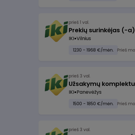
prieš 1 val.
IKI
Vilnius
1230 - 1968 €/mėn.
Prieš m
prieš 3 val.
IKI
Panevėžys
1500 - 1850 €/mėn.
Prieš m
prieš 3 val.