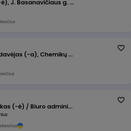
Pamainos vadovas (-ė), J. Basanavičiaus g. 6, Jonava
okesčius
Kasininkas (-ė) - pardavėjas (-a), Chemikų g. 1, Jonava
kesčius
Pardavimų vadybininkas (-ė) / Biuro administratorius (-ė) (B2B)
nius
okesčius