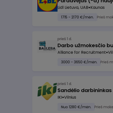
Lidl Lietuva, UAB
Kaunas
1715 - 2170 €/mėn.
Prieš mo
prieš 1 d.
Darbo užmokesčio bu
Alliance for Recruitment
Vi
3000 - 3650 €/mėn.
Prieš 
prieš 1 d.
Sandėlio darbininkas
IKI
Vilnius
Nuo 1280 €/mėn.
Prieš moke