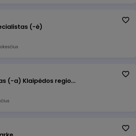
cialistas (-ė)
mokesčius
Pagalbinis darbuotojas (-a) Klaipėdos regioninėje kepykloje (indų plovime)
sčius
arke