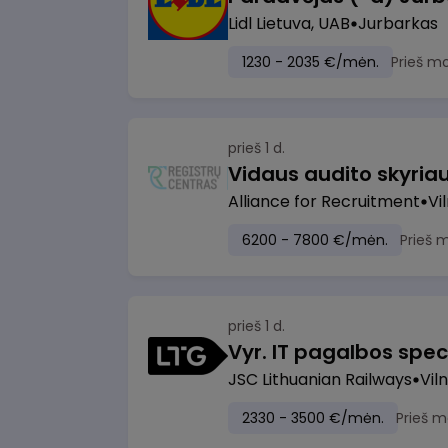
Lidl Lietuva, UAB
Jurbarkas
1230 - 2035 €/mėn.
Prieš m
prieš 1 d.
Vidaus audito skyria
Alliance for Recruitment
Vi
6200 - 7800 €/mėn.
Prieš 
prieš 1 d.
Vyr. IT pagalbos speci
JSC Lithuanian Railways
Viln
2330 - 3500 €/mėn.
Prieš m