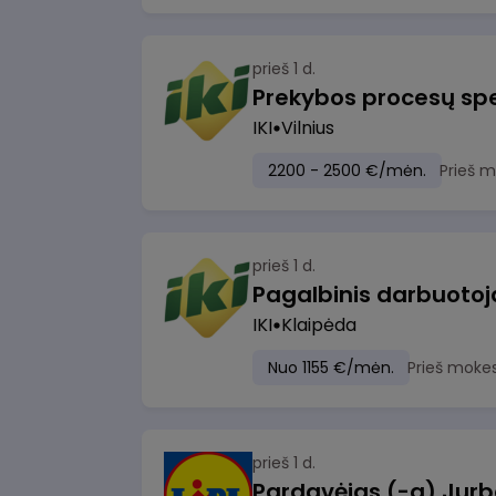
prieš 1 d.
Prekybos procesų spe
IKI
Vilnius
2200 - 2500 €/mėn.
Prieš 
prieš 1 d.
IKI
Klaipėda
Nuo 1155 €/mėn.
Prieš moke
prieš 1 d.
Pardavėjas (-a) Jurb