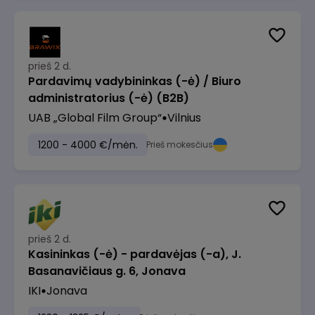
prieš 2 d.
Pardavimų vadybininkas (-ė) / Biuro
administratorius (-ė) (B2B)
UAB „Global Film Group“
Vilnius
1200 - 4000 €/mėn.
Prieš mokesčius
prieš 2 d.
Kasininkas (-ė) - pardavėjas (-a), J.
Basanavičiaus g. 6, Jonava
IKI
Jonava