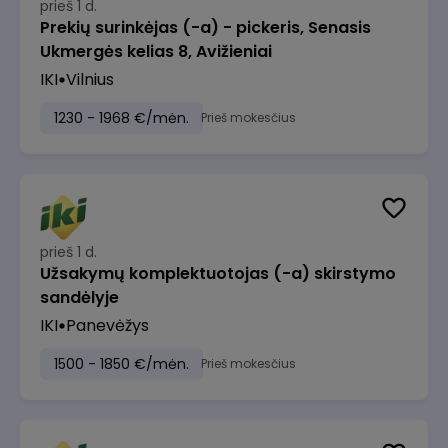
prieš 1 d.
Prekių surinkėjas (-a) - pickeris, Senasis
Ukmergės kelias 8, Avižieniai
IKI
Vilnius
1230 - 1968 €/mėn.
Prieš mokesčius
prieš 1 d.
Užsakymų komplektuotojas (-a) skirstymo
sandėlyje
IKI
Panevėžys
1500 - 1850 €/mėn.
Prieš mokesčius