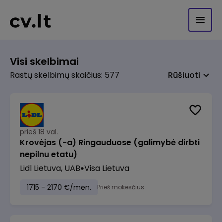
Visi skelbimai
Rastų skelbimų skaičius: 577
Rūšiuoti
prieš 18 val.
Krovėjas (-a) Ringauduose (galimybė dirbti
nepilnu etatu)
Lidl Lietuva, UAB
Visa Lietuva
1715 - 2170 €/mėn.
Prieš mokesčius