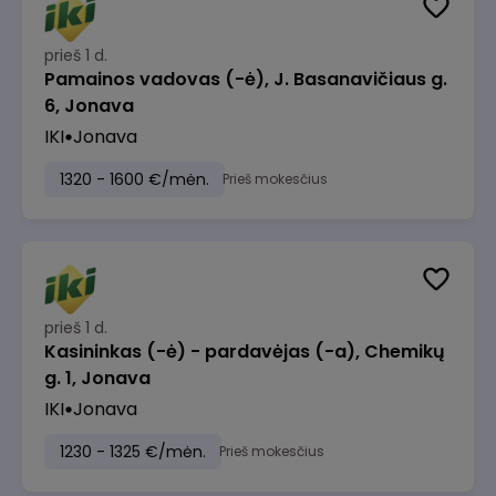
prieš 1 d.
Pamainos vadovas (-ė), J. Basanavičiaus g.
6, Jonava
IKI
Jonava
1320 - 1600 €/mėn.
Prieš mokesčius
prieš 1 d.
Kasininkas (-ė) - pardavėjas (-a), Chemikų
g. 1, Jonava
IKI
Jonava
1230 - 1325 €/mėn.
Prieš mokesčius