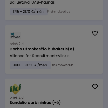
Lidl Lietuva, UAB
Kaunas
1715 - 2170 €/mėn.
Prieš mokesčius
prieš 2 d.
Darbo užmokesčio buhalteris(ė)
Alliance for Recruitment
Vilnius
3000 - 3650 €/mėn.
Prieš mokesčius
prieš 2 d.
Sandėlio darbininkas (-ė)