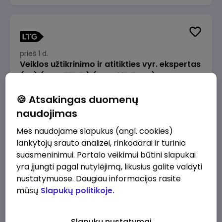
prieš 1 d.
Veiklos užtikrinimo ir atitikties vyr. ekspertas
(-ė) (Radviliškis) (Radviliškis, LT)
JSC Lithuanian Railways
Radviliškis
🍪 Atsakingas duomenų
2610 - 3910 €/mėn.
Prieš mokesčius
naudojimas
Mes naudojame slapukus (angl. cookies)
lankytojų srauto analizei, rinkodarai ir turinio
suasmeninimui. Portalo veikimui būtini slapukai
yra įjungti pagal nutylėjimą, likusius galite valdyti
prieš 1 d.
nustatymuose. Daugiau informacijos rasite
Veiklos užtikrinimo ir atitikties vyr. ekspertas
mūsų
Slapukų politikoje.
(-ė) (Kaunas) (Kaunas, LT)
JSC Lithuanian Railways
Kaunas
Slapukų nustatymai