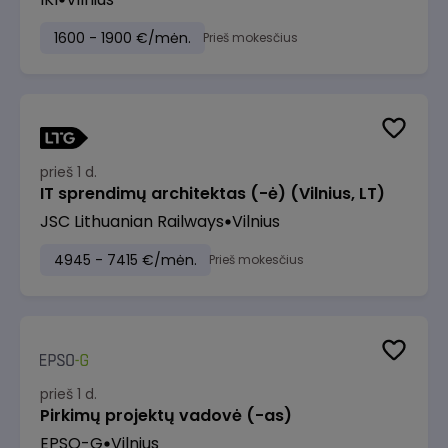
1600 - 1900 €/mėn.
Prieš mokesčius
prieš 1 d.
IT sprendimų architektas (-ė) (Vilnius, LT)
JSC Lithuanian Railways
Vilnius
4945 - 7415 €/mėn.
Prieš mokesčius
prieš 1 d.
Pirkimų projektų vadovė (-as)
EPSO-G
Vilnius