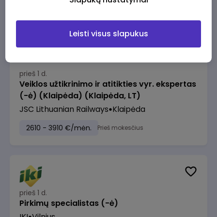
2610 - 3910 €/mėn.
Prieš mokesčius
Leisti visus slapukus
prieš 1 d.
Veiklos užtikrinimo ir atitikties vyr. ekspertas
(-ė) (Klaipėda) (Klaipėda, LT)
JSC Lithuanian Railways
Klaipėda
2610 - 3910 €/mėn.
Prieš mokesčius
prieš 1 d.
Pirkimų specialistas (-ė)
IKI
Vilnius