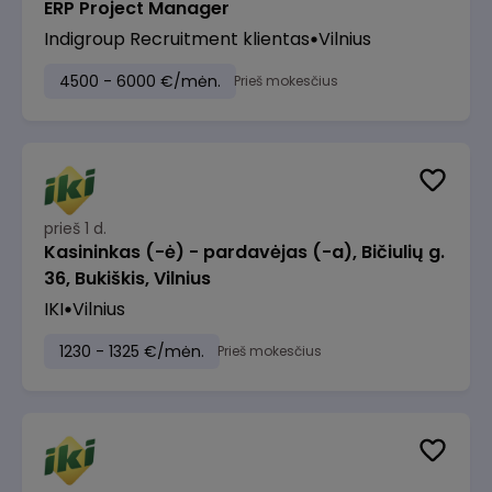
ERP Project Manager
Indigroup Recruitment klientas
Vilnius
4500 - 6000 €/mėn.
Prieš mokesčius
prieš 1 d.
Kasininkas (-ė) - pardavėjas (-a), Bičiulių g.
36, Bukiškis, Vilnius
IKI
Vilnius
1230 - 1325 €/mėn.
Prieš mokesčius