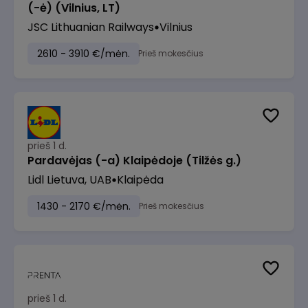
(-ė) (Vilnius, LT)
JSC Lithuanian Railways
Vilnius
2610 - 3910 €/mėn.
Prieš mokesčius
prieš 1 d.
Pardavėjas (-a) Klaipėdoje (Tilžės g.)
Lidl Lietuva, UAB
Klaipėda
1430 - 2170 €/mėn.
Prieš mokesčius
prieš 1 d.