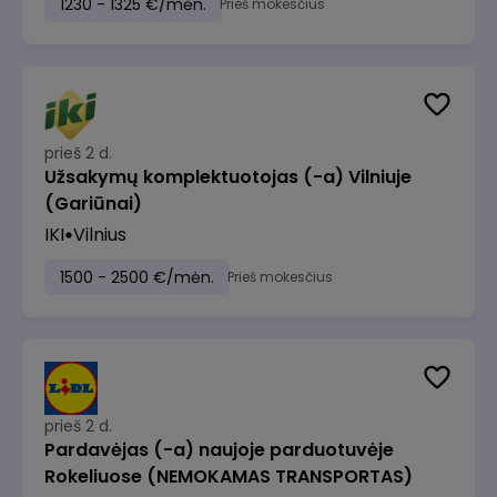
1230 - 1325 €/mėn.
Prieš mokesčius
prieš 2 d.
Užsakymų komplektuotojas (-a) Vilniuje
(Gariūnai)
IKI
Vilnius
1500 - 2500 €/mėn.
Prieš mokesčius
prieš 2 d.
Pardavėjas (-a) naujoje parduotuvėje
Rokeliuose (NEMOKAMAS TRANSPORTAS)