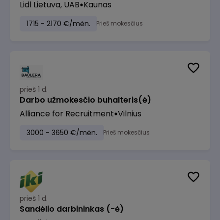
Lidl Lietuva, UAB
Kaunas
1715 - 2170 €/mėn.
Prieš mokesčius
prieš 1 d.
Darbo užmokesčio buhalteris(ė)
Alliance for Recruitment
Vilnius
3000 - 3650 €/mėn.
Prieš mokesčius
prieš 1 d.
Sandėlio darbininkas (-ė)