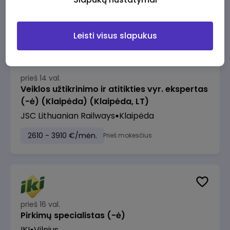
2610 - 3910 €/mėn.
Prieš mokesčius
Leisti visus slapukus
prieš 14 val.
Veiklos užtikrinimo ir atitikties vyr. ekspertas
(-ė) (Klaipėda) (Klaipėda, LT)
JSC Lithuanian Railways
Klaipėda
2610 - 3910 €/mėn.
Prieš mokesčius
prieš 16 val.
Pirkimų specialistas (-ė)
IKI
Vilnius