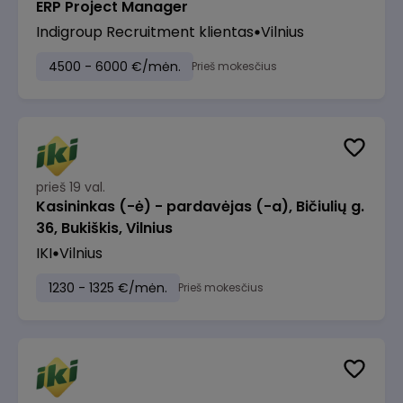
ERP Project Manager
Indigroup Recruitment klientas
Vilnius
4500 - 6000 €/mėn.
Prieš mokesčius
prieš 19 val.
Kasininkas (-ė) - pardavėjas (-a), Bičiulių g.
36, Bukiškis, Vilnius
IKI
Vilnius
1230 - 1325 €/mėn.
Prieš mokesčius