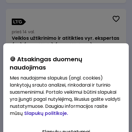
prieš 14 val.
Veiklos užtikrinimo ir atitikties vyr. ekspertas
(-ė) (Radviliškis) (Radviliškis, LT)
JSC Lithuanian Railways
Radviliškis
🍪 Atsakingas duomenų
2610 - 3910 €/mėn.
Prieš mokesčius
naudojimas
Mes naudojame slapukus (angl. cookies)
lankytojų srauto analizei, rinkodarai ir turinio
suasmeninimui. Portalo veikimui būtini slapukai
yra įjungti pagal nutylėjimą, likusius galite valdyti
prieš 14 val.
nustatymuose. Daugiau informacijos rasite
Veiklos užtikrinimo ir atitikties vyr. ekspertas
mūsų
Slapukų politikoje.
(-ė) (Kaunas) (Kaunas, LT)
JSC Lithuanian Railways
Kaunas
Slapukų nustatymai