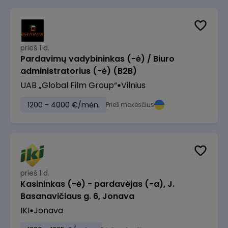
prieš 1 d.
Pardavimų vadybininkas (-ė) / Biuro
administratorius (-ė) (B2B)
UAB „Global Film Group“
Vilnius
1200 - 4000 €/mėn.
Prieš mokesčius
prieš 1 d.
Kasininkas (-ė) - pardavėjas (-a), J.
Basanavičiaus g. 6, Jonava
IKI
Jonava