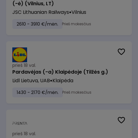
(-ė) (Vilnius, LT)
JSC Lithuanian Railways
Vilnius
2610 - 3910 €/mėn.
Prieš mokesčius
prieš 18 val.
Pardavėjas (-a) Klaipėdoje (Tilžės g.)
Lidl Lietuva, UAB
Klaipėda
1430 - 2170 €/mėn.
Prieš mokesčius
prieš 18 val.