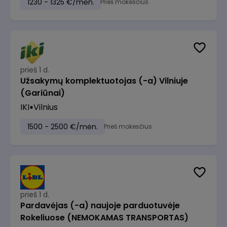
1230 - 1325 €/mėn.
Prieš mokesčius
prieš 1 d.
Užsakymų komplektuotojas (-a) Vilniuje
(Gariūnai)
IKI
Vilnius
1500 - 2500 €/mėn.
Prieš mokesčius
prieš 1 d.
Pardavėjas (-a) naujoje parduotuvėje
Rokeliuose (NEMOKAMAS TRANSPORTAS)