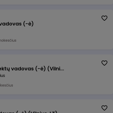
 vadovas (-ė)
mokesčius
Transformacijos projektų vadovas (-ė) (Vilnius, LT)
ius
okesčius