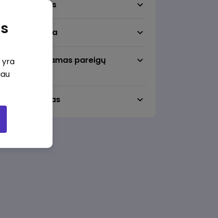
Darbo sritis
as
Darbo vieta
Pageidaujamas pareigų
i yra
lygmuo
iau
Darbo laikas