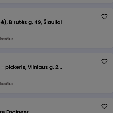
, Birutės g. 49, Šiauliai
okesčius
Prekių surinkėjas (-a) - pickeris, Vilniaus g. 220 - 1, Šiauliai
okesčius
re Engineer