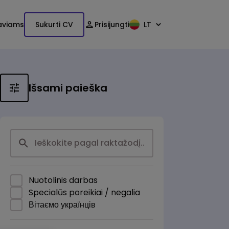
aviams
Sukurti CV
Prisijungti
LT
Išsami paieška
Nuotolinis darbas
Specialūs poreikiai / negalia
Вітаємо українців