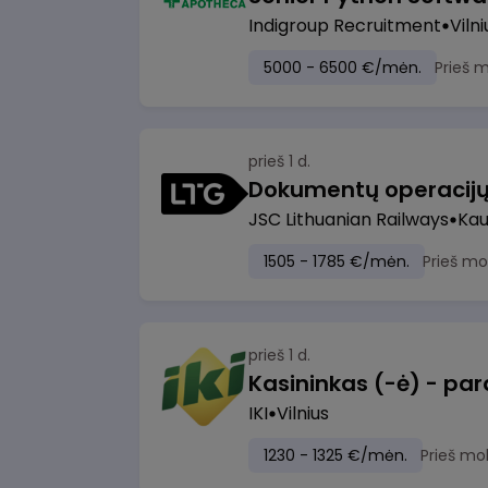
Indigroup Recruitment
Vilni
5000 - 6500 €/mėn.
Prieš 
prieš 1 d.
JSC Lithuanian Railways
Ka
1505 - 1785 €/mėn.
Prieš mo
prieš 1 d.
IKI
Vilnius
1230 - 1325 €/mėn.
Prieš mo