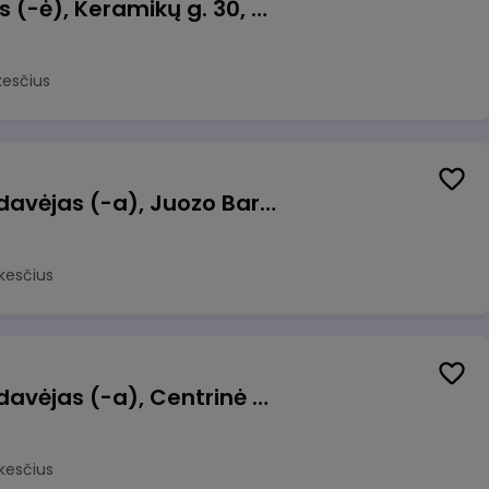
Taromato operatorius (-ė), Keramikų g. 30, Neveronys
kesčius
Kasininkas (-ė) - pardavėjas (-a), Juozo Bartašiaus g. 1, Utena
kesčius
Kasininkas (-ė) - pardavėjas (-a), Centrinė g. 62, Galgiai
kesčius