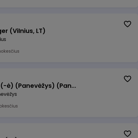
r (Vilnius, LT)
ius
mokesčius
Manevrų operatorius (-ė) (Panevėžys) (Panevėžys, LT)
evėžys
okesčius