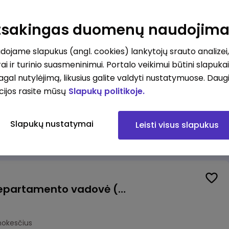
us vadovas (-ė)
lnius
Atsakingas duomenų naudojim
mokesčius
ojame slapukus (angl. cookies) lankytojų srauto analizei,
ai ir turinio suasmeninimui. Portalo veikimui būtini slapuka
pagal nutylėjimą, likusius galite valdyti nustatymuose. Daug
cijos rasite mūsų
Slapukų politikoje.
alistas (-ė) (Vilnius, LT)
ius
Slapukų nustatymai
Leisti visus slapukus
okesčius
Veiklos atsparumo departamento vadovė (-as)
mokesčius