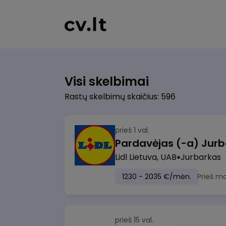
Visi skelbimai
Rastų skelbimų skaičius: 596
prieš 1 val.
Pardavėjas (-a) Jurb
Lidl Lietuva, UAB
Jurbarkas
1230 - 2035 €/mėn.
Prieš m
prieš 15 val.