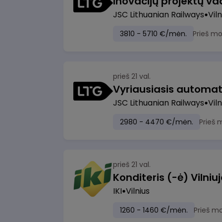
Inovacijų projektų vad
JSC Lithuanian Railways
Viln
3810 - 5710 €/mėn.
Prieš m
prieš 21 val.
JSC Lithuanian Railways
Viln
2980 - 4470 €/mėn.
Prieš 
prieš 21 val.
IKI
Vilnius
1260 - 1460 €/mėn.
Prieš m