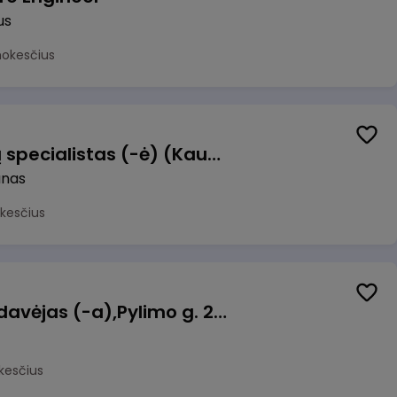
us
mokesčius
Dokumentų operacijų specialistas (-ė) (Kaunas) (Kaunas, LT)
unas
kesčius
Kasininkas (-ė) - pardavėjas (-a),Pylimo g. 21, Vilnius
kesčius