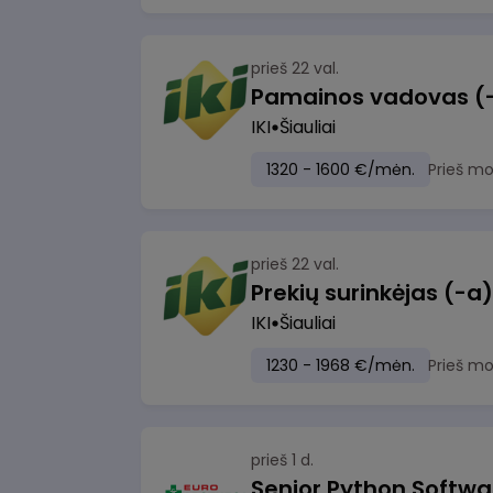
prieš 22 val.
Pamainos vadovas (-ė)
IKI
Šiauliai
1320 - 1600 €/mėn.
Prieš m
prieš 22 val.
IKI
Šiauliai
1230 - 1968 €/mėn.
Prieš m
prieš 1 d.
Senior Python Softwa