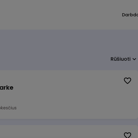
Darbd
Rūšiuoti
arke
okesčius