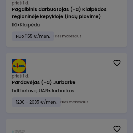
prieš 1 d.
Pagalbinis darbuotojas (-a) Klaipėdos
regioninėje kepykloje (indų plovime)
IKI
Klaipėda
Nuo 1155 €/mėn.
Prieš mokesčius
prieš 1 d.
Pardavėjas (-a) Jurbarke
Lidl Lietuva, UAB
Jurbarkas
1230 - 2035 €/mėn.
Prieš mokesčius