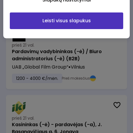
1230 - 1325 €/mėn.
Prieš mokesčius
Leisti visus slapukus
prieš 21 val.
Pardavimų vadybininkas (-ė) / Biuro
administratorius (-ė) (B2B)
UAB „Global Film Group“
Vilnius
1200 - 4000 €/mėn.
Prieš mokesčius
prieš 21 val.
Kasininkas (-ė) - pardavėjas (-a), J.
Basanavičiaus g. 6, Jonava