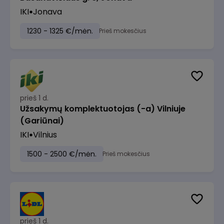
IKI
Jonava
1230 - 1325 €/mėn.
Prieš mokesčius
prieš 1 d.
Užsakymų komplektuotojas (-a) Vilniuje
(Gariūnai)
IKI
Vilnius
1500 - 2500 €/mėn.
Prieš mokesčius
prieš 1 d.