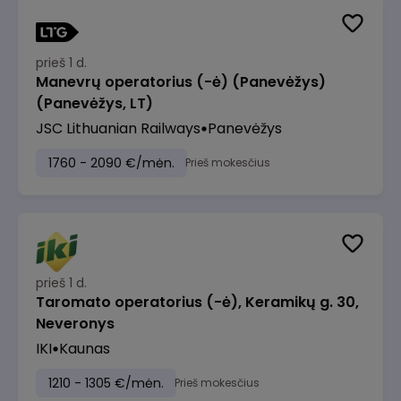
prieš 1 d.
Manevrų operatorius (-ė) (Panevėžys)
(Panevėžys, LT)
JSC Lithuanian Railways
Panevėžys
1760 - 2090 €/mėn.
Prieš mokesčius
prieš 1 d.
Taromato operatorius (-ė), Keramikų g. 30,
Neveronys
IKI
Kaunas
1210 - 1305 €/mėn.
Prieš mokesčius