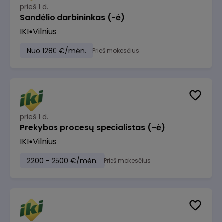
prieš 1 d.
Sandėlio darbininkas (-ė)
IKI
Vilnius
Nuo 1280 €/mėn.
Prieš mokesčius
prieš 1 d.
Prekybos procesų specialistas (-ė)
IKI
Vilnius
2200 - 2500 €/mėn.
Prieš mokesčius