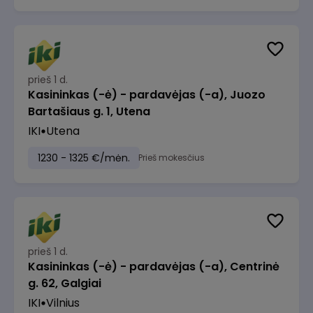
prieš 1 d.
Kasininkas (-ė) - pardavėjas (-a), Juozo
Bartašiaus g. 1, Utena
IKI
Utena
1230 - 1325 €/mėn.
Prieš mokesčius
prieš 1 d.
Kasininkas (-ė) - pardavėjas (-a), Centrinė
g. 62, Galgiai
IKI
Vilnius