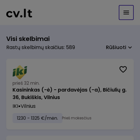
Visi skelbimai
Rastų skelbimų skaičius: 589
Rūšiuoti
prieš 32 min.
Kasininkas (-ė) - pardavėjas (-a), Bičiulių g.
36, Bukiškis, Vilnius
IKI
Vilnius
1230 - 1325 €/mėn.
Prieš mokesčius