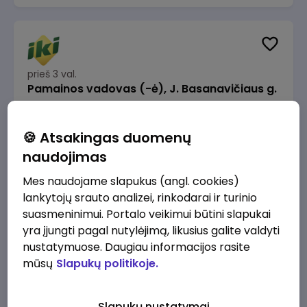
prieš 3 val.
Pamainos vadovas (-ė), J. Basanavičiaus g.
6, Jonava
IKI
Jonava
🍪 Atsakingas duomenų
1320 - 1600 €/mėn.
Prieš mokesčius
naudojimas
Mes naudojame slapukus (angl. cookies)
lankytojų srauto analizei, rinkodarai ir turinio
suasmeninimui. Portalo veikimui būtini slapukai
yra įjungti pagal nutylėjimą, likusius galite valdyti
prieš 3 val.
nustatymuose. Daugiau informacijos rasite
Kasininkas (-ė) - pardavėjas (-a), Chemikų
mūsų
Slapukų politikoje.
g. 1, Jonava
IKI
Jonava
Slapukų nustatymai