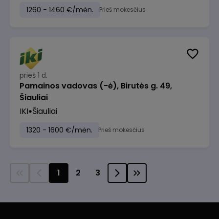
1260 - 1460 €/mėn.
Prieš mokesčius
prieš 1 d.
Pamainos vadovas (-ė), Birutės g. 49,
Šiauliai
IKI
Šiauliai
1320 - 1600 €/mėn.
Prieš mokesčius
1
2
3