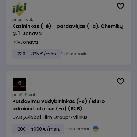
prieš 1 val.
Kasininkas (-ė) - pardavėjas (-a), Chemikų
g. 1, Jonava
IKI
Jonava
1230 - 1325 €/mėn.
Prieš mokesčius
prieš 19 val.
Pardavimų vadybininkas (-ė) / Biuro
administratorius (-ė) (B2B)
UAB „Global Film Group“
Vilnius
1200 - 4000 €/mėn.
Prieš mokesčius