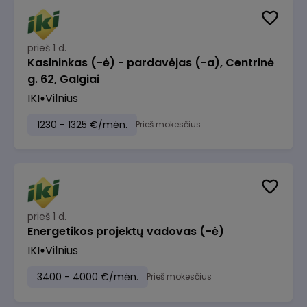
prieš 1 d.
Kasininkas (-ė) - pardavėjas (-a), Centrinė
g. 62, Galgiai
IKI
Vilnius
1230 - 1325 €/mėn.
Prieš mokesčius
prieš 1 d.
Energetikos projektų vadovas (-ė)
IKI
Vilnius
3400 - 4000 €/mėn.
Prieš mokesčius