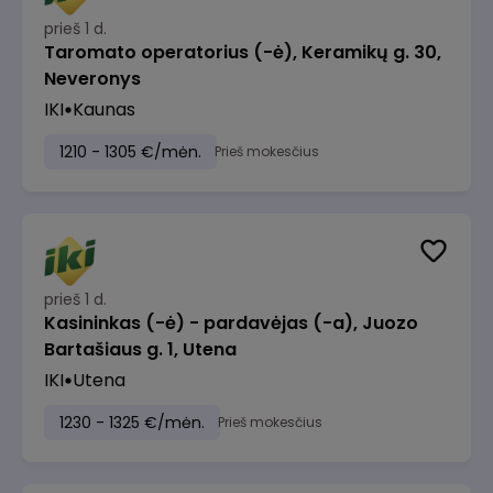
prieš 1 d.
Taromato operatorius (-ė), Keramikų g. 30,
Neveronys
IKI
Kaunas
1210 - 1305 €/mėn.
Prieš mokesčius
prieš 1 d.
Kasininkas (-ė) - pardavėjas (-a), Juozo
Bartašiaus g. 1, Utena
IKI
Utena
1230 - 1325 €/mėn.
Prieš mokesčius