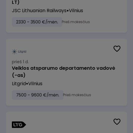
LT)
JSC Lithuanian Railways
Vilnius
2330 - 3500 €/mėn.
Prieš mokesčius
prieš 1 d.
Veiklos atsparumo departamento vadovė
(-as)
Litgrid
Vilnius
7500 - 9600 €/mėn.
Prieš mokesčius