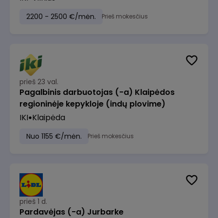
2200 - 2500 €/mėn.
Prieš mokesčius
prieš 23 val.
Pagalbinis darbuotojas (-a) Klaipėdos
regioninėje kepykloje (indų plovime)
IKI
Klaipėda
Nuo 1155 €/mėn.
Prieš mokesčius
prieš 1 d.
Pardavėjas (-a) Jurbarke