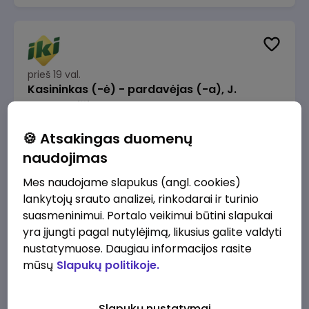
prieš 19 val.
Kasininkas (-ė) - pardavėjas (-a), J.
Basanavičiaus g. 6, Jonava
IKI
Jonava
🍪 Atsakingas duomenų
1230 - 1325 €/mėn.
Prieš mokesčius
naudojimas
Mes naudojame slapukus (angl. cookies)
lankytojų srauto analizei, rinkodarai ir turinio
suasmeninimui. Portalo veikimui būtini slapukai
yra įjungti pagal nutylėjimą, likusius galite valdyti
prieš 23 val.
nustatymuose. Daugiau informacijos rasite
Užsakymų komplektuotojas (-a) Vilniuje
mūsų
Slapukų politikoje.
(Gariūnai)
IKI
Vilnius
Slapukų nustatymai