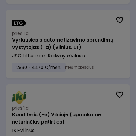
prieš 1 d.
Vyriausiasis automatizavimo sprendimų
vystytojas (-a) (Vilnius, LT)
JSC Lithuanian Railways
Vilnius
2980 - 4470 €/mėn.
Prieš mokesčius
prieš 1 d.
Konditeris (-ė) Vilniuje (apmokome
neturinčius patirties)
IKI
Vilnius