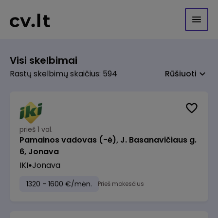
Visi skelbimai
Rastų skelbimų skaičius: 594
Rūšiuoti
prieš 1 val.
Pamainos vadovas (-ė), J. Basanavičiaus g.
6, Jonava
IKI
Jonava
1320 - 1600 €/mėn.
Prieš mokesčius