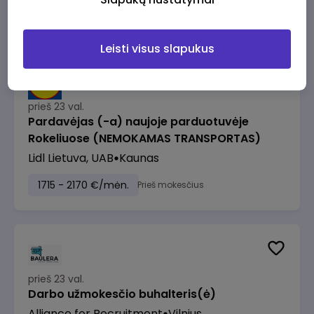
1500 - 2500 €/mėn.
Prieš mokesčius
Leisti visus slapukus
prieš 23 val.
Pardavėjas (-a) naujoje parduotuvėje
Rokeliuose (NEMOKAMAS TRANSPORTAS)
Lidl Lietuva, UAB
Kaunas
1715 - 2170 €/mėn.
Prieš mokesčius
prieš 23 val.
Darbo užmokesčio buhalteris(ė)
Alliance for Recruitment
Vilnius