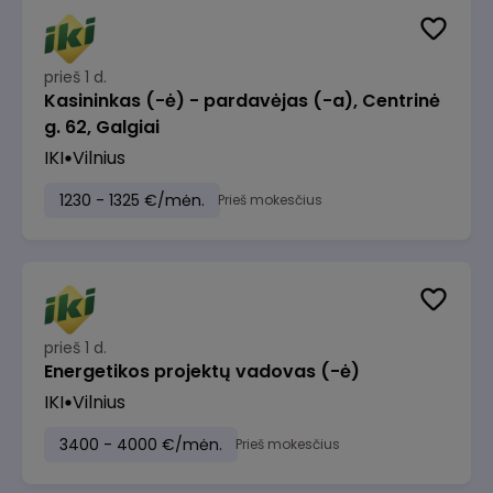
prieš 1 d.
Kasininkas (-ė) - pardavėjas (-a), Centrinė
g. 62, Galgiai
IKI
Vilnius
1230 - 1325 €/mėn.
Prieš mokesčius
prieš 1 d.
Energetikos projektų vadovas (-ė)
IKI
Vilnius
3400 - 4000 €/mėn.
Prieš mokesčius