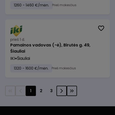
1260 - 1460 €/mėn.
Prieš mokesčius
prieš 1 d.
Pamainos vadovas (-ė), Birutės g. 49,
Šiauliai
IKI
Šiauliai
1320 - 1600 €/mėn.
Prieš mokesčius
1
2
3