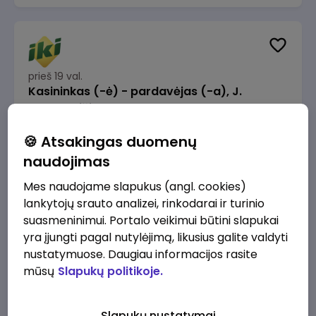
prieš 19 val.
Kasininkas (-ė) - pardavėjas (-a), J.
Basanavičiaus g. 6, Jonava
IKI
Jonava
🍪 Atsakingas duomenų
1230 - 1325 €/mėn.
Prieš mokesčius
naudojimas
Mes naudojame slapukus (angl. cookies)
lankytojų srauto analizei, rinkodarai ir turinio
suasmeninimui. Portalo veikimui būtini slapukai
yra įjungti pagal nutylėjimą, likusius galite valdyti
prieš 22 val.
nustatymuose. Daugiau informacijos rasite
Užsakymų komplektuotojas (-a) Vilniuje
mūsų
Slapukų politikoje.
(Gariūnai)
IKI
Vilnius
Slapukų nustatymai