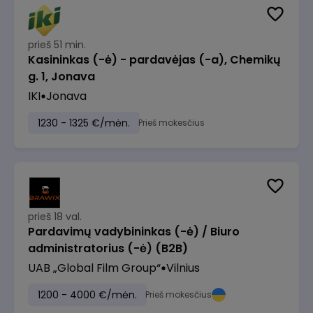
prieš 51 min.
Kasininkas (-ė) - pardavėjas (-a), Chemikų
g. 1, Jonava
IKI
Jonava
1230 - 1325 €/mėn.
Prieš mokesčius
prieš 18 val.
Pardavimų vadybininkas (-ė) / Biuro
administratorius (-ė) (B2B)
UAB „Global Film Group“
Vilnius
1200 - 4000 €/mėn.
Prieš mokesčius