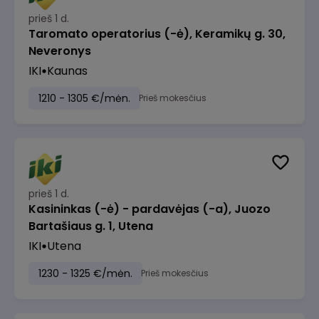
prieš 1 d.
Taromato operatorius (-ė), Keramikų g. 30,
Neveronys
IKI
Kaunas
1210 - 1305 €/mėn.
Prieš mokesčius
prieš 1 d.
Kasininkas (-ė) - pardavėjas (-a), Juozo
Bartašiaus g. 1, Utena
IKI
Utena
1230 - 1325 €/mėn.
Prieš mokesčius