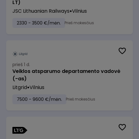
LT)
JSC Lithuanian Railways
Vilnius
2330 - 3500 €/mėn.
Prieš mokesčius
prieš 1 d.
Veiklos atsparumo departamento vadovė
(-as)
Litgrid
Vilnius
7500 - 9600 €/mėn.
Prieš mokesčius