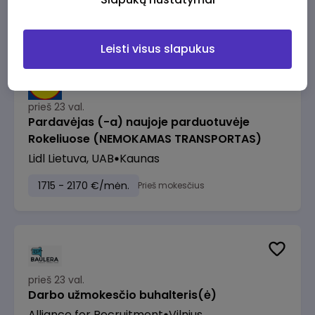
1500 - 2500 €/mėn.
Prieš mokesčius
Leisti visus slapukus
prieš 23 val.
Pardavėjas (-a) naujoje parduotuvėje
Rokeliuose (NEMOKAMAS TRANSPORTAS)
Lidl Lietuva, UAB
Kaunas
1715 - 2170 €/mėn.
Prieš mokesčius
prieš 23 val.
Darbo užmokesčio buhalteris(ė)
Alliance for Recruitment
Vilnius