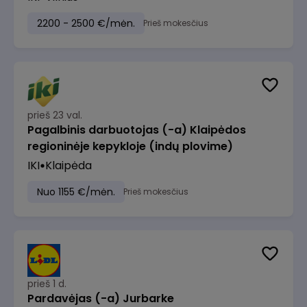
2200 - 2500 €/mėn.
Prieš mokesčius
prieš 23 val.
Pagalbinis darbuotojas (-a) Klaipėdos
regioninėje kepykloje (indų plovime)
IKI
Klaipėda
Nuo 1155 €/mėn.
Prieš mokesčius
prieš 1 d.
Pardavėjas (-a) Jurbarke