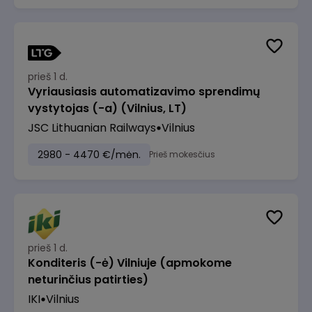
prieš 1 d.
Vyriausiasis automatizavimo sprendimų
vystytojas (-a) (Vilnius, LT)
JSC Lithuanian Railways
Vilnius
2980 - 4470 €/mėn.
Prieš mokesčius
prieš 1 d.
Konditeris (-ė) Vilniuje (apmokome
neturinčius patirties)
IKI
Vilnius