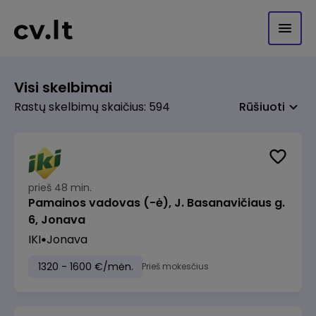
Visi skelbimai
Rastų skelbimų skaičius: 594
Rūšiuoti
prieš 48 min.
Pamainos vadovas (-ė), J. Basanavičiaus g.
6, Jonava
IKI
Jonava
1320 - 1600 €/mėn.
Prieš mokesčius