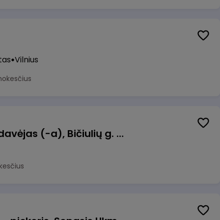
tas
Vilnius
mokesčius
Kasininkas (-ė) - pardavėjas (-a), Bičiulių g. 36, Bukiškis, Vilnius
kesčius