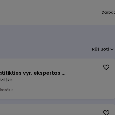
Darbd
Rūšiuoti
Veiklos užtikrinimo ir atitikties vyr. ekspertas (-ė) (Radviliškis) (Radviliškis, LT)
iliškis
okesčius