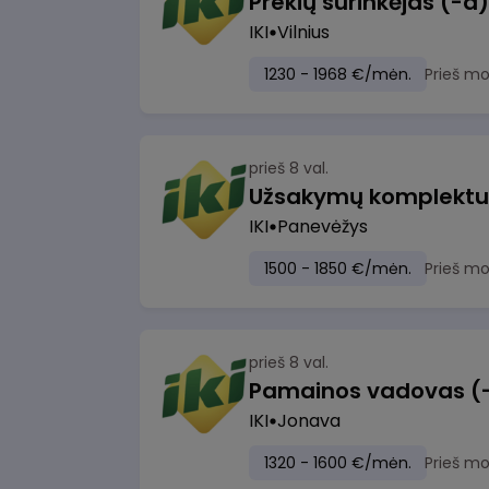
IKI
Vilnius
1230 - 1968 €/mėn.
Prieš m
prieš 8 val.
IKI
Panevėžys
1500 - 1850 €/mėn.
Prieš m
prieš 8 val.
IKI
Jonava
1320 - 1600 €/mėn.
Prieš m