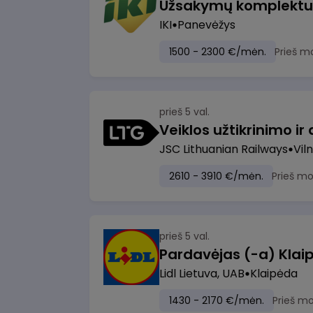
IKI
Panevėžys
1500 - 2300 €/mėn.
Prieš m
prieš 5 val.
JSC Lithuanian Railways
Viln
2610 - 3910 €/mėn.
Prieš m
prieš 5 val.
Pardavėjas (-a) Klaip
Lidl Lietuva, UAB
Klaipėda
1430 - 2170 €/mėn.
Prieš m