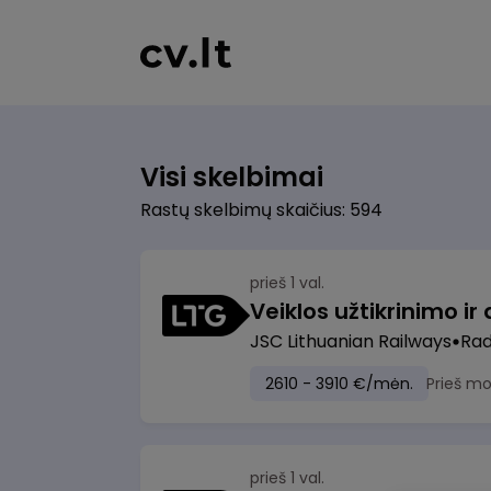
Visi skelbimai
Rastų skelbimų skaičius: 594
prieš 1 val.
JSC Lithuanian Railways
Radv
2610 - 3910 €/mėn.
Prieš m
prieš 1 val.