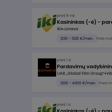
prieš 8 val.
IKI
Jonava
1230 - 1325 €/mėn.
Prieš mo
prieš 1 d.
UAB „Global Film Group“
Vil
1200 - 4000 €/mėn.
Prieš m
prieš 1 d.