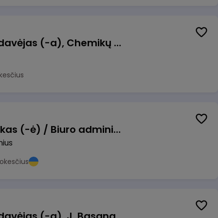
Kasininkas (-ė) - pardavėjas (-a), Chemikų g. 1, Jonava
kesčius
Pardavimų vadybininkas (-ė) / Biuro administratorius (-ė) (B2B)
nius
okesčius
Kasininkas (-ė) - pardavėjas (-a), J. Basanavičiaus g. 6, Jonava