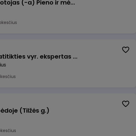
Užsakymų komplektuotojas (-a) Pieno ir mėsos sandėlyje
okesčius
Veiklos užtikrinimo ir atitikties vyr. ekspertas (-ė) (Vilnius, LT)
ius
okesčius
ėdoje (Tilžės g.)
okesčius