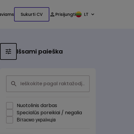
aviams
Sukurti CV
Prisijungti
LT
Išsami paieška
Nuotolinis darbas
Specialūs poreikiai / negalia
Вітаємо українців