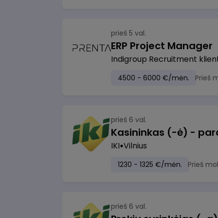
prieš 5 val.
ERP Project Manager
Indigroup Recruitment klien
4500 - 6000 €/mėn.
Prieš 
prieš 6 val.
IKI
Vilnius
1230 - 1325 €/mėn.
Prieš mo
prieš 6 val.