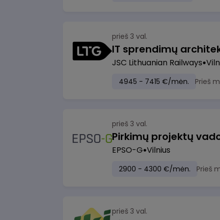
prieš 3 val.
IT sprendimų architekt
JSC Lithuanian Railways
Viln
4945 - 7415 €/mėn.
Prieš 
prieš 3 val.
Pirkimų projektų vad
EPSO-G
Vilnius
2900 - 4300 €/mėn.
Prieš 
prieš 3 val.