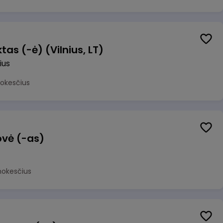
as (-ė) (Vilnius, LT)
ius
mokesčius
ovė (-as)
mokesčius