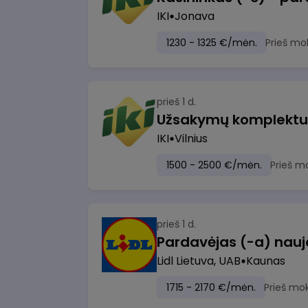
IKI
Jonava
1230 - 1325 €/mėn.
Prieš mo
prieš 1 d.
IKI
Vilnius
1500 - 2500 €/mėn.
Prieš m
prieš 1 d.
Lidl Lietuva, UAB
Kaunas
1715 - 2170 €/mėn.
Prieš mo