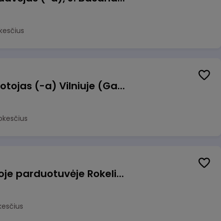
kesčius
Užsakymų komplektuotojas (-a) Vilniuje (Gariūnai)
okesčius
Pardavėjas (-a) naujoje parduotuvėje Rokeliuose (NEMOKAMAS TRANSPORTAS)
kesčius