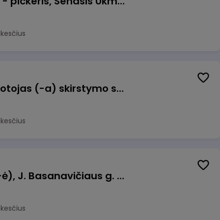
Prekių surinkėjas (-a) - pickeris, Senasis Ukmergės kelias 8, Avižieniai
okesčius
Užsakymų komplektuotojas (-a) skirstymo sandėlyje
okesčius
Pamainos vadovas (-ė), J. Basanavičiaus g. 6, Jonava
okesčius