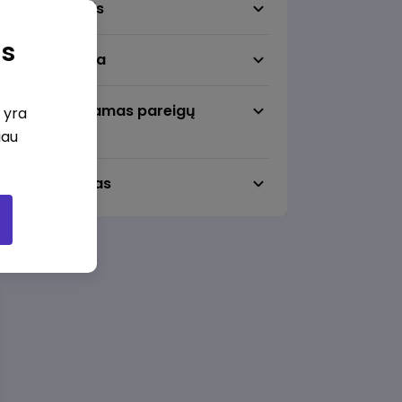
Darbo sritis
as
Darbo vieta
Pageidaujamas pareigų
i yra
lygmuo
iau
Darbo laikas