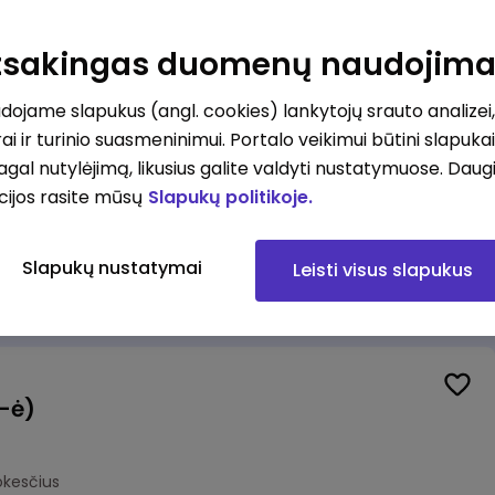
Veiklos užtikrinimo ir atitikties vyr. ekspertas (-ė) (Kaunas) (Kaunas, LT)
unas
Atsakingas duomenų naudojim
okesčius
ojame slapukus (angl. cookies) lankytojų srauto analizei,
ai ir turinio suasmeninimui. Portalo veikimui būtini slapuka
pagal nutylėjimą, likusius galite valdyti nustatymuose. Daug
cijos rasite mūsų
Slapukų politikoje.
Veiklos užtikrinimo ir atitikties vyr. ekspertas (-ė) (Klaipėda) (Klaipėda, LT)
ipėda
Slapukų nustatymai
Leisti visus slapukus
okesčius
(-ė)
okesčius