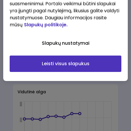
suasmeninimui. Portalo veikimui būtini slapukai
yra įjungti pagal nutylėjimą, likusius galite valdyti
Veiklos sritis:
nustatymuose. Daugiau informacijos rasite
Statyba / Nekilnojamasis turtas
mūsų
Slapukų politikoje.
Adresas:
Žvalgų g. 8, UTENA
Slapukų nustatymai
Leisti visus slapukus
Papildoma informacija
Vidutinė alga