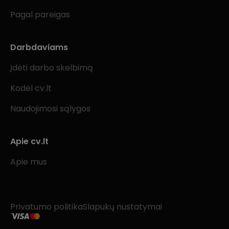
Pagal pareigas
Darbdaviams
Įdėti darbo skelbimą
Kodėl cv.lt
Naudojimosi sąlygos
Apie cv.lt
Apie mus
Privatumo politika
Slapukų nustatymai