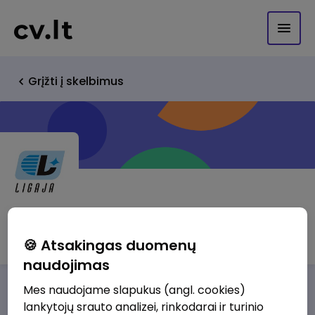
Grįžti į skelbimus
Ligaja, UAB
🍪 Atsakingas duomenų
naudojimas
Mes naudojame slapukus (angl. cookies)
Darbo pasiūlymai
Apie mus
Privalumai
lankytojų srauto analizei, rinkodarai ir turinio