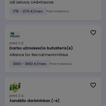
Lidl Lietuva, UAB
Kaunas
1715 - 2170 €/mėn.
Prieš mokesčius
prieš 2 d.
Darbo užmokesčio buhalteris(ė)
Alliance for Recruitment
Vilnius
3000 - 3650 €/mėn.
Prieš mokesčius
prieš 2 d.
Sandėlio darbininkas (-ė)