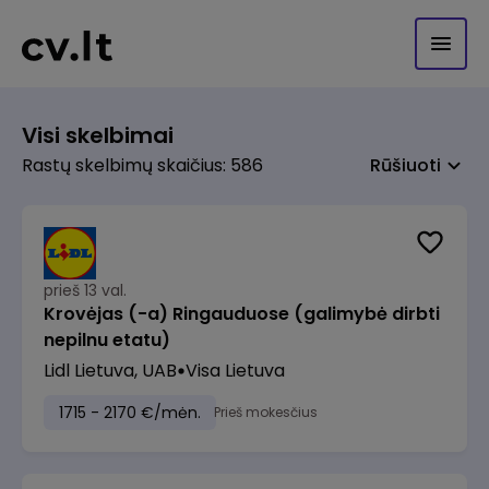
Visi skelbimai
Rastų skelbimų skaičius: 586
Rūšiuoti
prieš 13 val.
Krovėjas (-a) Ringauduose (galimybė dirbti
nepilnu etatu)
Lidl Lietuva, UAB
Visa Lietuva
1715 - 2170 €/mėn.
Prieš mokesčius