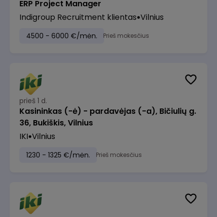
ERP Project Manager
Indigroup Recruitment klientas
Vilnius
4500 - 6000 €/mėn.
Prieš mokesčius
prieš 1 d.
Kasininkas (-ė) - pardavėjas (-a), Bičiulių g.
36, Bukiškis, Vilnius
IKI
Vilnius
1230 - 1325 €/mėn.
Prieš mokesčius