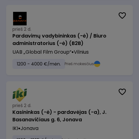
prieš 2 d.
Pardavimų vadybininkas (-ė) / Biuro
administratorius (-ė) (B2B)
UAB „Global Film Group“
Vilnius
1200 - 4000 €/mėn.
Prieš mokesčius
prieš 2 d.
Kasininkas (-ė) - pardavėjas (-a), J.
Basanavičiaus g. 6, Jonava
IKI
Jonava