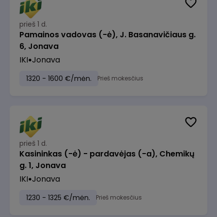
prieš 1 d.
Pamainos vadovas (-ė), J. Basanavičiaus g.
6, Jonava
IKI
Jonava
1320 - 1600 €/mėn.
Prieš mokesčius
prieš 1 d.
Kasininkas (-ė) - pardavėjas (-a), Chemikų
g. 1, Jonava
IKI
Jonava
1230 - 1325 €/mėn.
Prieš mokesčius