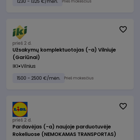
1230 - 1325 €/mėn.
Prieš mokesčius
prieš 2 d.
Užsakymų komplektuotojas (-a) Vilniuje
(Gariūnai)
IKI
Vilnius
1500 - 2500 €/mėn.
Prieš mokesčius
prieš 2 d.
Pardavėjas (-a) naujoje parduotuvėje
Rokeliuose (NEMOKAMAS TRANSPORTAS)