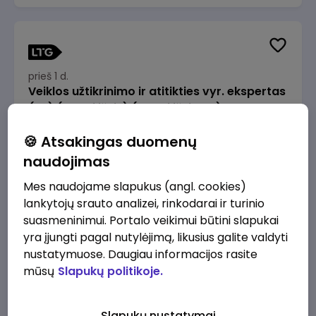
prieš 1 d.
Veiklos užtikrinimo ir atitikties vyr. ekspertas
(-ė) (Radviliškis) (Radviliškis, LT)
JSC Lithuanian Railways
Radviliškis
🍪 Atsakingas duomenų
2610 - 3910 €/mėn.
Prieš mokesčius
naudojimas
Mes naudojame slapukus (angl. cookies)
lankytojų srauto analizei, rinkodarai ir turinio
suasmeninimui. Portalo veikimui būtini slapukai
yra įjungti pagal nutylėjimą, likusius galite valdyti
prieš 1 d.
nustatymuose. Daugiau informacijos rasite
Veiklos užtikrinimo ir atitikties vyr. ekspertas
mūsų
Slapukų politikoje.
(-ė) (Kaunas) (Kaunas, LT)
JSC Lithuanian Railways
Kaunas
Slapukų nustatymai