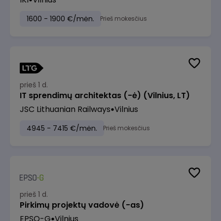
1600 - 1900 €/mėn.
Prieš mokesčius
prieš 1 d.
IT sprendimų architektas (-ė) (Vilnius, LT)
JSC Lithuanian Railways
Vilnius
4945 - 7415 €/mėn.
Prieš mokesčius
prieš 1 d.
Pirkimų projektų vadovė (-as)
EPSO-G
Vilnius