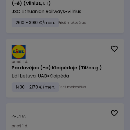
(-ė) (Vilnius, LT)
JSC Lithuanian Railways
Vilnius
2610 - 3910 €/mėn.
Prieš mokesčius
prieš 1 d.
Pardavėjas (-a) Klaipėdoje (Tilžės g.)
Lidl Lietuva, UAB
Klaipėda
1430 - 2170 €/mėn.
Prieš mokesčius
prieš 1 d.