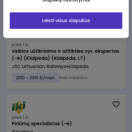
2610 - 3910 €/mėn.
Prieš mokesčius
Leisti visus slapukus
prieš 1 d.
Veiklos užtikrinimo ir atitikties vyr. ekspertas
(-ė) (Klaipėda) (Klaipėda, LT)
JSC Lithuanian Railways
Klaipėda
2610 - 3910 €/mėn.
Prieš mokesčius
prieš 1 d.
Pirkimų specialistas (-ė)
IKI
Vilnius