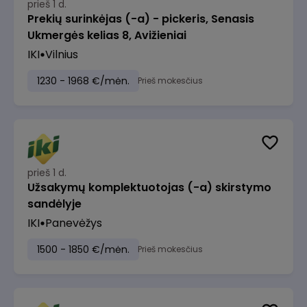
prieš 1 d.
Prekių surinkėjas (-a) - pickeris, Senasis
Ukmergės kelias 8, Avižieniai
IKI
Vilnius
1230 - 1968 €/mėn.
Prieš mokesčius
prieš 1 d.
Užsakymų komplektuotojas (-a) skirstymo
sandėlyje
IKI
Panevėžys
1500 - 1850 €/mėn.
Prieš mokesčius