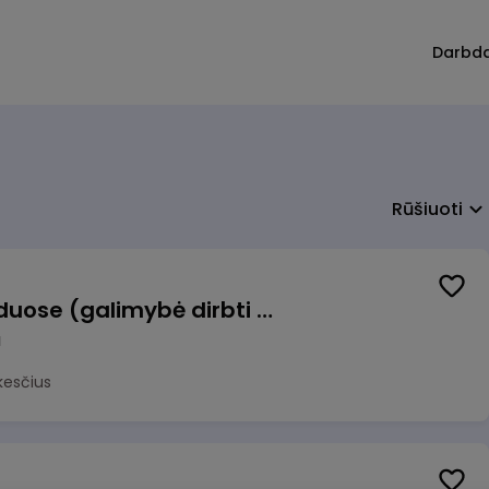
Darbd
Rūšiuoti
Krovėjas (-a) Ringauduose (galimybė dirbti nepilnu etatu)
a
kesčius