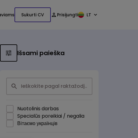
aviams
Sukurti CV
Prisijungti
LT
Išsami paieška
Nuotolinis darbas
Specialūs poreikiai / negalia
Вітаємо українців