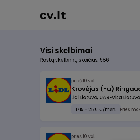
Visi skelbimai
Rastų skelbimų skaičius: 586
prieš 10 val.
Lidl Lietuva, UAB
Visa Lietuv
1715 - 2170 €/mėn.
Prieš mo
prieš 10 val.