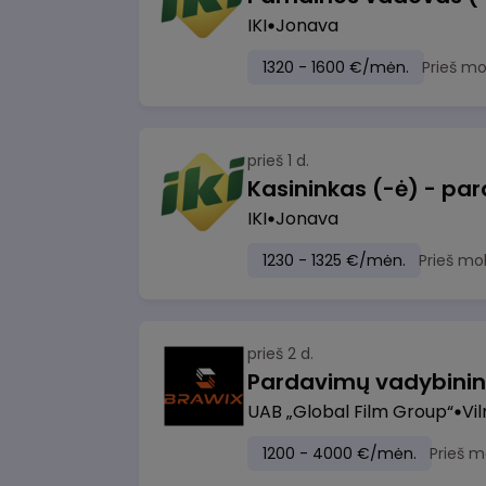
IKI
Jonava
1320 - 1600 €/mėn.
Prieš m
prieš 1 d.
IKI
Jonava
1230 - 1325 €/mėn.
Prieš mo
prieš 2 d.
UAB „Global Film Group“
Vil
1200 - 4000 €/mėn.
Prieš m