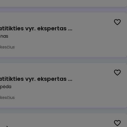
Veiklos užtikrinimo ir atitikties vyr. ekspertas (-ė) (Kaunas) (Kaunas, LT)
unas
okesčius
Veiklos užtikrinimo ir atitikties vyr. ekspertas (-ė) (Klaipėda) (Klaipėda, LT)
ipėda
okesčius