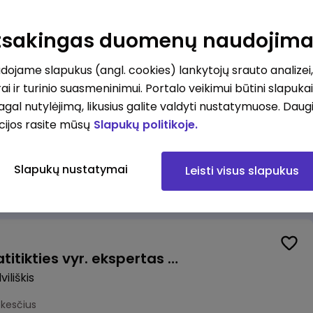
Valytojas (-a) Marijampolėje (Palangos g.) (0,25 etatu)
ė
Atsakingas duomenų naudojim
esčius
ojame slapukus (angl. cookies) lankytojų srauto analizei,
ai ir turinio suasmeninimui. Portalo veikimui būtini slapuka
pagal nutylėjimą, likusius galite valdyti nustatymuose. Daug
cijos rasite mūsų
Slapukų politikoje.
Talent Development Project Manager (fixed term - 1.5 years)
Slapukų nustatymai
Leisti visus slapukus
us
Veiklos užtikrinimo ir atitikties vyr. ekspertas (-ė) (Radviliškis) (Radviliškis, LT)
iliškis
okesčius