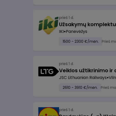
prieš 1 d.
IKI
Panevėžys
1500 - 2300 €/mėn.
Prieš m
prieš 1 d.
JSC Lithuanian Railways
Viln
2610 - 3910 €/mėn.
Prieš m
prieš 1 d.