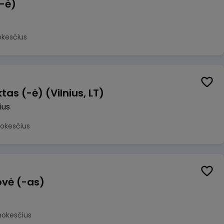
(-ė)
okesčius
as (-ė) (Vilnius, LT)
ius
mokesčius
ovė (-as)
mokesčius