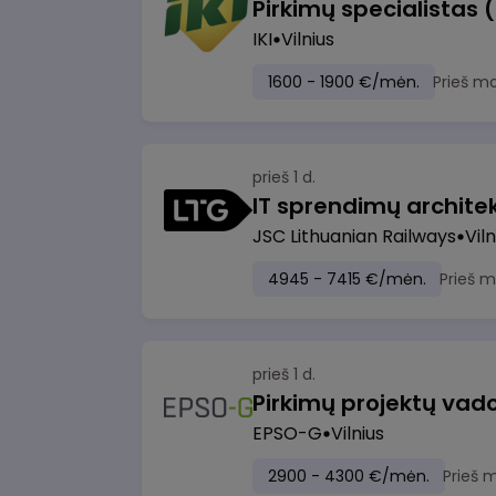
Pirkimų specialistas 
IKI
Vilnius
1600 - 1900 €/mėn.
Prieš m
prieš 1 d.
IT sprendimų architekt
JSC Lithuanian Railways
Viln
4945 - 7415 €/mėn.
Prieš 
prieš 1 d.
Pirkimų projektų vad
EPSO-G
Vilnius
2900 - 4300 €/mėn.
Prieš 