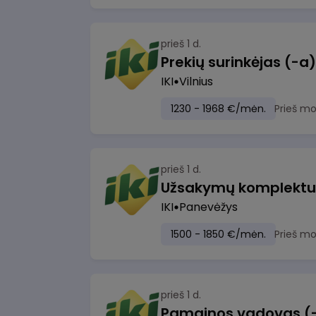
prieš 1 d.
IKI
Vilnius
1230 - 1968 €/mėn.
Prieš m
prieš 1 d.
IKI
Panevėžys
1500 - 1850 €/mėn.
Prieš m
prieš 1 d.