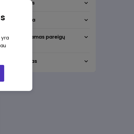
Darbo sritis
as
Darbo vieta
Pageidaujamas pareigų
i yra
lygmuo
iau
Darbo laikas