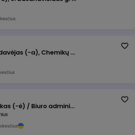
okesčius
Kasininkas (-ė) - pardavėjas (-a), Chemikų g. 1, Jonava
kesčius
Pardavimų vadybininkas (-ė) / Biuro administratorius (-ė) (B2B)
nius
okesčius