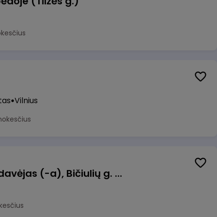
ėdoje (Tilžės g.)
okesčius
tas
Vilnius
mokesčius
Kasininkas (-ė) - pardavėjas (-a), Bičiulių g. 36, Bukiškis, Vilnius
kesčius