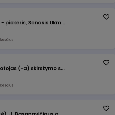
Prekių surinkėjas (-a) - pickeris, Senasis Ukmergės kelias 8, Avižieniai
okesčius
Užsakymų komplektuotojas (-a) skirstymo sandėlyje
okesčius
Pamainos vadovas (-ė), J. Basanavičiaus g. 6, Jonava