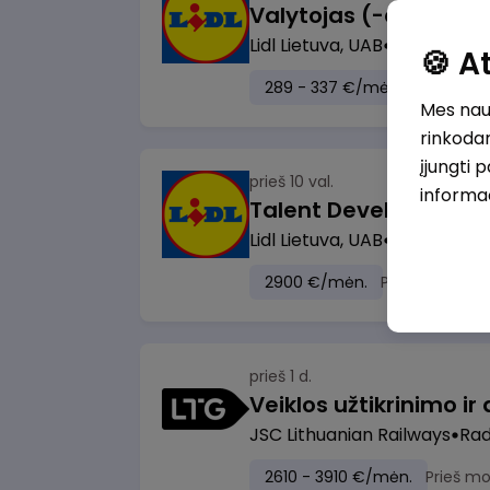
Lidl Lietuva, UAB
Marijampol
🍪 
289 - 337 €/mėn.
Prieš mok
Mes naud
rinkodar
įjungti 
prieš 10 val.
informa
Lidl Lietuva, UAB
Vilnius
2900 €/mėn.
Prieš mokesči
prieš 1 d.
JSC Lithuanian Railways
Radv
2610 - 3910 €/mėn.
Prieš m