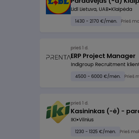
Pardavėjas (-a) Klaip
Lidl Lietuva, UAB
Klaipėda
1430 - 2170 €/mėn.
Prieš m
prieš 1 d.
ERP Project Manager
Indigroup Recruitment klien
4500 - 6000 €/mėn.
Prieš 
prieš 1 d.
IKI
Vilnius
1230 - 1325 €/mėn.
Prieš mo