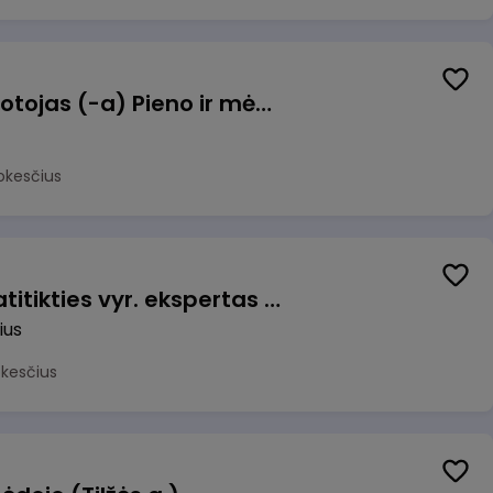
Užsakymų komplektuotojas (-a) Pieno ir mėsos sandėlyje
okesčius
Veiklos užtikrinimo ir atitikties vyr. ekspertas (-ė) (Vilnius, LT)
ius
okesčius