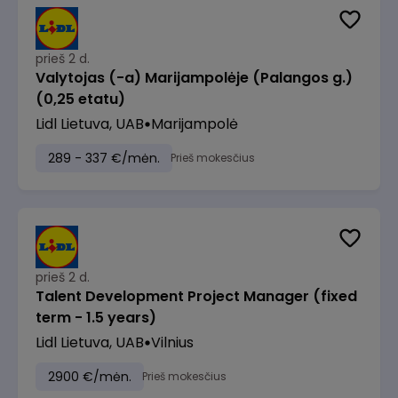
prieš 2 d.
Valytojas (-a) Marijampolėje (Palangos g.)
(0,25 etatu)
Lidl Lietuva, UAB
Marijampolė
289 - 337 €/mėn.
Prieš mokesčius
prieš 2 d.
Talent Development Project Manager (fixed
term - 1.5 years)
Lidl Lietuva, UAB
Vilnius
2900 €/mėn.
Prieš mokesčius