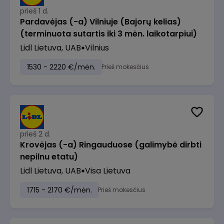
prieš 1 d.
Pardavėjas (-a) Vilniuje (Bajorų kelias)
(terminuota sutartis iki 3 mėn. laikotarpiui)
Lidl Lietuva, UAB
Vilnius
1530 - 2220 €/mėn.
Prieš mokesčius
prieš 2 d.
Krovėjas (-a) Ringauduose (galimybė dirbti
nepilnu etatu)
Lidl Lietuva, UAB
Visa Lietuva
1715 - 2170 €/mėn.
Prieš mokesčius