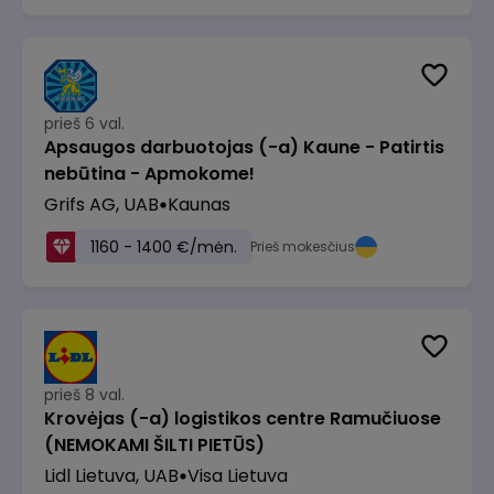
prieš 6 val.
Apsaugos darbuotojas (-a) Kaune - Patirtis
nebūtina - Apmokome!
Grifs AG, UAB
Kaunas
1160 - 1400 €/mėn.
Prieš mokesčius
prieš 8 val.
Krovėjas (-a) logistikos centre Ramučiuose
(NEMOKAMI ŠILTI PIETŪS)
Lidl Lietuva, UAB
Visa Lietuva