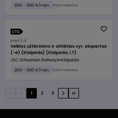
2610 - 3910 €/mėn.
Prieš mokesčius
prieš 2 d.
Veiklos užtikrinimo ir atitikties vyr. ekspertas
(-ė) (Klaipėda) (Klaipėda, LT)
JSC Lithuanian Railways
Klaipėda
2610 - 3910 €/mėn.
Prieš mokesčius
1
2
3