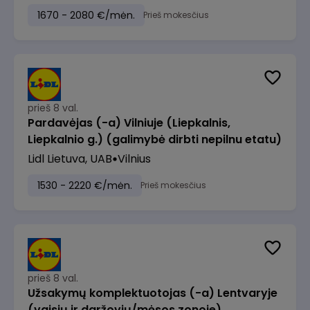
1670 - 2080 €/mėn.
Prieš mokesčius
prieš 8 val.
Pardavėjas (-a) Vilniuje (Liepkalnis,
Liepkalnio g.) (galimybė dirbti nepilnu etatu)
Lidl Lietuva, UAB
Vilnius
1530 - 2220 €/mėn.
Prieš mokesčius
prieš 8 val.
Užsakymų komplektuotojas (-a) Lentvaryje
(vaisių ir daržovių/mėsos zonoje)