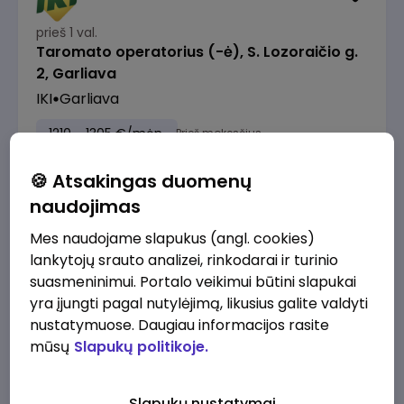
prieš 1 val.
Taromato operatorius (-ė), S. Lozoraičio g.
2, Garliava
IKI
Garliava
1210 - 1305 €/mėn.
Prieš mokesčius
🍪 Atsakingas duomenų
naudojimas
Mes naudojame slapukus (angl. cookies)
prieš 2 val.
lankytojų srauto analizei, rinkodarai ir turinio
Skaitmeninės rinkodaros specialistas
suasmeninimui. Portalo veikimui būtini slapukai
Alliance for Recruitment
Kaunas
yra įjungti pagal nutylėjimą, likusius galite valdyti
nustatymuose. Daugiau informacijos rasite
3300 - 3800 €/mėn.
Prieš mokesčius
mūsų
Slapukų politikoje.
Slapukų nustatymai