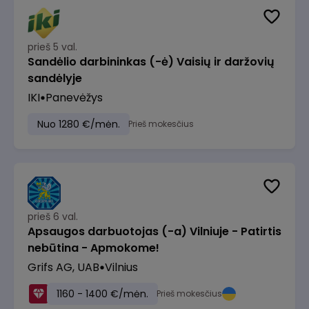
prieš 5 val.
Sandėlio darbininkas (-ė) Vaisių ir daržovių
sandėlyje
IKI
Panevėžys
Nuo 1280 €/mėn.
Prieš mokesčius
prieš 6 val.
Apsaugos darbuotojas (-a) Vilniuje - Patirtis
nebūtina - Apmokome!
Grifs AG, UAB
Vilnius
1160 - 1400 €/mėn.
Prieš mokesčius