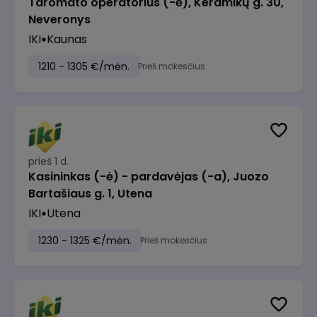
Taromato operatorius (-ė), Keramikų g. 30,
Neveronys
IKI
Kaunas
1210 - 1305 €/mėn.
Prieš mokesčius
prieš 1 d.
Kasininkas (-ė) - pardavėjas (-a), Juozo
Bartašiaus g. 1, Utena
IKI
Utena
1230 - 1325 €/mėn.
Prieš mokesčius