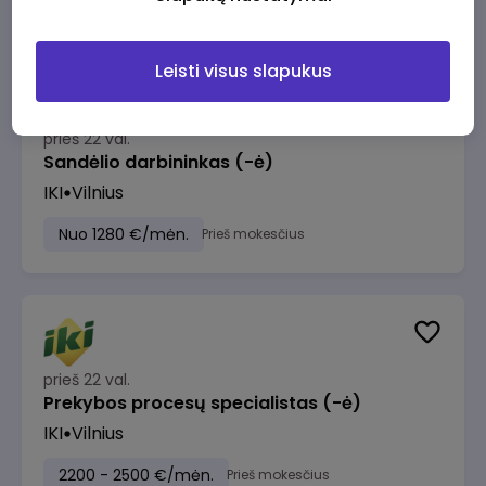
Leisti visus slapukus
prieš 22 val.
Sandėlio darbininkas (-ė)
IKI
Vilnius
Nuo 1280 €/mėn.
Prieš mokesčius
prieš 22 val.
Prekybos procesų specialistas (-ė)
IKI
Vilnius
2200 - 2500 €/mėn.
Prieš mokesčius