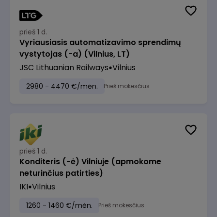
prieš 1 d.
Vyriausiasis automatizavimo sprendimų
vystytojas (-a) (Vilnius, LT)
JSC Lithuanian Railways
Vilnius
2980 - 4470 €/mėn.
Prieš mokesčius
prieš 1 d.
Konditeris (-ė) Vilniuje (apmokome
neturinčius patirties)
IKI
Vilnius
1260 - 1460 €/mėn.
Prieš mokesčius