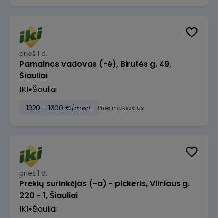
prieš 1 d.
Pamainos vadovas (-ė), Birutės g. 49,
Šiauliai
IKI
Šiauliai
1320 - 1600 €/mėn.
Prieš mokesčius
prieš 1 d.
Prekių surinkėjas (-a) - pickeris, Vilniaus g.
220 - 1, Šiauliai
IKI
Šiauliai