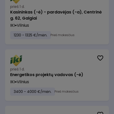
prieš 1 d.
Kasininkas (-ė) - pardavėjas (-a), Centrinė
g. 62, Galgiai
IKI
Vilnius
1230 - 1325 €/mėn.
Prieš mokesčius
prieš 1 d.
Energetikos projektų vadovas (-ė)
IKI
Vilnius
3400 - 4000 €/mėn.
Prieš mokesčius