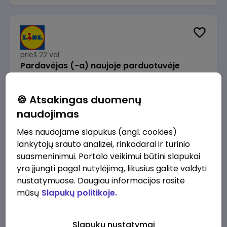
prieš 22 val.
Pardavėjas (-a) naujoje parduotuvėje
Rokeliuose (NEMOKAMAS TRANSPORTAS)
Lidl Lietuva, UAB
Kaunas
🍪 Atsakingas duomenų
1715 - 2170 €/mėn.
Prieš mokesčius
naudojimas
Mes naudojame slapukus (angl. cookies)
lankytojų srauto analizei, rinkodarai ir turinio
suasmeninimui. Portalo veikimui būtini slapukai
yra įjungti pagal nutylėjimą, likusius galite valdyti
prieš 22 val.
nustatymuose. Daugiau informacijos rasite
Darbo užmokesčio buhalteris(ė)
mūsų
Slapukų politikoje.
Alliance for Recruitment
Vilnius
3000 - 3650 €/mėn.
Slapukų nustatymai
Prieš mokesčius