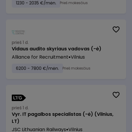
1230 - 2035 €/mėn.
Prieš mokesčius
prieš 1 d.
Vidaus audito skyriaus vadovas (-ė)
Alliance for Recruitment
Vilnius
6200 - 7800 €/mėn.
Prieš mokesčius
prieš 1 d.
Vyr. IT pagalbos specialistas (-ė) (Vilnius,
LT)
JSC Lithuanian Railways
Vilnius