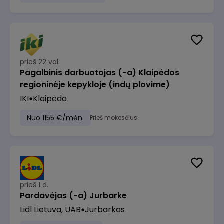
prieš 22 val.
Pagalbinis darbuotojas (-a) Klaipėdos
regioninėje kepykloje (indų plovime)
IKI
Klaipėda
Nuo 1155 €/mėn.
Prieš mokesčius
prieš 1 d.
Pardavėjas (-a) Jurbarke
Lidl Lietuva, UAB
Jurbarkas