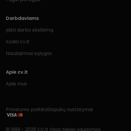
Darbdaviams
Įdėti darbo skelbimą
Kodėl cv.lt
Naudojimosi sąlygos
Apie cv.lt
Apie mus
Privatumo politika
Slapukų nustatymai
© 1999 - 2026 CV.lt Visos teisės saugomos