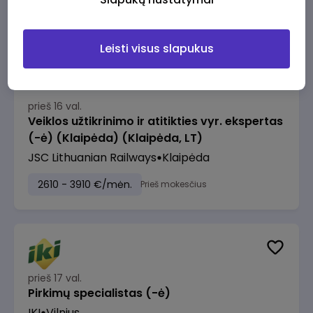
2610 - 3910 €/mėn.
Prieš mokesčius
Leisti visus slapukus
prieš 16 val.
Veiklos užtikrinimo ir atitikties vyr. ekspertas
(-ė) (Klaipėda) (Klaipėda, LT)
JSC Lithuanian Railways
Klaipėda
2610 - 3910 €/mėn.
Prieš mokesčius
prieš 17 val.
Pirkimų specialistas (-ė)
IKI
Vilnius