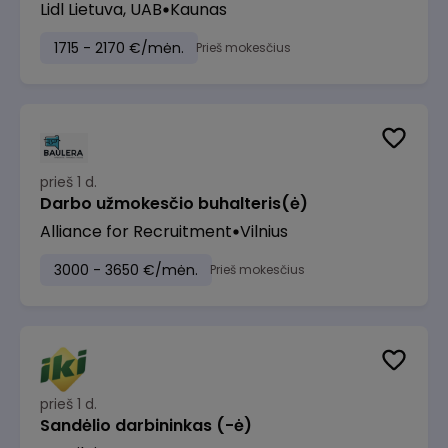
Lidl Lietuva, UAB
Kaunas
1715 - 2170 €/mėn.
Prieš mokesčius
prieš 1 d.
Darbo užmokesčio buhalteris(ė)
Alliance for Recruitment
Vilnius
3000 - 3650 €/mėn.
Prieš mokesčius
prieš 1 d.
Sandėlio darbininkas (-ė)