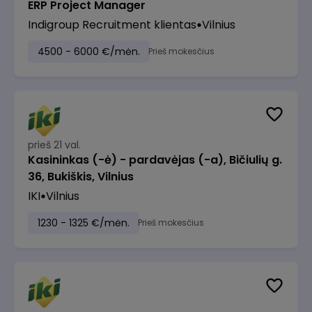
ERP Project Manager
Indigroup Recruitment klientas
Vilnius
4500 - 6000 €/mėn.
Prieš mokesčius
prieš 21 val.
Kasininkas (-ė) - pardavėjas (-a), Bičiulių g.
36, Bukiškis, Vilnius
IKI
Vilnius
1230 - 1325 €/mėn.
Prieš mokesčius