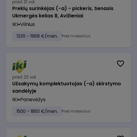
prieš 21 val.
Prekių surinkėjas (-a) - pickeris, Senasis
Ukmergės kelias 8, Avižieniai
IKI
Vilnius
1230 - 1968 €/mėn.
Prieš mokesčius
prieš 23 val.
Užsakymų komplektuotojas (-a) skirstymo
sandėlyje
IKI
Panevėžys
1500 - 1850 €/mėn.
Prieš mokesčius