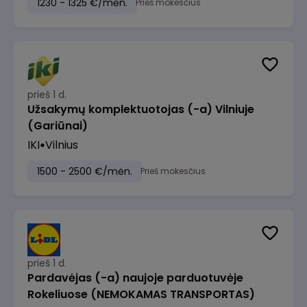
1230 - 1325 €/mėn.
Prieš mokesčius
prieš 1 d.
Užsakymų komplektuotojas (-a) Vilniuje
(Gariūnai)
IKI
Vilnius
1500 - 2500 €/mėn.
Prieš mokesčius
prieš 1 d.
Pardavėjas (-a) naujoje parduotuvėje
Rokeliuose (NEMOKAMAS TRANSPORTAS)