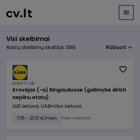
Visi skelbimai
Rastų skelbimų skaičius: 586
Rūšiuoti
prieš 2 val.
Krovėjas (-a) Ringauduose (galimybė dirbti
nepilnu etatu)
Lidl Lietuva, UAB
Visa Lietuva
1715 - 2170 €/mėn.
Prieš mokesčius