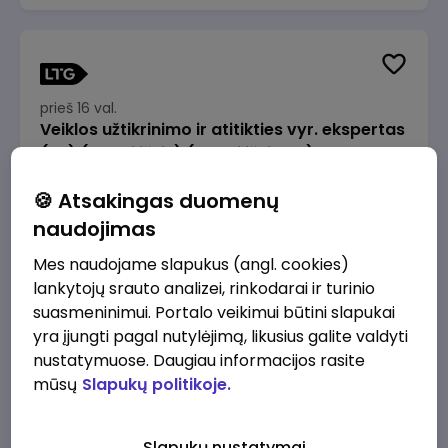
prieš 16 val.
Veiklos užtikrinimo ir atitikties vyr. ekspertas
(-ė) (Radviliškis) (Radviliškis, LT)
JSC Lithuanian Railways
Radviliškis
🍪 Atsakingas duomenų
2610 - 3910 €/mėn.
Prieš mokesčius
naudojimas
Mes naudojame slapukus (angl. cookies)
lankytojų srauto analizei, rinkodarai ir turinio
suasmeninimui. Portalo veikimui būtini slapukai
yra įjungti pagal nutylėjimą, likusius galite valdyti
prieš 16 val.
nustatymuose. Daugiau informacijos rasite
Veiklos užtikrinimo ir atitikties vyr. ekspertas
mūsų
Slapukų politikoje.
(-ė) (Kaunas) (Kaunas, LT)
JSC Lithuanian Railways
Kaunas
Slapukų nustatymai