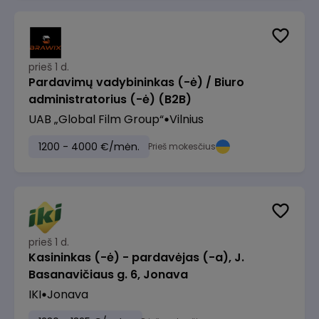
prieš 1 d.
Pardavimų vadybininkas (-ė) / Biuro
administratorius (-ė) (B2B)
UAB „Global Film Group“
Vilnius
1200 - 4000 €/mėn.
Prieš mokesčius
prieš 1 d.
Kasininkas (-ė) - pardavėjas (-a), J.
Basanavičiaus g. 6, Jonava
IKI
Jonava