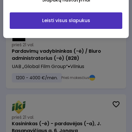
1230 - 1325 €/mėn.
Prieš mokesčius
Leisti visus slapukus
prieš 21 val.
Pardavimų vadybininkas (-ė) / Biuro
administratorius (-ė) (B2B)
UAB „Global Film Group“
Vilnius
1200 - 4000 €/mėn.
Prieš mokesčius
prieš 21 val.
Kasininkas (-ė) - pardavėjas (-a), J.
Basanavičiaus g. 6, Jonava