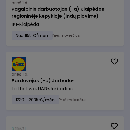
prieš 1 d.
Pagalbinis darbuotojas (-a) Klaipėdos
regioninėje kepykloje (indų plovime)
IKI
Klaipėda
Nuo 1155 €/mėn.
Prieš mokesčius
prieš 1 d.
Pardavėjas (-a) Jurbarke
Lidl Lietuva, UAB
Jurbarkas
1230 - 2035 €/mėn.
Prieš mokesčius