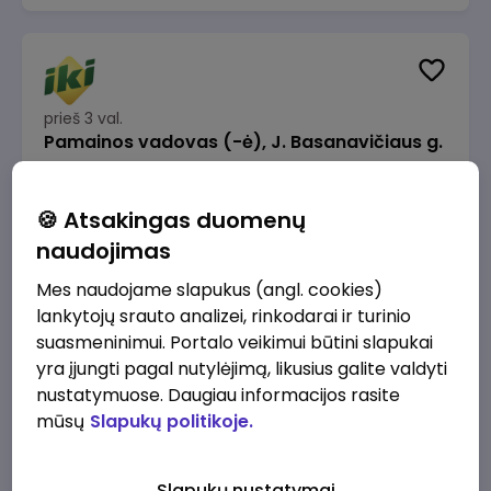
prieš 3 val.
Pamainos vadovas (-ė), J. Basanavičiaus g.
6, Jonava
IKI
Jonava
🍪 Atsakingas duomenų
1320 - 1600 €/mėn.
Prieš mokesčius
naudojimas
Mes naudojame slapukus (angl. cookies)
lankytojų srauto analizei, rinkodarai ir turinio
suasmeninimui. Portalo veikimui būtini slapukai
yra įjungti pagal nutylėjimą, likusius galite valdyti
prieš 3 val.
nustatymuose. Daugiau informacijos rasite
Kasininkas (-ė) - pardavėjas (-a), Chemikų
mūsų
Slapukų politikoje.
g. 1, Jonava
IKI
Jonava
Slapukų nustatymai