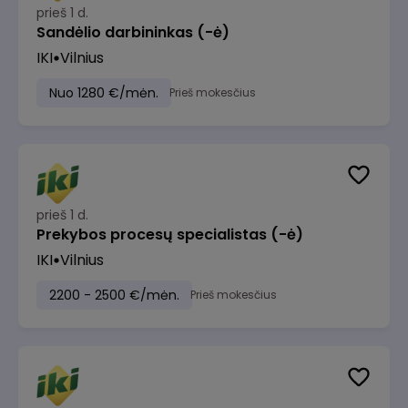
prieš 1 d.
Sandėlio darbininkas (-ė)
IKI
Vilnius
Nuo 1280 €/mėn.
Prieš mokesčius
prieš 1 d.
Prekybos procesų specialistas (-ė)
IKI
Vilnius
2200 - 2500 €/mėn.
Prieš mokesčius