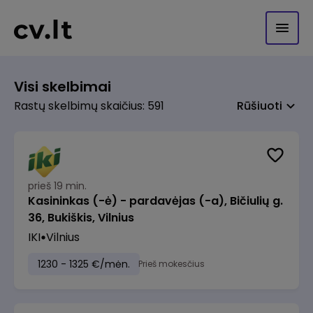
Visi skelbimai
Rastų skelbimų skaičius: 591
Rūšiuoti
prieš 19 min.
Kasininkas (-ė) - pardavėjas (-a), Bičiulių g.
36, Bukiškis, Vilnius
IKI
Vilnius
1230 - 1325 €/mėn.
Prieš mokesčius