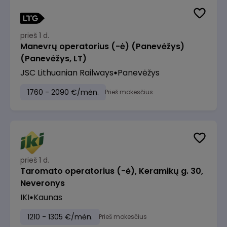
prieš 1 d.
Manevrų operatorius (-ė) (Panevėžys)
(Panevėžys, LT)
JSC Lithuanian Railways
Panevėžys
1760 - 2090 €/mėn.
Prieš mokesčius
prieš 1 d.
Taromato operatorius (-ė), Keramikų g. 30,
Neveronys
IKI
Kaunas
1210 - 1305 €/mėn.
Prieš mokesčius