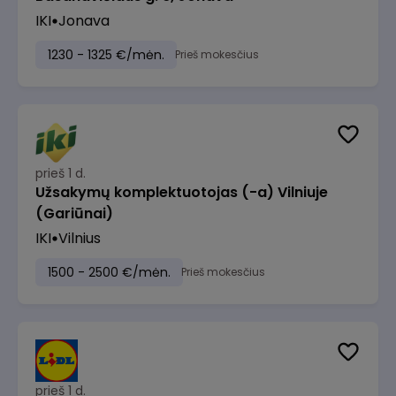
IKI
Jonava
1230 - 1325 €/mėn.
Prieš mokesčius
prieš 1 d.
Užsakymų komplektuotojas (-a) Vilniuje
(Gariūnai)
IKI
Vilnius
1500 - 2500 €/mėn.
Prieš mokesčius
prieš 1 d.