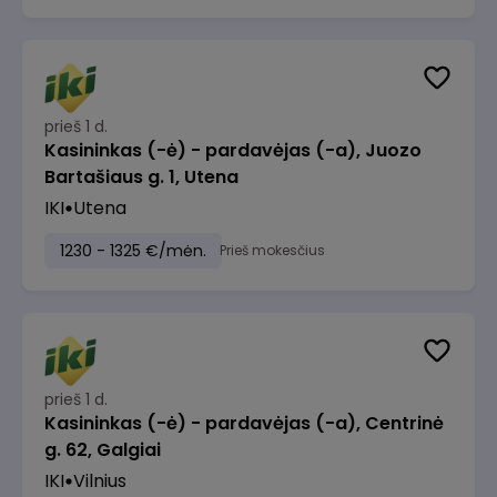
prieš 1 d.
Kasininkas (-ė) - pardavėjas (-a), Juozo
Bartašiaus g. 1, Utena
IKI
Utena
1230 - 1325 €/mėn.
Prieš mokesčius
prieš 1 d.
Kasininkas (-ė) - pardavėjas (-a), Centrinė
g. 62, Galgiai
IKI
Vilnius