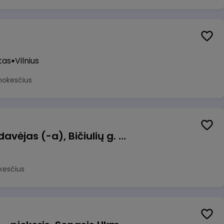
tas
Vilnius
mokesčius
Kasininkas (-ė) - pardavėjas (-a), Bičiulių g. 36, Bukiškis, Vilnius
kesčius