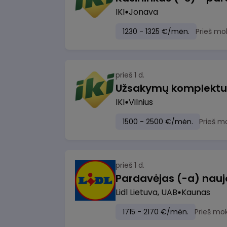
IKI
Jonava
1230 - 1325 €/mėn.
Prieš mo
prieš 1 d.
IKI
Vilnius
1500 - 2500 €/mėn.
Prieš m
prieš 1 d.
Lidl Lietuva, UAB
Kaunas
1715 - 2170 €/mėn.
Prieš mo