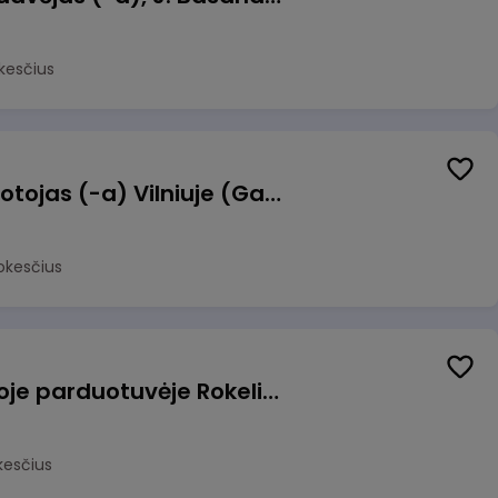
kesčius
Užsakymų komplektuotojas (-a) Vilniuje (Gariūnai)
okesčius
Pardavėjas (-a) naujoje parduotuvėje Rokeliuose (NEMOKAMAS TRANSPORTAS)
kesčius