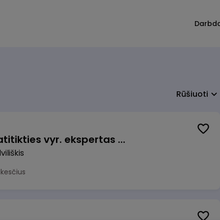
Darbd
Rūšiuoti
Veiklos užtikrinimo ir atitikties vyr. ekspertas (-ė) (Radviliškis) (Radviliškis, LT)
iliškis
okesčius