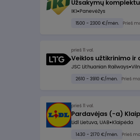
IKI
Panevėžys
1500 - 2300 €/mėn.
Prieš m
prieš 11 val.
JSC Lithuanian Railways
Viln
2610 - 3910 €/mėn.
Prieš m
prieš 11 val.
Pardavėjas (-a) Klaip
Lidl Lietuva, UAB
Klaipėda
1430 - 2170 €/mėn.
Prieš m