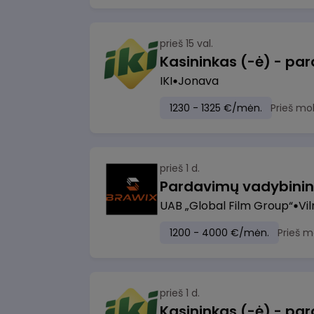
prieš 15 val.
IKI
Jonava
1230 - 1325 €/mėn.
Prieš mo
prieš 1 d.
UAB „Global Film Group“
Vil
1200 - 4000 €/mėn.
Prieš m
prieš 1 d.