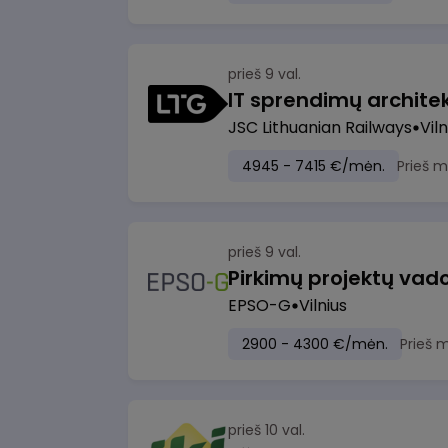
prieš 9 val.
IT sprendimų architekt
JSC Lithuanian Railways
Viln
4945 - 7415 €/mėn.
Prieš 
prieš 9 val.
Pirkimų projektų vad
EPSO-G
Vilnius
2900 - 4300 €/mėn.
Prieš 
prieš 10 val.