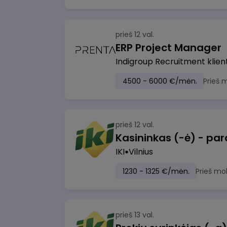
prieš 12 val.
ERP Project Manager
Indigroup Recruitment klien
4500 - 6000 €/mėn.
Prieš 
prieš 12 val.
IKI
Vilnius
1230 - 1325 €/mėn.
Prieš mo
prieš 13 val.