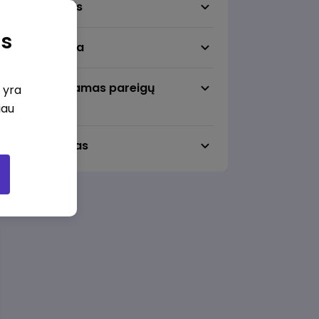
Darbo sritis
as
Darbo vieta
Pageidaujamas pareigų
i yra
lygmuo
iau
Darbo laikas