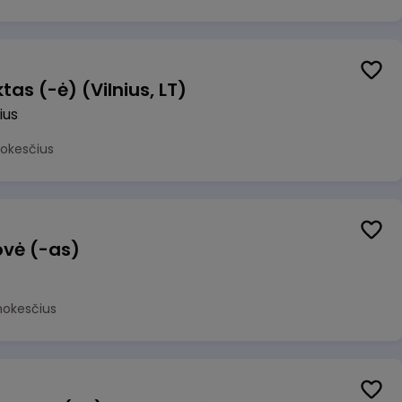
as (-ė) (Vilnius, LT)
ius
mokesčius
ovė (-as)
mokesčius