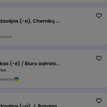
Kasininkas (-ė) - pardavėjas (-a), Chemikų g. 1, Jonava
kesčius
Pardavimų vadybininkas (-ė) / Biuro administratorius (-ė) (B2B)
nius
okesčius
Kasininkas (-ė) - pardavėjas (-a), J. Basanavičiaus g. 6, Jonava