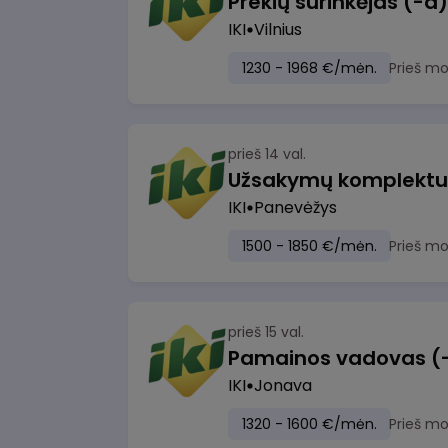
IKI
Vilnius
1230 - 1968 €/mėn.
Prieš m
prieš 14 val.
IKI
Panevėžys
1500 - 1850 €/mėn.
Prieš m
prieš 15 val.
IKI
Jonava
1320 - 1600 €/mėn.
Prieš m