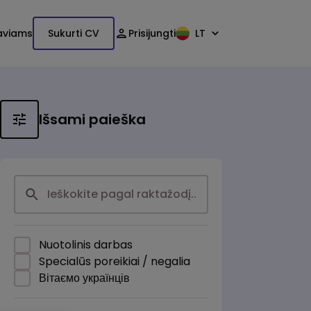
aviams
Sukurti CV
Prisijungti
LT
Išsami paieška
Nuotolinis darbas
Specialūs poreikiai / negalia
Вітаємо українців