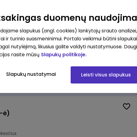
Veiklos užtikrinimo ir atitikties vyr. ekspertas (-ė) (Kaunas) (Kaunas, LT)
unas
Atsakingas duomenų naudojim
okesčius
ojame slapukus (angl. cookies) lankytojų srauto analizei,
ai ir turinio suasmeninimui. Portalo veikimui būtini slapuka
pagal nutylėjimą, likusius galite valdyti nustatymuose. Daug
cijos rasite mūsų
Slapukų politikoje.
Veiklos užtikrinimo ir atitikties vyr. ekspertas (-ė) (Klaipėda) (Klaipėda, LT)
ipėda
Slapukų nustatymai
Leisti visus slapukus
okesčius
(-ė)
okesčius