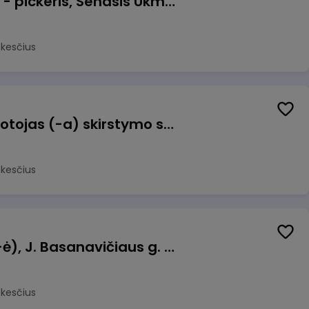
Prekių surinkėjas (-a) - pickeris, Senasis Ukmergės kelias 8, Avižieniai
okesčius
Užsakymų komplektuotojas (-a) skirstymo sandėlyje
okesčius
Pamainos vadovas (-ė), J. Basanavičiaus g. 6, Jonava
okesčius