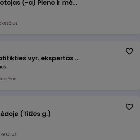
Užsakymų komplektuotojas (-a) Pieno ir mėsos sandėlyje
okesčius
Veiklos užtikrinimo ir atitikties vyr. ekspertas (-ė) (Vilnius, LT)
ius
okesčius
ėdoje (Tilžės g.)
okesčius