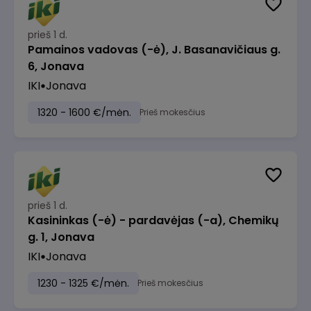
prieš 1 d.
Pamainos vadovas (-ė), J. Basanavičiaus g.
6, Jonava
IKI
Jonava
1320 - 1600 €/mėn.
Prieš mokesčius
prieš 1 d.
Kasininkas (-ė) - pardavėjas (-a), Chemikų
g. 1, Jonava
IKI
Jonava
1230 - 1325 €/mėn.
Prieš mokesčius