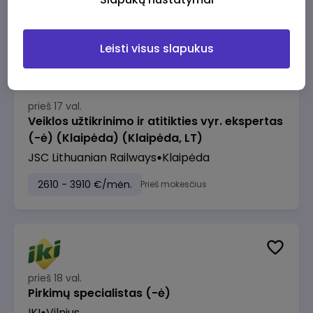
2610 - 3910 €/mėn.
Prieš mokesčius
Leisti visus slapukus
prieš 17 val.
Veiklos užtikrinimo ir atitikties vyr. ekspertas
(-ė) (Klaipėda) (Klaipėda, LT)
JSC Lithuanian Railways
Klaipėda
2610 - 3910 €/mėn.
Prieš mokesčius
prieš 18 val.
Pirkimų specialistas (-ė)
IKI
Vilnius