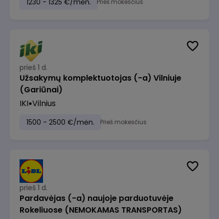
1230 - 1325 €/mėn.
Prieš mokesčius
prieš 1 d.
Užsakymų komplektuotojas (-a) Vilniuje
(Gariūnai)
IKI
Vilnius
1500 - 2500 €/mėn.
Prieš mokesčius
prieš 1 d.
Pardavėjas (-a) naujoje parduotuvėje
Rokeliuose (NEMOKAMAS TRANSPORTAS)