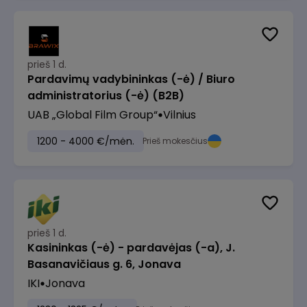
prieš 1 d.
Pardavimų vadybininkas (-ė) / Biuro
administratorius (-ė) (B2B)
UAB „Global Film Group“
Vilnius
1200 - 4000 €/mėn.
Prieš mokesčius
prieš 1 d.
Kasininkas (-ė) - pardavėjas (-a), J.
Basanavičiaus g. 6, Jonava
IKI
Jonava