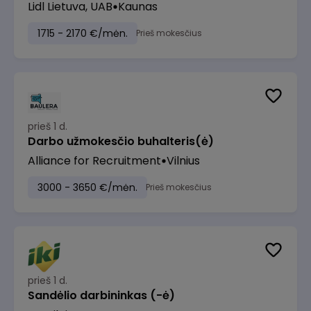
Lidl Lietuva, UAB
Kaunas
1715 - 2170 €/mėn.
Prieš mokesčius
prieš 1 d.
Darbo užmokesčio buhalteris(ė)
Alliance for Recruitment
Vilnius
3000 - 3650 €/mėn.
Prieš mokesčius
prieš 1 d.
Sandėlio darbininkas (-ė)