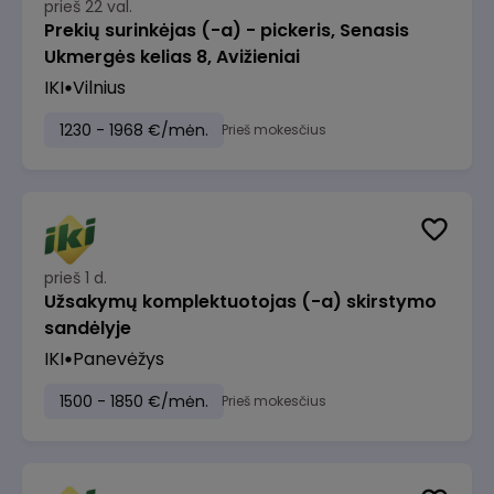
prieš 22 val.
Prekių surinkėjas (-a) - pickeris, Senasis
Ukmergės kelias 8, Avižieniai
IKI
Vilnius
1230 - 1968 €/mėn.
Prieš mokesčius
prieš 1 d.
Užsakymų komplektuotojas (-a) skirstymo
sandėlyje
IKI
Panevėžys
1500 - 1850 €/mėn.
Prieš mokesčius