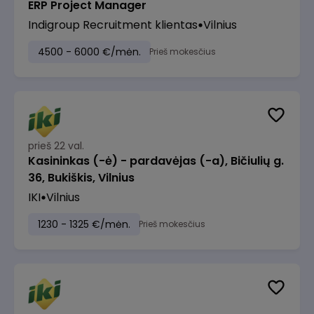
ERP Project Manager
Indigroup Recruitment klientas
Vilnius
4500 - 6000 €/mėn.
Prieš mokesčius
prieš 22 val.
Kasininkas (-ė) - pardavėjas (-a), Bičiulių g.
36, Bukiškis, Vilnius
IKI
Vilnius
1230 - 1325 €/mėn.
Prieš mokesčius