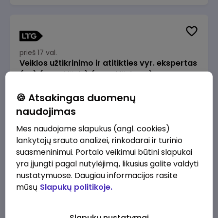
prieš 17 val.
Veiklos užtikrinimo ir atitikties vyr. ekspertas
(-ė) (Radviliškis) (Radviliškis, LT)
JSC Lithuanian Railways
Radviliškis
🍪 Atsakingas duomenų
2610 - 3910 €/mėn.
Prieš mokesčius
naudojimas
Mes naudojame slapukus (angl. cookies)
lankytojų srauto analizei, rinkodarai ir turinio
suasmeninimui. Portalo veikimui būtini slapukai
yra įjungti pagal nutylėjimą, likusius galite valdyti
prieš 17 val.
nustatymuose. Daugiau informacijos rasite
Veiklos užtikrinimo ir atitikties vyr. ekspertas
mūsų
Slapukų politikoje.
(-ė) (Kaunas) (Kaunas, LT)
JSC Lithuanian Railways
Kaunas
Slapukų nustatymai