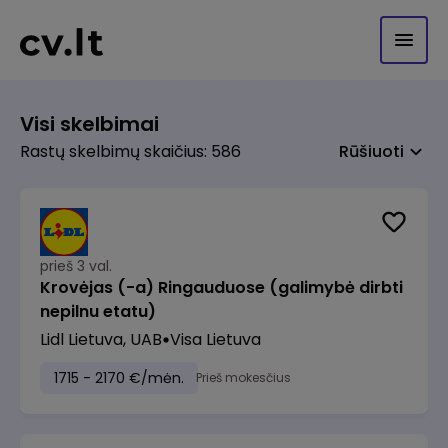
Visi skelbimai
Rastų skelbimų skaičius: 586
Rūšiuoti
prieš 3 val.
Krovėjas (-a) Ringauduose (galimybė dirbti
nepilnu etatu)
Lidl Lietuva, UAB
Visa Lietuva
1715 - 2170 €/mėn.
Prieš mokesčius