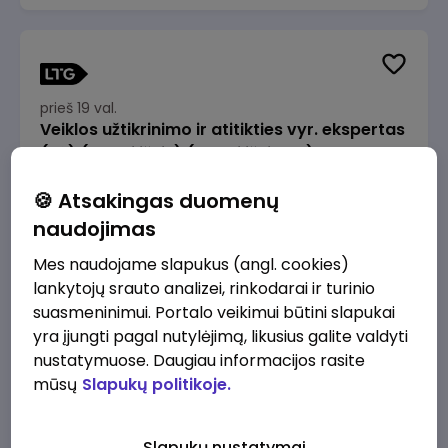
prieš 19 val.
Veiklos užtikrinimo ir atitikties vyr. ekspertas
(-ė) (Radviliškis) (Radviliškis, LT)
JSC Lithuanian Railways
Radviliškis
🍪 Atsakingas duomenų
2610 - 3910 €/mėn.
Prieš mokesčius
naudojimas
Mes naudojame slapukus (angl. cookies)
lankytojų srauto analizei, rinkodarai ir turinio
suasmeninimui. Portalo veikimui būtini slapukai
yra įjungti pagal nutylėjimą, likusius galite valdyti
prieš 19 val.
nustatymuose. Daugiau informacijos rasite
Veiklos užtikrinimo ir atitikties vyr. ekspertas
mūsų
Slapukų politikoje.
(-ė) (Kaunas) (Kaunas, LT)
JSC Lithuanian Railways
Kaunas
Slapukų nustatymai