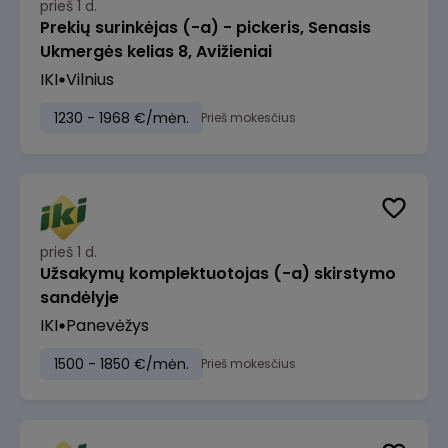
prieš 1 d.
Prekių surinkėjas (-a) - pickeris, Senasis
Ukmergės kelias 8, Avižieniai
IKI
Vilnius
1230 - 1968 €/mėn.
Prieš mokesčius
prieš 1 d.
Užsakymų komplektuotojas (-a) skirstymo
sandėlyje
IKI
Panevėžys
1500 - 1850 €/mėn.
Prieš mokesčius