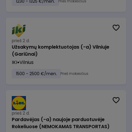
1230 - 1325 €/mėn.
Prieš mokesčius
prieš 2 d.
Užsakymų komplektuotojas (-a) Vilniuje
(Gariūnai)
IKI
Vilnius
1500 - 2500 €/mėn.
Prieš mokesčius
prieš 2 d.
Pardavėjas (-a) naujoje parduotuvėje
Rokeliuose (NEMOKAMAS TRANSPORTAS)