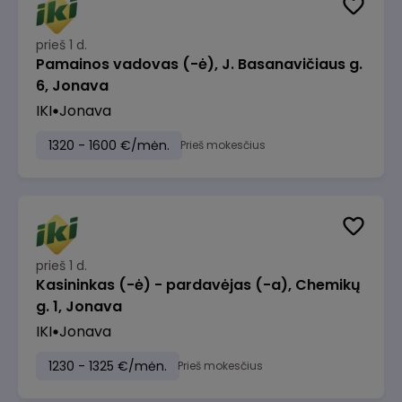
prieš 1 d.
Pamainos vadovas (-ė), J. Basanavičiaus g.
6, Jonava
IKI
Jonava
1320 - 1600 €/mėn.
Prieš mokesčius
prieš 1 d.
Kasininkas (-ė) - pardavėjas (-a), Chemikų
g. 1, Jonava
IKI
Jonava
1230 - 1325 €/mėn.
Prieš mokesčius