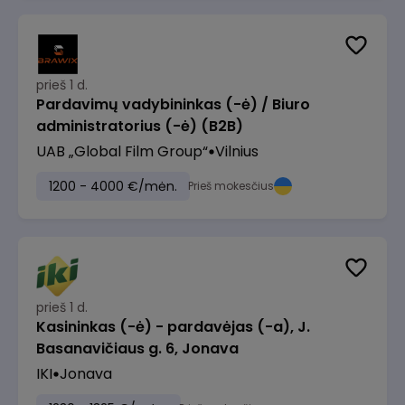
prieš 1 d.
Pardavimų vadybininkas (-ė) / Biuro
administratorius (-ė) (B2B)
UAB „Global Film Group“
Vilnius
1200 - 4000 €/mėn.
Prieš mokesčius
prieš 1 d.
Kasininkas (-ė) - pardavėjas (-a), J.
Basanavičiaus g. 6, Jonava
IKI
Jonava