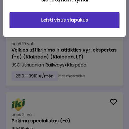
2610 - 3910 €/mėn.
Prieš mokesčius
Leisti visus slapukus
prieš 19 val.
Veiklos užtikrinimo ir atitikties vyr. ekspertas
(-ė) (Klaipėda) (Klaipėda, LT)
JSC Lithuanian Railways
Klaipėda
2610 - 3910 €/mėn.
Prieš mokesčius
prieš 21 val.
Pirkimų specialistas (-ė)
IKI
Vilnius