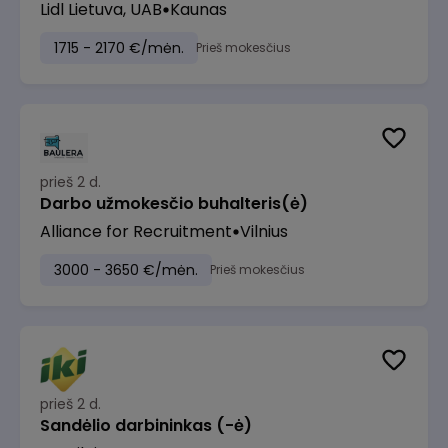
Lidl Lietuva, UAB
Kaunas
1715 - 2170 €/mėn.
Prieš mokesčius
prieš 2 d.
Darbo užmokesčio buhalteris(ė)
Alliance for Recruitment
Vilnius
3000 - 3650 €/mėn.
Prieš mokesčius
prieš 2 d.
Sandėlio darbininkas (-ė)