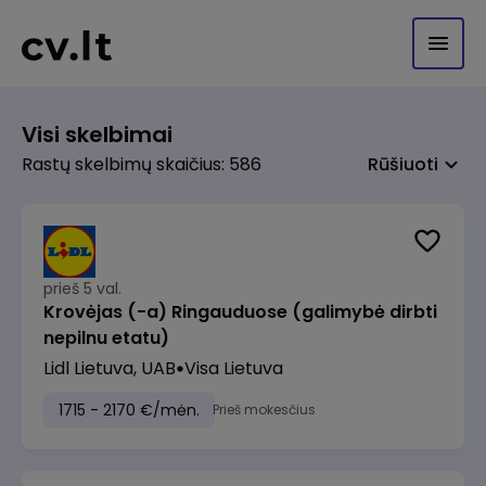
Visi skelbimai
Rastų skelbimų skaičius: 586
Rūšiuoti
prieš 5 val.
Krovėjas (-a) Ringauduose (galimybė dirbti
nepilnu etatu)
Lidl Lietuva, UAB
Visa Lietuva
1715 - 2170 €/mėn.
Prieš mokesčius