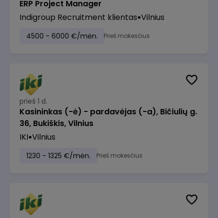
ERP Project Manager
Indigroup Recruitment klientas
Vilnius
4500 - 6000 €/mėn.
Prieš mokesčius
prieš 1 d.
Kasininkas (-ė) - pardavėjas (-a), Bičiulių g.
36, Bukiškis, Vilnius
IKI
Vilnius
1230 - 1325 €/mėn.
Prieš mokesčius