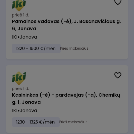
prieš 1 d.
Pamainos vadovas (-ė), J. Basanavičiaus g.
6, Jonava
IKI
Jonava
1320 - 1600 €/mėn.
Prieš mokesčius
prieš 1 d.
Kasininkas (-ė) - pardavėjas (-a), Chemikų
g. 1, Jonava
IKI
Jonava
1230 - 1325 €/mėn.
Prieš mokesčius