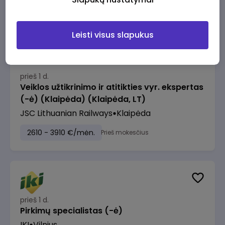
2610 - 3910 €/mėn.
Prieš mokesčius
Leisti visus slapukus
prieš 1 d.
Veiklos užtikrinimo ir atitikties vyr. ekspertas
(-ė) (Klaipėda) (Klaipėda, LT)
JSC Lithuanian Railways
Klaipėda
2610 - 3910 €/mėn.
Prieš mokesčius
prieš 1 d.
Pirkimų specialistas (-ė)
IKI
Vilnius