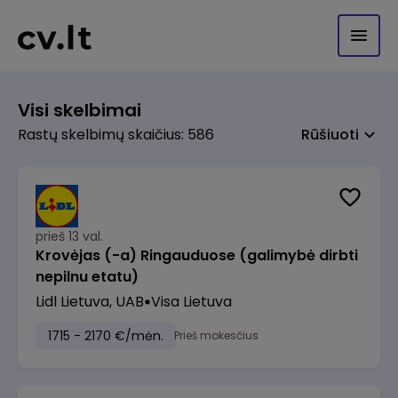
Visi skelbimai
Rastų skelbimų skaičius: 586
Rūšiuoti
prieš 13 val.
Krovėjas (-a) Ringauduose (galimybė dirbti
nepilnu etatu)
Lidl Lietuva, UAB
Visa Lietuva
1715 - 2170 €/mėn.
Prieš mokesčius