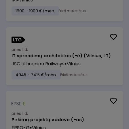
1600 - 1900 €/mėn.
Prieš mokesčius
prieš 1 d.
IT sprendimų architektas (-ė) (Vilnius, LT)
JSC Lithuanian Railways
Vilnius
4945 - 7415 €/mėn.
Prieš mokesčius
prieš 1 d.
Pirkimų projektų vadovė (-as)
EPSO-G
Vilnius