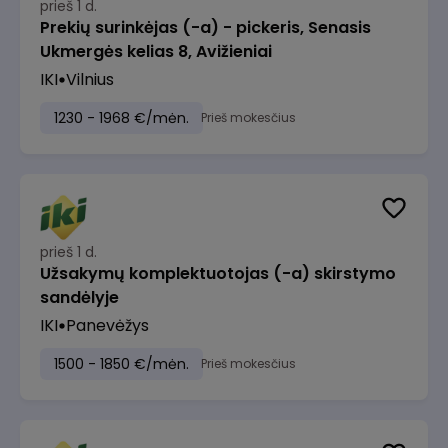
prieš 1 d.
Prekių surinkėjas (-a) - pickeris, Senasis
Ukmergės kelias 8, Avižieniai
IKI
Vilnius
1230 - 1968 €/mėn.
Prieš mokesčius
prieš 1 d.
Užsakymų komplektuotojas (-a) skirstymo
sandėlyje
IKI
Panevėžys
1500 - 1850 €/mėn.
Prieš mokesčius