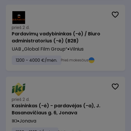
prieš 2 d.
Pardavimų vadybininkas (-ė) / Biuro
administratorius (-ė) (B2B)
UAB „Global Film Group“
Vilnius
1200 - 4000 €/mėn.
Prieš mokesčius
prieš 2 d.
Kasininkas (-ė) - pardavėjas (-a), J.
Basanavičiaus g. 6, Jonava
IKI
Jonava