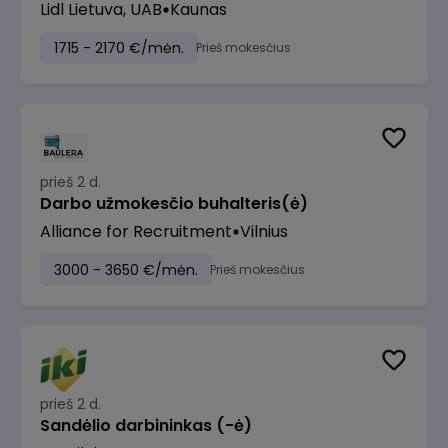
Lidl Lietuva, UAB
Kaunas
1715 - 2170 €/mėn.
Prieš mokesčius
prieš 2 d.
Darbo užmokesčio buhalteris(ė)
Alliance for Recruitment
Vilnius
3000 - 3650 €/mėn.
Prieš mokesčius
prieš 2 d.
Sandėlio darbininkas (-ė)