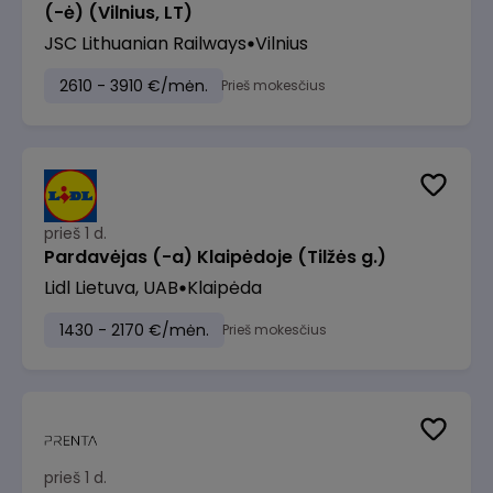
(-ė) (Vilnius, LT)
JSC Lithuanian Railways
Vilnius
2610 - 3910 €/mėn.
Prieš mokesčius
prieš 1 d.
Pardavėjas (-a) Klaipėdoje (Tilžės g.)
Lidl Lietuva, UAB
Klaipėda
1430 - 2170 €/mėn.
Prieš mokesčius
prieš 1 d.