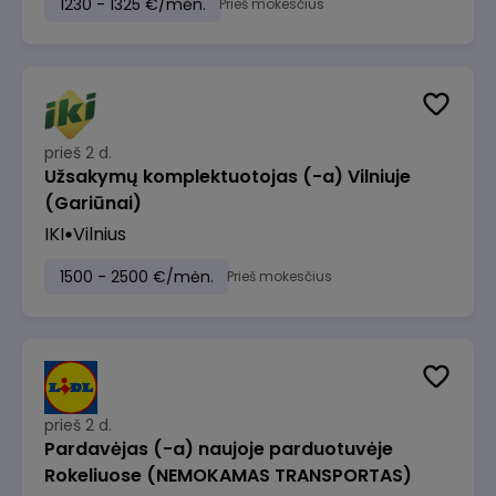
1230 - 1325 €/mėn.
Prieš mokesčius
prieš 2 d.
Užsakymų komplektuotojas (-a) Vilniuje
(Gariūnai)
IKI
Vilnius
1500 - 2500 €/mėn.
Prieš mokesčius
prieš 2 d.
Pardavėjas (-a) naujoje parduotuvėje
Rokeliuose (NEMOKAMAS TRANSPORTAS)