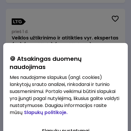
prieš 1 d.
Veiklos užtikrinimo ir atitikties vyr. ekspertas
(-ė) (Radviliškis) (Radviliškis, LT)
JSC Lithuanian Railways
Radviliškis
🍪 Atsakingas duomenų
2610 - 3910 €/mėn.
Prieš mokesčius
naudojimas
Mes naudojame slapukus (angl. cookies)
lankytojų srauto analizei, rinkodarai ir turinio
suasmeninimui. Portalo veikimui būtini slapukai
yra įjungti pagal nutylėjimą, likusius galite valdyti
prieš 1 d.
nustatymuose. Daugiau informacijos rasite
Veiklos užtikrinimo ir atitikties vyr. ekspertas
mūsų
Slapukų politikoje.
(-ė) (Kaunas) (Kaunas, LT)
JSC Lithuanian Railways
Kaunas
Slapukų nustatymai