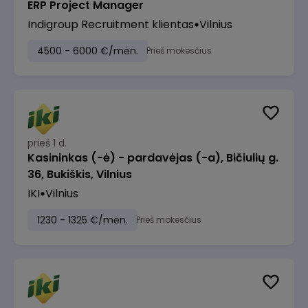
ERP Project Manager
Indigroup Recruitment klientas
Vilnius
4500 - 6000 €/mėn.
Prieš mokesčius
prieš 1 d.
Kasininkas (-ė) - pardavėjas (-a), Bičiulių g.
36, Bukiškis, Vilnius
IKI
Vilnius
1230 - 1325 €/mėn.
Prieš mokesčius