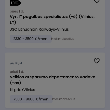
prieš 1 d.
Vyr. IT pagalbos specialistas (-ė) (Vilnius,
LT)
JSC Lithuanian Railways
Vilnius
2330 - 3500 €/mėn.
Prieš mokesčius
prieš 1 d.
Veiklos atsparumo departamento vadovė
(-as)
Litgrid
Vilnius
7500 - 9600 €/mėn.
Prieš mokesčius