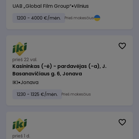
UAB „Global Film Group“
Vilnius
1200 - 4000 €/mėn.
Prieš mokesčius
prieš 22 val.
Kasininkas (-ė) - pardavėjas (-a), J.
Basanavičiaus g. 6, Jonava
IKI
Jonava
1230 - 1325 €/mėn.
Prieš mokesčius
prieš 1 d.