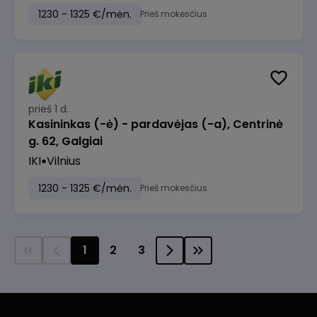
1230 - 1325 €/mėn.
Prieš mokesčius
prieš 1 d.
Kasininkas (-ė) - pardavėjas (-a), Centrinė
g. 62, Galgiai
IKI
Vilnius
1230 - 1325 €/mėn.
Prieš mokesčius
1
2
3