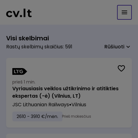
Visi skelbimai
Rastų skelbimų skaičius: 591
Rūšiuoti
prieš 1 min.
Vyriausiasis veiklos užtikrinimo ir atitikties
ekspertas (-ė) (Vilnius, LT)
JSC Lithuanian Railways
Vilnius
2610 - 3910 €/mėn.
Prieš mokesčius