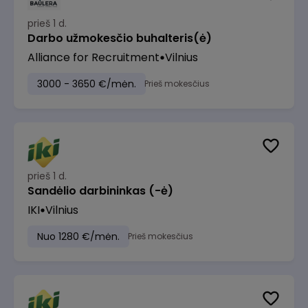
prieš 1 d.
Darbo užmokesčio buhalteris(ė)
Alliance for Recruitment
Vilnius
3000 - 3650 €/mėn.
Prieš mokesčius
prieš 1 d.
Sandėlio darbininkas (-ė)
IKI
Vilnius
Nuo 1280 €/mėn.
Prieš mokesčius