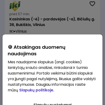
prieš 57 min.
Kasininkas (-ė) - pardavėjas (-a), Bičiulių g.
36, Bukiškis, Vilnius
IKI
Vilnius
1230 - 1325 €/mėn.
Prieš mokesčius
🍪 Atsakingas duomenų
naudojimas
Mes naudojame slapukus (angl. cookies)
lankytojų srauto analizei, rinkodarai ir turinio
prieš 1 val.
suasmeninimui. Portalo veikimui būtini slapukai
Prekių surinkėjas (-a) - pickeris, Senasis
yra įjungti pagal nutylėjimą, likusius galite valdyti
Ukmergės kelias 8, Avižieniai
nustatymuose. Daugiau informacijos rasite
IKI
Vilnius
mūsų
Slapukų politikoje.
1230 - 1968 €/mėn.
Prieš mokesčius
Slapukų nustatymai