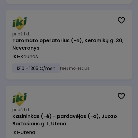
prieš 1 d.
Taromato operatorius (-ė), Keramikų g. 30,
Neveronys
IKI
Kaunas
1210 - 1305 €/mėn.
Prieš mokesčius
prieš 1 d.
Kasininkas (-ė) - pardavėjas (-a), Juozo
Bartašiaus g. 1, Utena
IKI
Utena