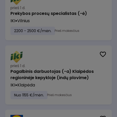
prieš 1 d.
Prekybos procesų specialistas (-ė)
IKI
Vilnius
2200 - 2500 €/mėn.
Prieš mokesčius
prieš 1 d.
Pagalbinis darbuotojas (-a) Klaipėdos
regioninėje kepykloje (indų plovime)
IKI
Klaipėda
Nuo 1155 €/mėn.
Prieš mokesčius