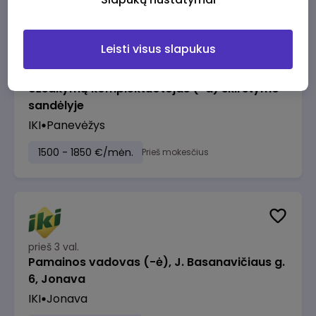
Leisti visus slapukus
prieš 2 val.
Užsakymų komplektuotojas (-a) skirstymo
sandėlyje
IKI
Panevėžys
1500 - 1850 €/mėn.
Prieš mokesčius
prieš 3 val.
Pamainos vadovas (-ė), J. Basanavičiaus g.
6, Jonava
IKI
Jonava