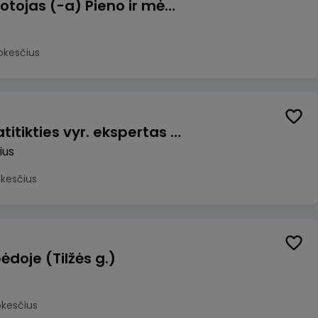
Užsakymų komplektuotojas (-a) Pieno ir mėsos sandėlyje
okesčius
Veiklos užtikrinimo ir atitikties vyr. ekspertas (-ė) (Vilnius, LT)
ius
okesčius
ėdoje (Tilžės g.)
okesčius