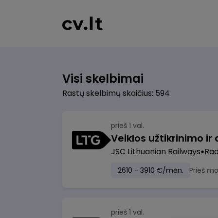
Visi skelbimai
Rastų skelbimų skaičius: 594
prieš 1 val.
JSC Lithuanian Railways
Radv
2610 - 3910 €/mėn.
Prieš m
prieš 1 val.