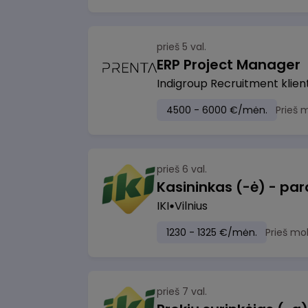
prieš 5 val.
ERP Project Manager
Indigroup Recruitment klien
4500 - 6000 €/mėn.
Prieš 
prieš 6 val.
IKI
Vilnius
1230 - 1325 €/mėn.
Prieš mo
prieš 7 val.