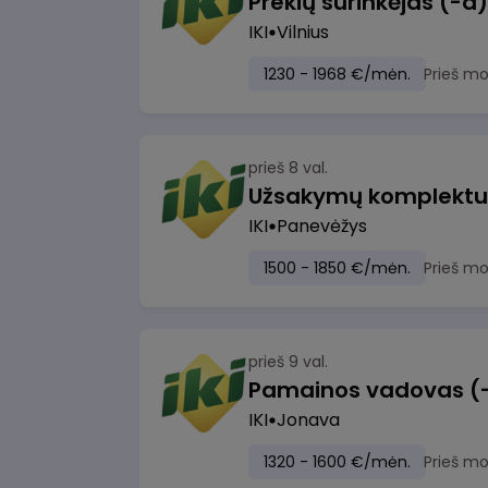
IKI
Vilnius
1230 - 1968 €/mėn.
Prieš m
prieš 8 val.
IKI
Panevėžys
1500 - 1850 €/mėn.
Prieš m
prieš 9 val.
IKI
Jonava
1320 - 1600 €/mėn.
Prieš m