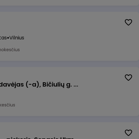
tas
Vilnius
mokesčius
Kasininkas (-ė) - pardavėjas (-a), Bičiulių g. 36, Bukiškis, Vilnius
kesčius