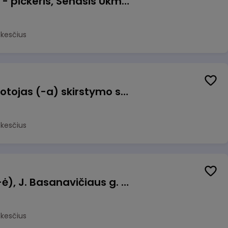
Prekių surinkėjas (-a) - pickeris, Senasis Ukmergės kelias 8, Avižieniai
okesčius
Užsakymų komplektuotojas (-a) skirstymo sandėlyje
okesčius
Pamainos vadovas (-ė), J. Basanavičiaus g. 6, Jonava
okesčius