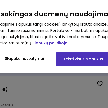
Veiklos užtikrinimo ir atitikties vyr. ekspertas (-ė) (Kaunas) (Kaunas, LT)
unas
Atsakingas duomenų naudojim
okesčius
ojame slapukus (angl. cookies) lankytojų srauto analizei,
ai ir turinio suasmeninimui. Portalo veikimui būtini slapuka
pagal nutylėjimą, likusius galite valdyti nustatymuose. Daug
cijos rasite mūsų
Slapukų politikoje.
Veiklos užtikrinimo ir atitikties vyr. ekspertas (-ė) (Klaipėda) (Klaipėda, LT)
ipėda
Slapukų nustatymai
Leisti visus slapukus
okesčius
(-ė)
okesčius