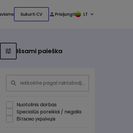
aviams
Sukurti CV
Prisijungti
LT
Išsami paieška
Nuotolinis darbas
Specialūs poreikiai / negalia
Вітаємо українців