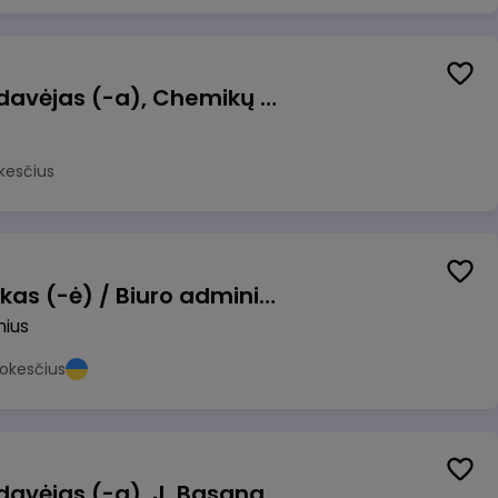
Kasininkas (-ė) - pardavėjas (-a), Chemikų g. 1, Jonava
kesčius
Pardavimų vadybininkas (-ė) / Biuro administratorius (-ė) (B2B)
nius
okesčius
Kasininkas (-ė) - pardavėjas (-a), J. Basanavičiaus g. 6, Jonava