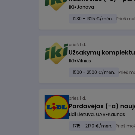
IKI
Jonava
1230 - 1325 €/mėn.
Prieš mo
prieš 1 d.
IKI
Vilnius
1500 - 2500 €/mėn.
Prieš m
prieš 1 d.
Lidl Lietuva, UAB
Kaunas
1715 - 2170 €/mėn.
Prieš mo