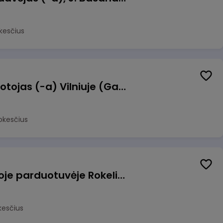
kesčius
Užsakymų komplektuotojas (-a) Vilniuje (Gariūnai)
okesčius
Pardavėjas (-a) naujoje parduotuvėje Rokeliuose (NEMOKAMAS TRANSPORTAS)
kesčius