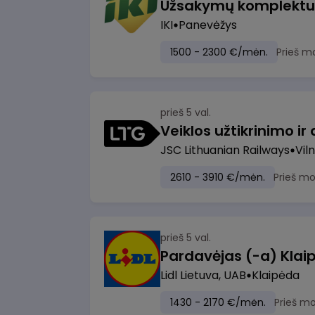
IKI
Panevėžys
1500 - 2300 €/mėn.
Prieš m
prieš 5 val.
JSC Lithuanian Railways
Viln
2610 - 3910 €/mėn.
Prieš m
prieš 5 val.
Pardavėjas (-a) Klaip
Lidl Lietuva, UAB
Klaipėda
1430 - 2170 €/mėn.
Prieš m