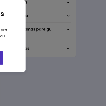
Darbo sritis
as
Darbo vieta
Pageidaujamas pareigų
i yra
lygmuo
iau
Darbo laikas