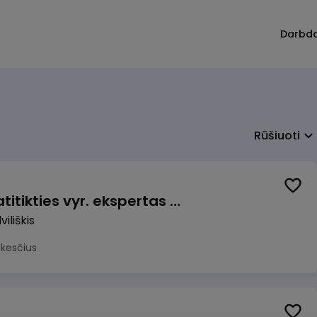
Darbd
Rūšiuoti
Veiklos užtikrinimo ir atitikties vyr. ekspertas (-ė) (Radviliškis) (Radviliškis, LT)
iliškis
okesčius