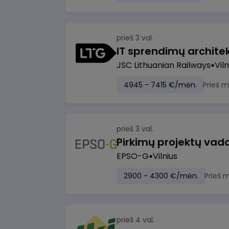
prieš 3 val.
IT sprendimų architekt
JSC Lithuanian Railways
Viln
4945 - 7415 €/mėn.
Prieš 
prieš 3 val.
Pirkimų projektų vad
EPSO-G
Vilnius
2900 - 4300 €/mėn.
Prieš 
prieš 4 val.