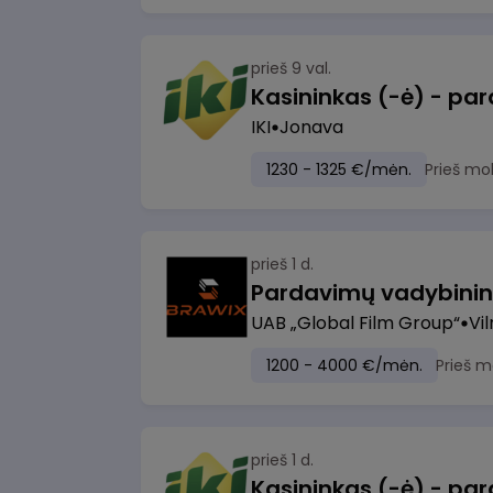
prieš 9 val.
IKI
Jonava
1230 - 1325 €/mėn.
Prieš mo
prieš 1 d.
UAB „Global Film Group“
Vil
1200 - 4000 €/mėn.
Prieš m
prieš 1 d.