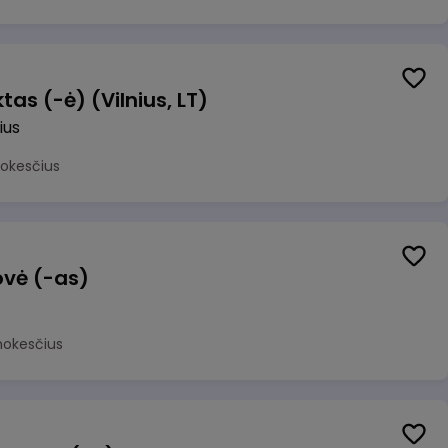
as (-ė) (Vilnius, LT)
ius
mokesčius
ovė (-as)
mokesčius