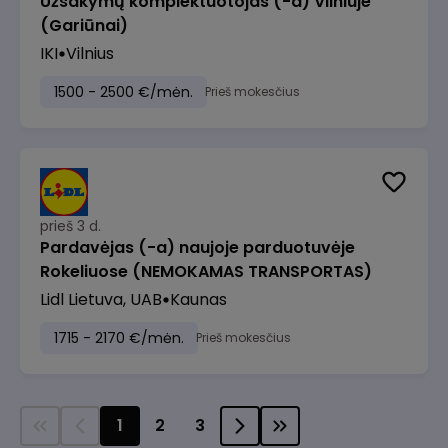
Užsakymų komplektuotojas (-a) Vilniuje
(Gariūnai)
IKI
Vilnius
1500 - 2500 €/mėn.
Prieš mokesčius
prieš 3 d.
Pardavėjas (-a) naujoje parduotuvėje
Rokeliuose (NEMOKAMAS TRANSPORTAS)
Lidl Lietuva, UAB
Kaunas
1715 - 2170 €/mėn.
Prieš mokesčius
1
2
3