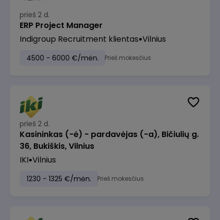
prieš 2 d.
ERP Project Manager
Indigroup Recruitment klientas
Vilnius
4500 - 6000 €/mėn.
Prieš mokesčius
prieš 2 d.
Kasininkas (-ė) - pardavėjas (-a), Bičiulių g.
36, Bukiškis, Vilnius
IKI
Vilnius
1230 - 1325 €/mėn.
Prieš mokesčius