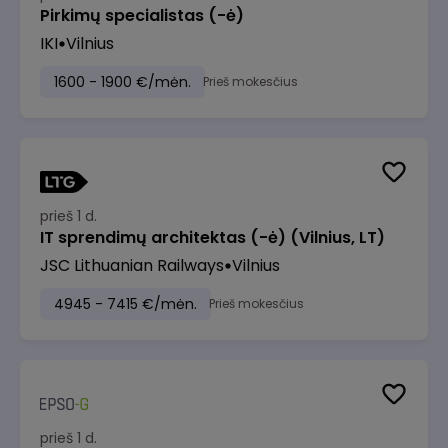
Pirkimų specialistas (-ė)
IKI
Vilnius
1600 - 1900 €/mėn.
Prieš mokesčius
prieš 1 d.
IT sprendimų architektas (-ė) (Vilnius, LT)
JSC Lithuanian Railways
Vilnius
4945 - 7415 €/mėn.
Prieš mokesčius
prieš 1 d.