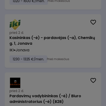
1320 - 1600 €/mėn.
Prieš mokesčius
prieš 2 d.
Kasininkas (-ė) - pardavėjas (-a), Chemikų
g. 1, Jonava
IKI
Jonava
1230 - 1325 €/mėn.
Prieš mokesčius
prieš 2 d.
Pardavimų vadybininkas (-ė) / Biuro
administratorius (-ė) (B2B)