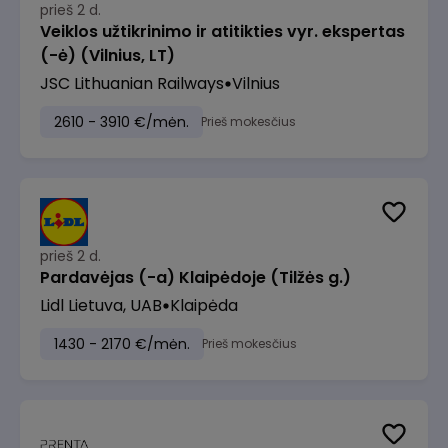
prieš 2 d.
Veiklos užtikrinimo ir atitikties vyr. ekspertas
(-ė) (Vilnius, LT)
JSC Lithuanian Railways
Vilnius
2610 - 3910 €/mėn.
Prieš mokesčius
prieš 2 d.
Pardavėjas (-a) Klaipėdoje (Tilžės g.)
Lidl Lietuva, UAB
Klaipėda
1430 - 2170 €/mėn.
Prieš mokesčius