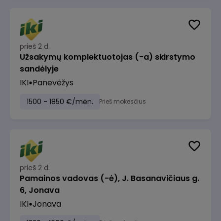
prieš 2 d.
Užsakymų komplektuotojas (-a) skirstymo
sandėlyje
IKI
Panevėžys
1500 - 1850 €/mėn.
Prieš mokesčius
prieš 2 d.
Pamainos vadovas (-ė), J. Basanavičiaus g.
6, Jonava
IKI
Jonava