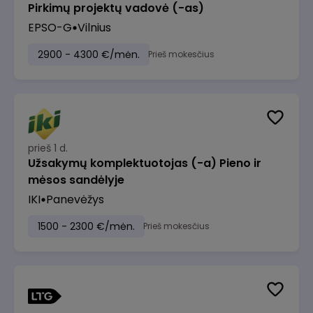
Pirkimų projektų vadovė (-as)
EPSO-G
Vilnius
2900 - 4300 €/mėn.
Prieš mokesčius
prieš 1 d.
Užsakymų komplektuotojas (-a) Pieno ir
mėsos sandėlyje
IKI
Panevėžys
1500 - 2300 €/mėn.
Prieš mokesčius