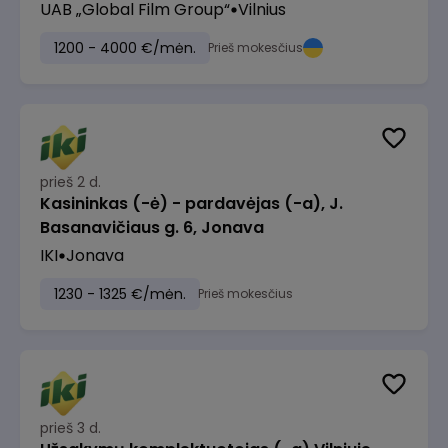
UAB „Global Film Group“
Vilnius
1200 - 4000 €/mėn.
Prieš mokesčius
prieš 2 d.
Kasininkas (-ė) - pardavėjas (-a), J.
Basanavičiaus g. 6, Jonava
IKI
Jonava
1230 - 1325 €/mėn.
Prieš mokesčius
prieš 3 d.