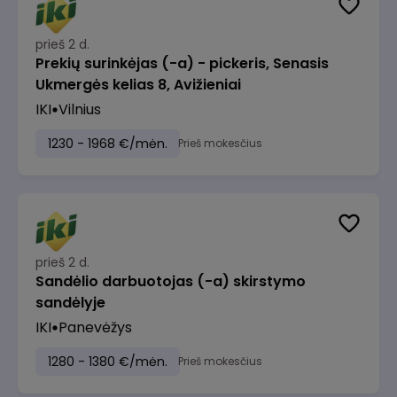
prieš 2 d.
Prekių surinkėjas (-a) - pickeris, Senasis
Ukmergės kelias 8, Avižieniai
IKI
Vilnius
1230 - 1968 €/mėn.
Prieš mokesčius
prieš 2 d.
Sandėlio darbuotojas (-a) skirstymo
sandėlyje
IKI
Panevėžys
1280 - 1380 €/mėn.
Prieš mokesčius