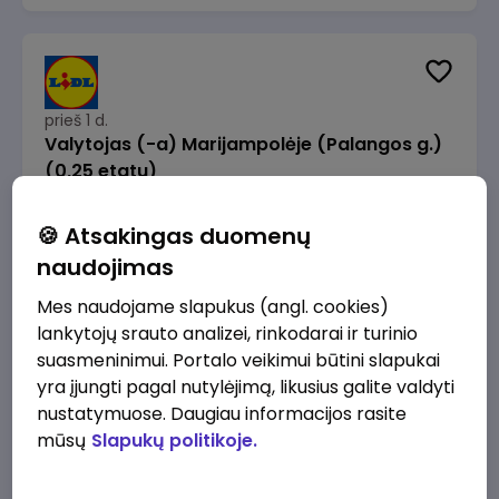
prieš 1 d.
Valytojas (-a) Marijampolėje (Palangos g.)
(0,25 etatu)
Lidl Lietuva, UAB
Marijampolė
🍪 Atsakingas duomenų
289 - 337 €/mėn.
Prieš mokesčius
naudojimas
Mes naudojame slapukus (angl. cookies)
lankytojų srauto analizei, rinkodarai ir turinio
suasmeninimui. Portalo veikimui būtini slapukai
yra įjungti pagal nutylėjimą, likusius galite valdyti
prieš 1 d.
nustatymuose. Daugiau informacijos rasite
Talent Development Project Manager (fixed
mūsų
Slapukų politikoje.
term - 1.5 years)
Lidl Lietuva, UAB
Vilnius