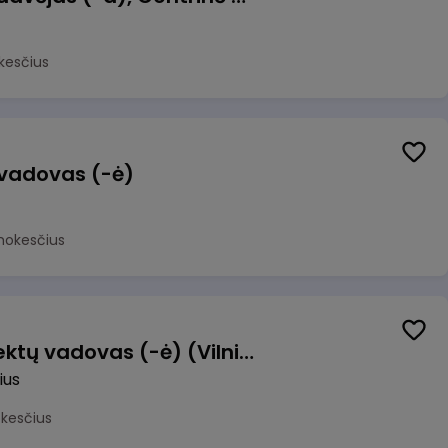
kesčius
 vadovas (-ė)
mokesčius
Transformacijos projektų vadovas (-ė) (Vilnius, LT)
ius
okesčius