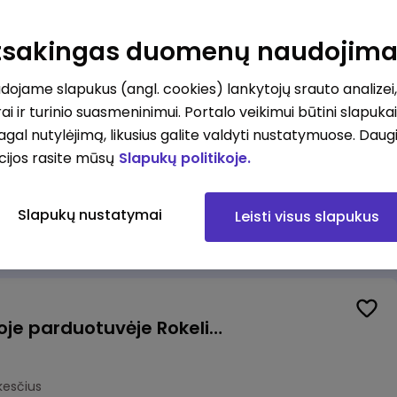
Kasininkas (-ė) - pardavėjas (-a), J. Basanavičiaus g. 6, Jonava
Atsakingas duomenų naudojim
kesčius
ojame slapukus (angl. cookies) lankytojų srauto analizei,
ai ir turinio suasmeninimui. Portalo veikimui būtini slapuka
pagal nutylėjimą, likusius galite valdyti nustatymuose. Daug
cijos rasite mūsų
Slapukų politikoje.
Užsakymų komplektuotojas (-a) Vilniuje (Gariūnai)
Slapukų nustatymai
Leisti visus slapukus
okesčius
Pardavėjas (-a) naujoje parduotuvėje Rokeliuose (NEMOKAMAS TRANSPORTAS)
kesčius