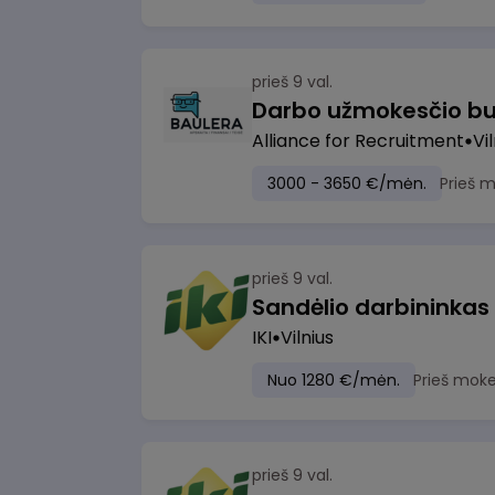
prieš 9 val.
Darbo užmokesčio bu
Alliance for Recruitment
Vi
3000 - 3650 €/mėn.
Prieš 
prieš 9 val.
Sandėlio darbininkas
IKI
Vilnius
Nuo 1280 €/mėn.
Prieš moke
prieš 9 val.