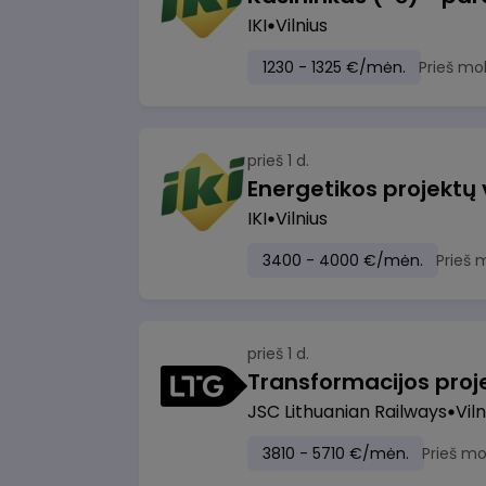
IKI
Vilnius
1230 - 1325 €/mėn.
Prieš mo
prieš 1 d.
Energetikos projektų
IKI
Vilnius
3400 - 4000 €/mėn.
Prieš 
prieš 1 d.
JSC Lithuanian Railways
Viln
3810 - 5710 €/mėn.
Prieš m