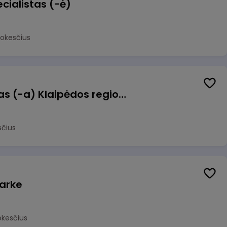
cialistas (-ė)
mokesčius
Pagalbinis darbuotojas (-a) Klaipėdos regioninėje kepykloje (indų plovime)
sčius
arke
okesčius