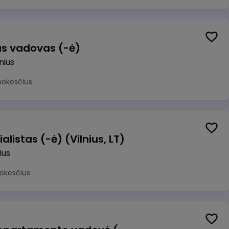
us vadovas (-ė)
lnius
mokesčius
alistas (-ė) (Vilnius, LT)
ius
okesčius