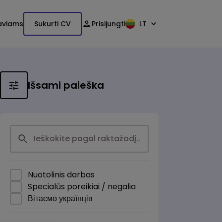
aviams
Sukurti CV
Prisijungti
LT
Išsami paieška
Nuotolinis darbas
Specialūs poreikiai / negalia
Вітаємо українців