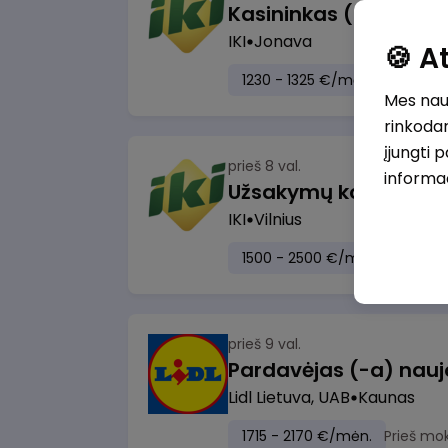
IKI
Jonava
🍪 
1230 - 1325 €/mėn.
Prieš mo
Mes naud
rinkodar
įjungti 
prieš 8 val.
informa
IKI
Vilnius
1500 - 2500 €/mėn.
Prieš m
prieš 9 val.
Lidl Lietuva, UAB
Kaunas
1715 - 2170 €/mėn.
Prieš mo