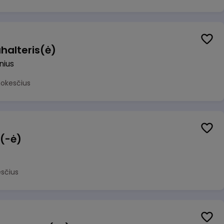
halteris(ė)
lnius
mokesčius
 (-ė)
sčius