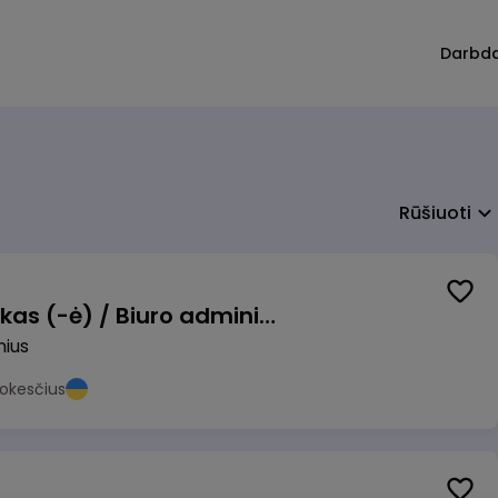
Darbd
Rūšiuoti
Pardavimų vadybininkas (-ė) / Biuro administratorius (-ė) (B2B)
nius
okesčius