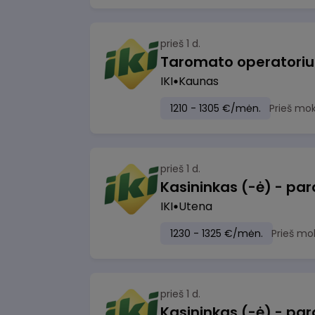
prieš 1 d.
IKI
Kaunas
1210 - 1305 €/mėn.
Prieš mo
prieš 1 d.
IKI
Utena
1230 - 1325 €/mėn.
Prieš mo
prieš 1 d.