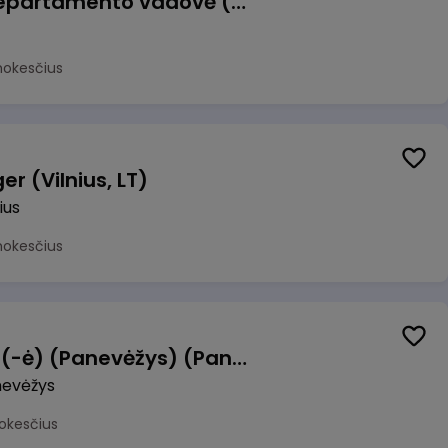
Veiklos atsparumo departamento vadovė (-as)
mokesčius
r (Vilnius, LT)
ius
mokesčius
Manevrų operatorius (-ė) (Panevėžys) (Panevėžys, LT)
evėžys
okesčius