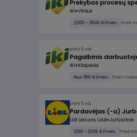
Prekybos procesų spe
IKI
Vilnius
2200 - 2500 €/mėn.
Prieš 
prieš 9 val.
IKI
Klaipėda
Nuo 1155 €/mėn.
Prieš moke
prieš 11 val.
Pardavėjas (-a) Jurb
Lidl Lietuva, UAB
Jurbarkas
1230 - 2035 €/mėn.
Prieš m