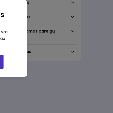
Darbo sritis
as
Darbo vieta
Pageidaujamas pareigų
i yra
lygmuo
iau
Darbo laikas