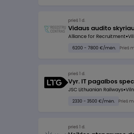
prieš 1 d.
Vidaus audito skyria
Alliance for Recruitment
Vi
6200 - 7800 €/mėn.
Prieš 
prieš 1 d.
Vyr. IT pagalbos speci
JSC Lithuanian Railways
Viln
2330 - 3500 €/mėn.
Prieš m
prieš 1 d.