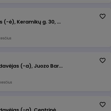
Taromato operatorius (-ė), Keramikų g. 30, Neveronys
kesčius
Kasininkas (-ė) - pardavėjas (-a), Juozo Bartašiaus g. 1, Utena
kesčius
Kasininkas (-ė) - pardavėjas (-a), Centrinė g. 62, Galgiai