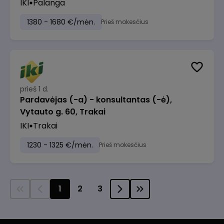
IKI
Palanga
1380 - 1680 €/mėn.
Prieš mokesčius
prieš 1 d.
Pardavėjas (-a) - konsultantas (-ė),
Vytauto g. 60, Trakai
IKI
Trakai
1230 - 1325 €/mėn.
Prieš mokesčius
1
2
3