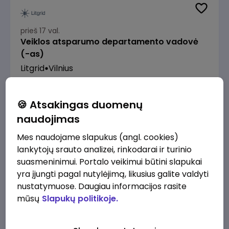
prieš 17 val.
Veiklos atsparumo departamento vadovė
(-as)
Litgrid
Vilnius
7500 - 9600 €/mėn.
Prieš mokesčius
🍪 Atsakingas duomenų
naudojimas
Mes naudojame slapukus (angl. cookies)
lankytojų srauto analizei, rinkodarai ir turinio
prieš 19 val.
suasmeninimui. Portalo veikimui būtini slapukai
Enterprise Risk Manager (Vilnius, LT)
yra įjungti pagal nutylėjimą, likusius galite valdyti
JSC Lithuanian Railways
Vilnius
nustatymuose. Daugiau informacijos rasite
mūsų
Slapukų politikoje.
3200 - 4800 €/mėn.
Prieš mokesčius