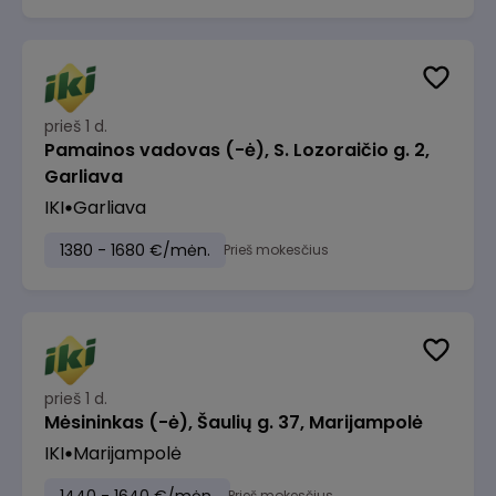
prieš 1 d.
Pamainos vadovas (-ė), S. Lozoraičio g. 2,
Garliava
IKI
Garliava
1380 - 1680 €/mėn.
Prieš mokesčius
prieš 1 d.
Mėsininkas (-ė), Šaulių g. 37, Marijampolė
IKI
Marijampolė
Prieš mokesčius