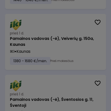
1440 - 1640 €/mėn.
prieš 1 d.
Pamainos vadovas (-ė), Veiverių g. 150a,
Kaunas
IKI
Kaunas
1380 - 1680 €/mėn.
Prieš mokesčius
prieš 1 d.
Pamainos vadovas (-ė), Šventosios g. 11,
Šventoji