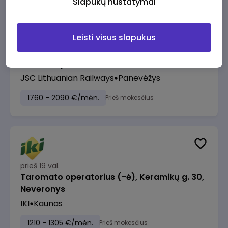
Slapukų nustatymai
Leisti visus slapukus
prieš 19 val.
Manevrų operatorius (-ė) (Panevėžys)
(Panevėžys, LT)
JSC Lithuanian Railways
Panevėžys
1760 - 2090 €/mėn.
Prieš mokesčius
prieš 19 val.
Taromato operatorius (-ė), Keramikų g. 30,
Neveronys
IKI
Kaunas
1210 - 1305 €/mėn.
Prieš mokesčius