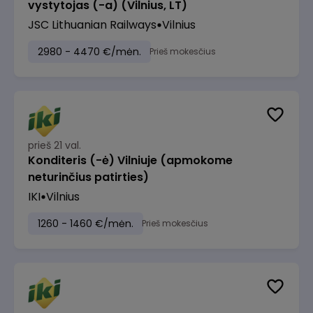
vystytojas (-a) (Vilnius, LT)
JSC Lithuanian Railways
Vilnius
2980 - 4470 €/mėn.
Prieš mokesčius
prieš 21 val.
Konditeris (-ė) Vilniuje (apmokome
neturinčius patirties)
IKI
Vilnius
1260 - 1460 €/mėn.
Prieš mokesčius