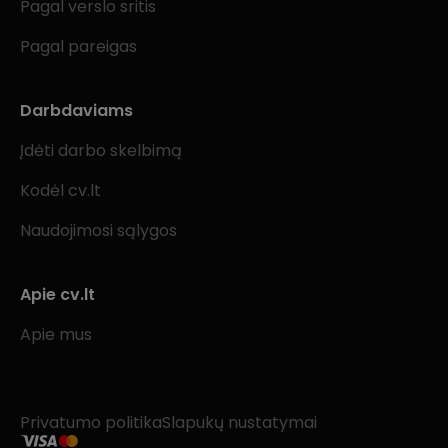
Pagal verslo sritis
Pagal pareigas
Darbdaviams
Įdėti darbo skelbimą
Kodėl cv.lt
Naudojimosi sąlygos
Apie cv.lt
Apie mus
Privatumo politika
Slapukų nustatymai