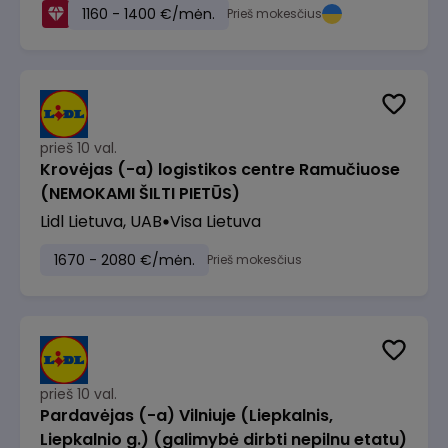
1160 - 1400 €/mėn.
Prieš mokesčius
prieš 10 val.
Krovėjas (-a) logistikos centre Ramučiuose
(NEMOKAMI ŠILTI PIETŪS)
Lidl Lietuva, UAB
Visa Lietuva
1670 - 2080 €/mėn.
Prieš mokesčius
prieš 10 val.
Pardavėjas (-a) Vilniuje (Liepkalnis,
Liepkalnio g.) (galimybė dirbti nepilnu etatu)