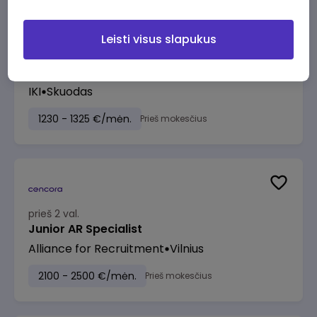
Leisti visus slapukus
prieš 1 val.
Kasininkas (-ė) - pardavėjas (-a), Žemaitės
g. 2A, Salantai
IKI
Skuodas
1230 - 1325 €/mėn.
Prieš mokesčius
prieš 2 val.
Junior AR Specialist
Alliance for Recruitment
Vilnius
2100 - 2500 €/mėn.
Prieš mokesčius