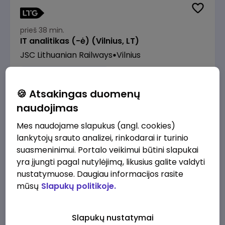
prieš 38 min.
IT analitikas (-ė) (Vilnius, LT)
JSC Lithuanian Railways
Vilnius
2980 - 4470 €/mėn.
Prieš mokesčius
🍪 Atsakingas duomenų
naudojimas
Mes naudojame slapukus (angl. cookies)
lankytojų srauto analizei, rinkodarai ir turinio
prieš 38 min.
suasmeninimui. Portalo veikimui būtini slapukai
Turto apskaitos vadybininkė (-as)
yra įjungti pagal nutylėjimą, likusius galite valdyti
Amber Grid
Vilnius
nustatymuose. Daugiau informacijos rasite
mūsų
Slapukų politikoje.
2400 - 2600 €/mėn.
Prieš mokesčius
Slapukų nustatymai