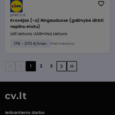
prieš 2 d.
Krovėjas (-a) Ringauduose (galimybė dirbti
nepilnu etatu)
Lidl Lietuva, UAB
Visa Lietuva
1715 - 2170 €/mėn.
Prieš mokesčius
1
2
3
Ieškantiems darbo