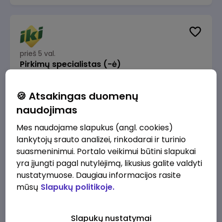
prieš 5 val.
Pirkimų specialistas (-ė)
IKI
Vilnius
🍪 Atsakingas duomenų
1600 - 1900 €/mėn.
Prieš mokesčius
naudojimas
Mes naudojame slapukus (angl. cookies)
lankytojų srauto analizei, rinkodarai ir turinio
suasmeninimui. Portalo veikimui būtini slapukai
yra įjungti pagal nutylėjimą, likusius galite valdyti
prieš 6 val.
IT sprendimų architektas (-ė) (Vilnius, LT)
nustatymuose. Daugiau informacijos rasite
mūsų
Slapukų politikoje.
JSC Lithuanian Railways
Vilnius
4945 - 7415 €/mėn.
Prieš mokesčius
Slapukų nustatymai