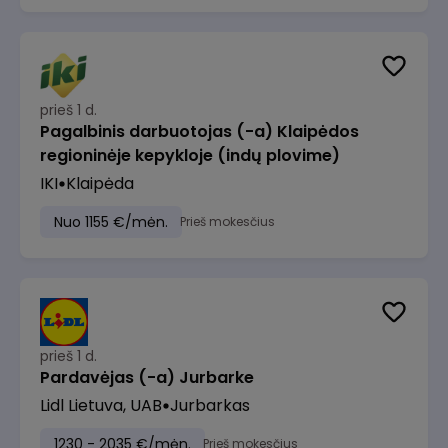
prieš 1 d.
Pagalbinis darbuotojas (-a) Klaipėdos
regioninėje kepykloje (indų plovime)
IKI
Klaipėda
Nuo 1155 €/mėn.
Prieš mokesčius
prieš 1 d.
Pardavėjas (-a) Jurbarke
Lidl Lietuva, UAB
Jurbarkas
1230 - 2035 €/mėn.
Prieš mokesčius