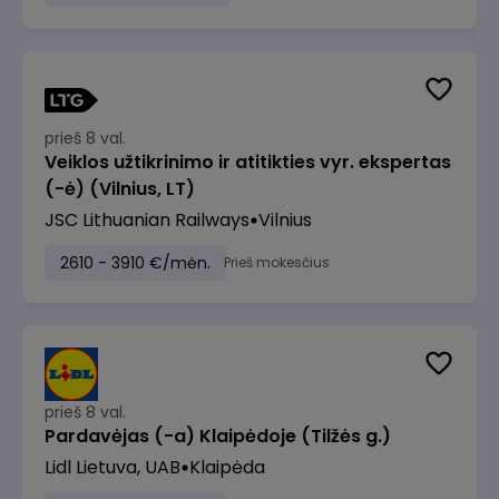
prieš 8 val.
Veiklos užtikrinimo ir atitikties vyr. ekspertas
(-ė) (Vilnius, LT)
JSC Lithuanian Railways
Vilnius
2610 - 3910 €/mėn.
Prieš mokesčius
prieš 8 val.
Pardavėjas (-a) Klaipėdoje (Tilžės g.)
Lidl Lietuva, UAB
Klaipėda