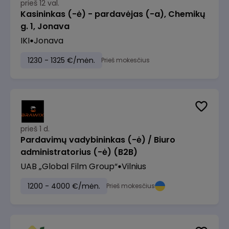
prieš 12 val.
Kasininkas (-ė) - pardavėjas (-a), Chemikų
g. 1, Jonava
IKI
Jonava
1230 - 1325 €/mėn.
Prieš mokesčius
prieš 1 d.
Pardavimų vadybininkas (-ė) / Biuro
administratorius (-ė) (B2B)
UAB „Global Film Group“
Vilnius
1200 - 4000 €/mėn.
Prieš mokesčius