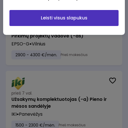
Leisti visus slapukus
prieš 6 val.
Pirkimų projektų vadovė (-as)
EPSO-G
Vilnius
2900 - 4300 €/mėn.
Prieš mokesčius
prieš 7 val.
Užsakymų komplektuotojas (-a) Pieno ir
mėsos sandėlyje
IKI
Panevėžys
1500 - 2300 €/mėn.
Prieš mokesčius