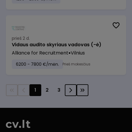
prieš 2 d.
Vidaus audito skyriaus vadovas (-ė)
Alliance for Recruitment
Vilnius
6200 - 7800 €/mėn.
Prieš mokesčius
1
2
3