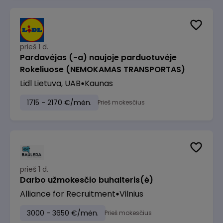
prieš 1 d.
Pardavėjas (-a) naujoje parduotuvėje
Rokeliuose (NEMOKAMAS TRANSPORTAS)
Lidl Lietuva, UAB
Kaunas
1715 - 2170 €/mėn.
Prieš mokesčius
prieš 1 d.
Darbo užmokesčio buhalteris(ė)
Alliance for Recruitment
Vilnius
3000 - 3650 €/mėn.
Prieš mokesčius