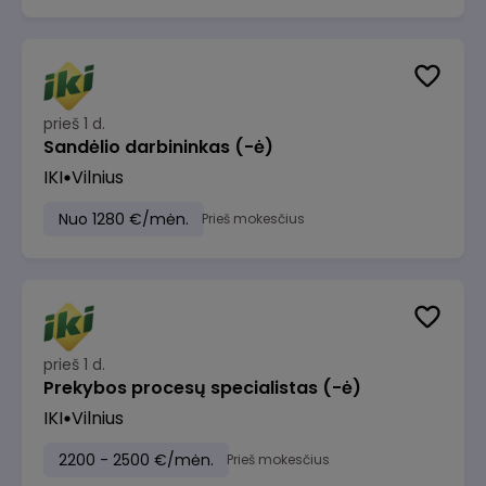
prieš 1 d.
Sandėlio darbininkas (-ė)
IKI
Vilnius
Nuo 1280 €/mėn.
Prieš mokesčius
prieš 1 d.
Prekybos procesų specialistas (-ė)
IKI
Vilnius
2200 - 2500 €/mėn.
Prieš mokesčius