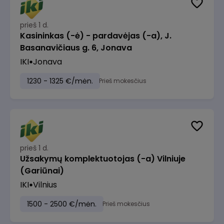
prieš 1 d.
Kasininkas (-ė) - pardavėjas (-a), J.
Basanavičiaus g. 6, Jonava
IKI
Jonava
1230 - 1325 €/mėn.
Prieš mokesčius
prieš 1 d.
Užsakymų komplektuotojas (-a) Vilniuje
(Gariūnai)
IKI
Vilnius
1500 - 2500 €/mėn.
Prieš mokesčius