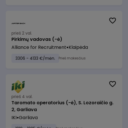
prieš 2 val.
Pirkimų vadovas (-ė)
Alliance for Recruitment
Klaipėda
3306 - 4133 €/mėn.
Prieš mokesčius
prieš 4 val.
Taromato operatorius (-ė), S. Lozoraičio g.
2, Garliava
IKI
Garliava