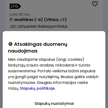
prieš 38 min.
IT analitikas (-ė) (Vilnius, LT)
JSC Lithuanian Railways
Vilnius
2980 - 4470 €/mėn.
Prieš mokesčius
🍪 Atsakingas duomenų
naudojimas
Mes naudojame slapukus (angl. cookies)
lankytojų srauto analizei, rinkodarai ir turinio
prieš 39 min.
suasmeninimui. Portalo veikimui būtini slapukai
Turto apskaitos vadybininkė (-as)
yra įjungti pagal nutylėjimą, likusius galite valdyti
Amber Grid
Vilnius
nustatymuose. Daugiau informacijos rasite
mūsų
Slapukų politikoje.
2400 - 2600 €/mėn.
Prieš mokesčius
Slapukų nustatymai