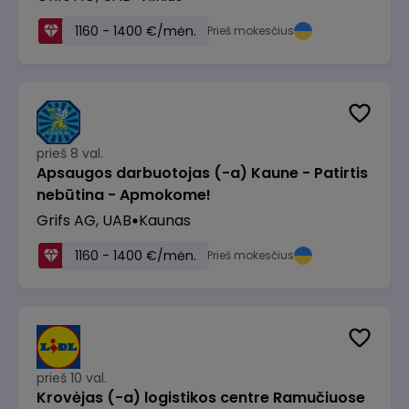
1160 - 1400 €/mėn.
Prieš mokesčius
prieš 8 val.
Apsaugos darbuotojas (-a) Kaune - Patirtis
nebūtina - Apmokome!
Grifs AG, UAB
Kaunas
1160 - 1400 €/mėn.
Prieš mokesčius
prieš 10 val.
Krovėjas (-a) logistikos centre Ramučiuose