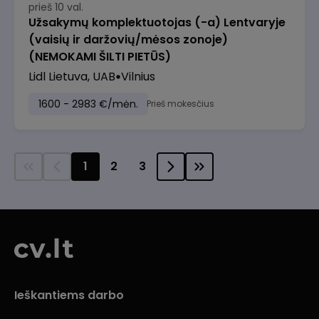
prieš 10 val.
Užsakymų komplektuotojas (-a) Lentvaryje
(vaisių ir daržovių/mėsos zonoje)
(NEMOKAMI ŠILTI PIETŪS)
Lidl Lietuva, UAB
Vilnius
1600 - 2983 €/mėn.
Prieš mokesčius
1
2
3
Ieškantiems darbo