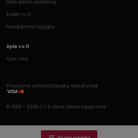
Įdėti darbo skelbimą
Kodėl cv.lt
Naudojimosi sąlygos
Apie cv.lt
Apie mus
Privatumo politika
Slapukų nustatymai
© 1999 - 2026 CV.lt Visos teisės saugomos
Išsami paieška