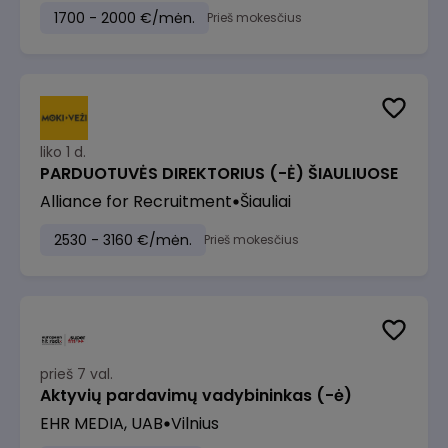
1700 - 2000 €/mėn.
Prieš mokesčius
liko 1 d.
PARDUOTUVĖS DIREKTORIUS (-Ė) ŠIAULIUOSE
Alliance for Recruitment
Šiauliai
2530 - 3160 €/mėn.
Prieš mokesčius
prieš 7 val.
Aktyvių pardavimų vadybininkas (-ė)
EHR MEDIA, UAB
Vilnius