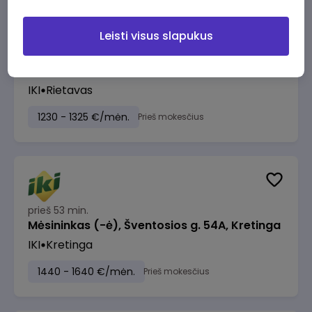
Leisti visus slapukus
prieš 45 min.
Kasininkas (-ė) - pardavėjas (-a), Plungės
g. 1, Rietavas
IKI
Rietavas
1230 - 1325 €/mėn.
Prieš mokesčius
prieš 53 min.
Mėsininkas (-ė), Šventosios g. 54A, Kretinga
IKI
Kretinga
1440 - 1640 €/mėn.
Prieš mokesčius