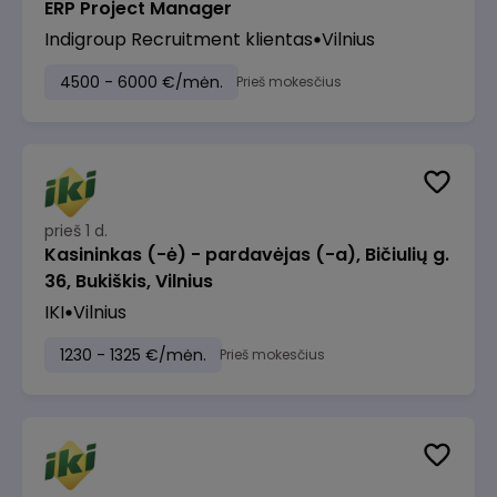
ERP Project Manager
Indigroup Recruitment klientas
Vilnius
4500 - 6000 €/mėn.
Prieš mokesčius
prieš 1 d.
Kasininkas (-ė) - pardavėjas (-a), Bičiulių g.
36, Bukiškis, Vilnius
IKI
Vilnius
1230 - 1325 €/mėn.
Prieš mokesčius