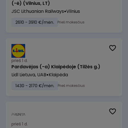
(-ė) (Vilnius, LT)
JSC Lithuanian Railways
Vilnius
2610 - 3910 €/mėn.
Prieš mokesčius
prieš 1 d.
Pardavėjas (-a) Klaipėdoje (Tilžės g.)
Lidl Lietuva, UAB
Klaipėda
1430 - 2170 €/mėn.
Prieš mokesčius
prieš 1 d.