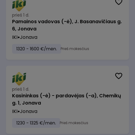
prieš 1 d.
Pamainos vadovas (-ė), J. Basanavičiaus g.
6, Jonava
IKI
Jonava
1320 - 1600 €/mėn.
Prieš mokesčius
prieš 1 d.
Kasininkas (-ė) - pardavėjas (-a), Chemikų
g. 1, Jonava
IKI
Jonava
1230 - 1325 €/mėn.
Prieš mokesčius