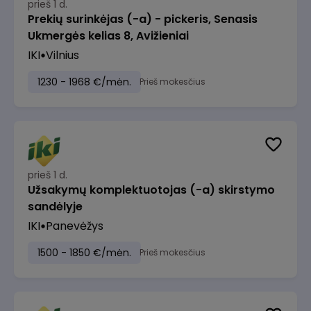
prieš 1 d.
Prekių surinkėjas (-a) - pickeris, Senasis
Ukmergės kelias 8, Avižieniai
IKI
Vilnius
1230 - 1968 €/mėn.
Prieš mokesčius
prieš 1 d.
Užsakymų komplektuotojas (-a) skirstymo
sandėlyje
IKI
Panevėžys
1500 - 1850 €/mėn.
Prieš mokesčius