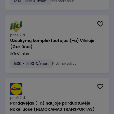
1230 - 1325 €/mėn.
Prieš mokesčius
prieš 2 d.
Užsakymų komplektuotojas (-a) Vilniuje
(Gariūnai)
IKI
Vilnius
1500 - 2500 €/mėn.
Prieš mokesčius
prieš 2 d.
Pardavėjas (-a) naujoje parduotuvėje
Rokeliuose (NEMOKAMAS TRANSPORTAS)