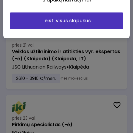
2610 - 3910 €/mėn.
Prieš mokesčius
Leisti visus slapukus
prieš 21 val.
Veiklos užtikrinimo ir atitikties vyr. ekspertas
(-ė) (Klaipėda) (Klaipėda, LT)
JSC Lithuanian Railways
Klaipėda
2610 - 3910 €/mėn.
Prieš mokesčius
prieš 23 val.
Pirkimų specialistas (-ė)
IKI
Vilnius