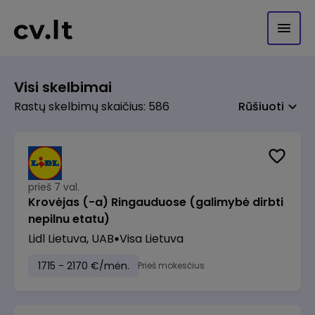
Visi skelbimai
Rastų skelbimų skaičius: 586
Rūšiuoti
prieš 7 val.
Krovėjas (-a) Ringauduose (galimybė dirbti
nepilnu etatu)
Lidl Lietuva, UAB
Visa Lietuva
1715 - 2170 €/mėn.
Prieš mokesčius