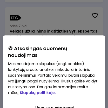
prieš 21 val.
Veiklos užtikrinimo ir atitikties vyr. ekspertas
(-ė) (Radviliškis) (Radviliškis, LT)
JSC Lithuanian Railways
Radviliškis
🍪 Atsakingas duomenų
2610 - 3910 €/mėn.
Prieš mokesčius
naudojimas
Mes naudojame slapukus (angl. cookies)
lankytojų srauto analizei, rinkodarai ir turinio
suasmeninimui. Portalo veikimui būtini slapukai
yra įjungti pagal nutylėjimą, likusius galite valdyti
prieš 21 val.
nustatymuose. Daugiau informacijos rasite
Veiklos užtikrinimo ir atitikties vyr. ekspertas
mūsų
Slapukų politikoje.
(-ė) (Kaunas) (Kaunas, LT)
JSC Lithuanian Railways
Kaunas
Slapukų nustatymai