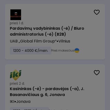
prieš 1 d.
Pardavimų vadybininkas (-ė) / Biuro
administratorius (-ė) (B2B)
UAB „Global Film Group“
Vilnius
1200 - 4000 €/mėn.
Prieš mokesčius
prieš 2 d.
Kasininkas (-ė) - pardavėjas (-a), J.
Basanavičiaus g. 6, Jonava
IKI
Jonava