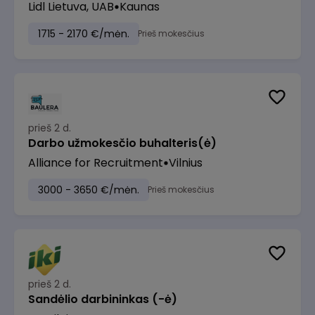
Lidl Lietuva, UAB
Kaunas
1715 - 2170 €/mėn.
Prieš mokesčius
prieš 2 d.
Darbo užmokesčio buhalteris(ė)
Alliance for Recruitment
Vilnius
3000 - 3650 €/mėn.
Prieš mokesčius
prieš 2 d.
Sandėlio darbininkas (-ė)