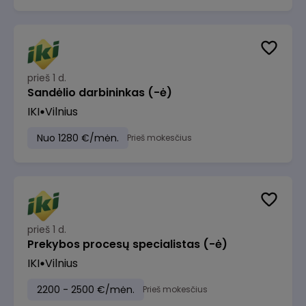
prieš 1 d.
Sandėlio darbininkas (-ė)
IKI
Vilnius
Nuo 1280 €/mėn.
Prieš mokesčius
prieš 1 d.
Prekybos procesų specialistas (-ė)
IKI
Vilnius
2200 - 2500 €/mėn.
Prieš mokesčius