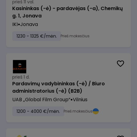
prieš 11 val.
Kasininkas (-ė) - pardavėjas (-a), Chemikų
g. 1, Jonava
IKI
Jonava
1230 - 1325 €/mėn.
Prieš mokesčius
prieš 1 d.
Pardavimų vadybininkas (-ė) / Biuro
administratorius (-ė) (B2B)
UAB „Global Film Group“
Vilnius
1200 - 4000 €/mėn.
Prieš mokesčius