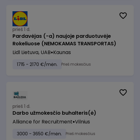
prieš 1 d.
Pardavėjas (-a) naujoje parduotuvėje
Rokeliuose (NEMOKAMAS TRANSPORTAS)
Lidl Lietuva, UAB
Kaunas
1715 - 2170 €/mėn.
Prieš mokesčius
prieš 1 d.
Darbo užmokesčio buhalteris(ė)
Alliance for Recruitment
Vilnius
3000 - 3650 €/mėn.
Prieš mokesčius