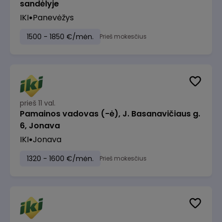
sandėlyje
IKI
Panevėžys
1500 - 1850 €/mėn.
Prieš mokesčius
prieš 11 val.
Pamainos vadovas (-ė), J. Basanavičiaus g.
6, Jonava
IKI
Jonava
1320 - 1600 €/mėn.
Prieš mokesčius