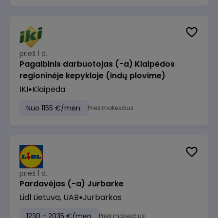
prieš 1 d.
Pagalbinis darbuotojas (-a) Klaipėdos
regioninėje kepykloje (indų plovime)
IKI
Klaipėda
Nuo 1155 €/mėn.
Prieš mokesčius
prieš 1 d.
Pardavėjas (-a) Jurbarke
Lidl Lietuva, UAB
Jurbarkas
1230 - 2035 €/mėn.
Prieš mokesčius