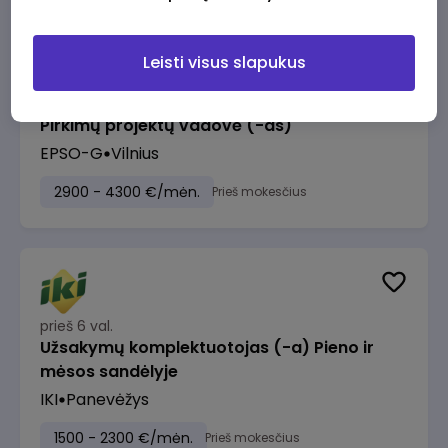
Leisti visus slapukus
prieš 5 val.
Pirkimų projektų vadovė (-as)
EPSO-G
Vilnius
2900 - 4300 €/mėn.
Prieš mokesčius
prieš 6 val.
Užsakymų komplektuotojas (-a) Pieno ir
mėsos sandėlyje
IKI
Panevėžys
1500 - 2300 €/mėn.
Prieš mokesčius