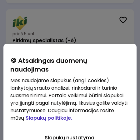
prieš 5 val.
Pirkimų specialistas (-ė)
IKI
Vilnius
🍪 Atsakingas duomenų
1600 - 1900 €/mėn.
Prieš mokesčius
naudojimas
Mes naudojame slapukus (angl. cookies)
lankytojų srauto analizei, rinkodarai ir turinio
suasmeninimui. Portalo veikimui būtini slapukai
yra įjungti pagal nutylėjimą, likusius galite valdyti
prieš 5 val.
IT sprendimų architektas (-ė) (Vilnius, LT)
nustatymuose. Daugiau informacijos rasite
mūsų
Slapukų politikoje.
JSC Lithuanian Railways
Vilnius
4945 - 7415 €/mėn.
Prieš mokesčius
Slapukų nustatymai