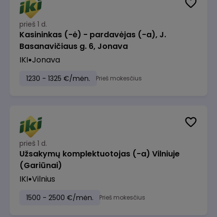
prieš 1 d.
Kasininkas (-ė) - pardavėjas (-a), J.
Basanavičiaus g. 6, Jonava
IKI
Jonava
1230 - 1325 €/mėn.
Prieš mokesčius
prieš 1 d.
Užsakymų komplektuotojas (-a) Vilniuje
(Gariūnai)
IKI
Vilnius
1500 - 2500 €/mėn.
Prieš mokesčius