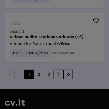
prieš 2 d.
Vidaus audito skyriaus vadovas (-ė)
Alliance for Recruitment
Vilnius
6200 - 7800 €/mėn.
Prieš mokesčius
1
2
3